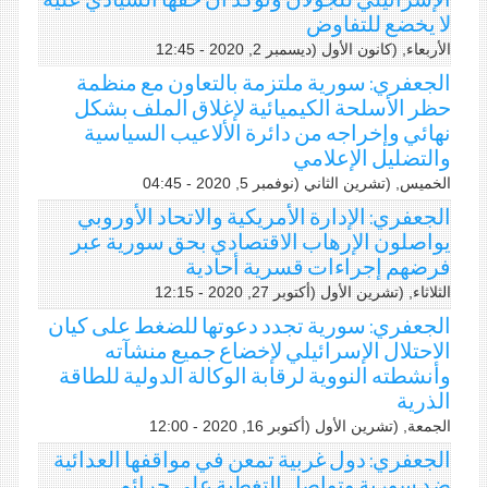
الإسرائيلي للجولان وتؤكد أن حقها السيادي عليه
لا يخضع للتفاوض
الأربعاء, (كانون اﻷول (ديسمبر 2, 2020 - 12:45
الجعفري: سورية ملتزمة بالتعاون مع منظمة
حظر الأسلحة الكيميائية لإغلاق الملف بشكل
نهائي وإخراجه من دائرة الألاعيب السياسية
والتضليل الإعلامي
الخميس, (تشرين الثاني (نوفمبر 5, 2020 - 04:45
الجعفري: الإدارة الأمريكية والاتحاد الأوروبي
يواصلون الإرهاب الاقتصادي بحق سورية عبر
فرضهم إجراءات قسرية أحادية
الثلاثاء, (تشرين اﻷول (أكتوبر 27, 2020 - 12:15
الجعفري: سورية تجدد دعوتها للضغط على كيان
الاحتلال الإسرائيلي لإخضاع جميع منشآته
وأنشطته النووية لرقابة الوكالة الدولية للطاقة
الذرية
الجمعة, (تشرين اﻷول (أكتوبر 16, 2020 - 12:00
الجعفري: دول غربية تمعن في مواقفها العدائية
ضد سورية وتواصل التغطية على جرائم