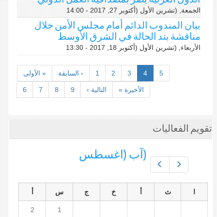
الجمعة, (تشرين اﻷول (أكتوبر 27, 2017 - 14:00
بيان المندوب الدائم أمام مجلس الأمن خلال
مناقشة بند الحالة في الشرق الأوسط
الأربعاء, (تشرين اﻷول (أكتوبر 18, 2017 - 13:30
5
4
3
2
1
‹ السابقة
« الأولى
الأخيرة »
التالية ›
9
8
7
6
تقويم الفعاليات
(آب (اغسطس
Prev
Next
ا
ث
أ
خ
ج
س
أ
2
1