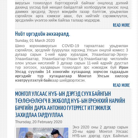
вирусын тохиолдол бүртгэгдээгүй байгааг онцлоод дэлхий
дахинд үүсээд буй нөхцөл байдалтай холбогдуулж хүнээс хүнд
дамжих эрсдэлд Эрүүл мэндийн газар бэлтгэж, урьдчилан
сэргийлэх арга хэмжээг авах, бүх нийтийг сэрэмжлүүлэх,
эрсдэлийн үнэлгээ хийж байгаа талаар мэдэгдэв.
READ MORE
ABO
НИЙ
Нийт иргэдийн анхааралд.
ИРГЭ
Sunday, 01 March 2020
АНХ
Шинэ коронавирусын COVID-19 тархалтаас урьдчилан
сэргийлэх, эрсдлийг бууруулах хүрээнд Улсын онцгой комисс 3
дугаар сарын 1-ний өдөр хуралдаж, Улаанбаатар-Эрхүү-
Улаанбаатар, Улаанбаатар-Улаан-Үд-Улаанбаатар чиглэлийн
олон улсын нислэгийг 3 дугаар сарын 11-ний өдрийг дуустал
түр зогсоох, халдварын тохиолдол эрс нэмэгдэж буй
Иран
Улсад сүүлийн 14 хоногийн хугацаанд зорчсон гадаадын
иргэдийг түр хугацаагаар Монгол Улсын хилээр
нэвтрүүлэхгүй байх
аар шийдвэрлэсэн.
READ MORE
ABO
НИЙ
МОНГОЛ УЛСААС НҮБ-ЫН ДЭРГЭД СУУХ БАЙНГЫН
ИРГЭ
ТӨЛӨӨЛӨГЧ В.ЭНХБОЛД НҮБ-ЫН ЕРӨНХИЙ НАРИЙН
АНХА
БИЧГИЙН ДАРГА АНТОНИО ГУТЕРРЕСТ ИТГЭМЖЛЭХ
ЗАХИДЛАА ГАРДУУЛЛАА
Thursday, 20 February 2020
Энэ 2020 оны 2 дугаар сарын
20-ны өдөр Монгол Улсаас
НҮБ-ын дэргэд суух Байнгын