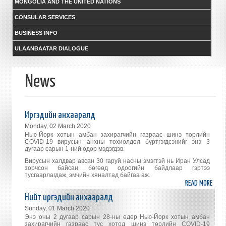
MONGOLIA AND THE UNITED NATIONS
CONSULAR SERVICES
BUSINESS INFO
ULAANBAATAR DIALOGUE
News
Иргэдийн анхааралд
Monday, 02 March 2020
Нью-Йорк хотын амбан захирагчийн газраас шинэ төрлийн
COVID-19 вирусын анхны тохиолдол бүртгэгдсэнийг энэ 3
дугаар сарын 1-ний өдөр мэдэгдэв.
Вирусын халдвар авсан 30 гаруй насны эмэгтэй нь Иран Улсад
зорчсон байсан бөгөөд одоогийн байдлаар гэртээ
тусгаарлагдаж, эмчийн хяналтад байгаа аж.
READ MORE
ABO
ИРГЭ
Нийт иргэдийн анхааралд
АНХ
Sunday, 01 March 2020
Энэ оны 2 дугаар сарын 28-ны өдөр Нью-Йорк хотын амбан
захирагчийн газраас тус хотод шинэ төрлийн COVID-19