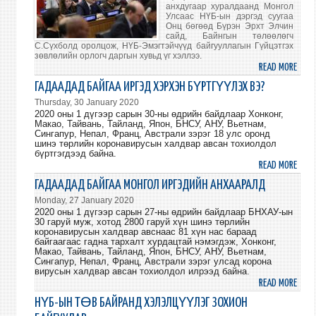
БАЙР
ИТГ
анхдугаар хуралдаанд Монгол
Улсаас НҮБ-ын дэргэд суугаа
СУУР
ЗАХ
Онц бөгөөд Бүрэн Эрхт Элчин
ИЛЭР
ГАРД
сайд, Байнгын төлөөлөгч
С.Сүхболд оролцож, НҮБ-Эмэгтэйчүүд байгууллагын Гүйцэтгэх
зөвлөлийн орлогч даргын хувьд үг хэллээ.
READ MORE
ABO
НҮБ-
ГАДААДАД БАЙГАА ИРГЭД ХЭРХЭН БҮРТГҮҮЛЭХ ВЭ?
ЭМЭ
Thursday, 30 January 2020
БАЙГ
2020 оны 1 дүгээр сарын 30-ны өдрийн байдлаар Хонконг,
Макао, Тайвань, Тайланд, Япон, БНСУ, АНУ, Вьетнам,
ГҮЙЦ
Сингапур, Непал, Франц, Австрали зэрэг 18 улс оронд
ЗӨВ
шинэ төрлийн коронавирусын халдвар авсан тохиолдол
АНХД
бүртгэгдээд байна.
READ MORE
ABO
ХУР
ГАД
ҮГ
ГАДААДАД БАЙГАА МОНГОЛ ИРГЭДИЙН АНХААРАЛД
БАЙГ
ХЭЛЭ
Monday, 27 January 2020
ИРГЭ
2020 оны 1 дүгээр сарын 27-ны өдрийн байдлаар БНХАУ-ын
30 гаруй муж, хотод 2800 гаруй хүн шинэ төрлийн
ХЭРХ
коронавирусын халдвар авснаас 81 хүн нас бараад
БҮР
байгаагаас гадна тархалт хурдацтай нэмэгдэж, Хонконг,
ВЭ?
Макао, Тайвань, Тайланд, Япон, БНСУ, АНУ, Вьетнам,
Сингапур, Непал, Франц, Австрали зэрэг улсад корона
вирусын халдвар авсан тохиолдол илрээд байна.
READ MORE
ABO
ГАД
НҮБ-ЫН ТӨВ БАЙРАНД ХЭЛЭЛЦҮҮЛЭГ ЗОХИОН
БАЙГ