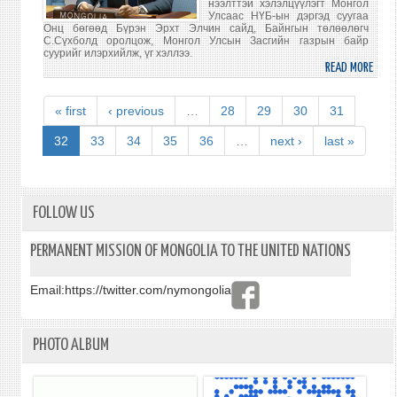
нээлттэй хэлэлцүүлэгт Монгол
Улсаас НҮБ-ын дэргэд суугаа
Онц бөгөөд Бүрэн Эрхт Элчин сайд, Байнгын төлөөлөгч
С.Сүхболд оролцож, Монгол Улсын Засгийн газрын байр
суурийг илэрхийлж, үг хэллээ.
READ MORE
ABO
ЭЛЧИ
САЙД
« first
‹ previous
…
28
29
30
31
БАЙ
ТӨЛ
32
33
34
35
36
…
next ›
last »
С.СҮ
ЫН
АЮУ
ЗӨВ
FOLLOW US
НЭЭЛ
ХЭЛ
PERMANENT MISSION OF MONGOLIA TO THE UNITED NATIONS
ОРО
Email:
https://twitter.com/nymongolia
PHOTO ALBUM