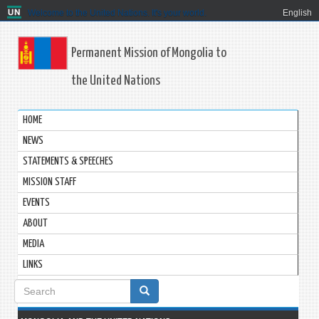
Welcome to the United Nations. It's your world.
English
Permanent Mission of Mongolia to
the United Nations
HOME
NEWS
STATEMENTS & SPEECHES
MISSION STAFF
EVENTS
ABOUT
MEDIA
LINKS
Search
form