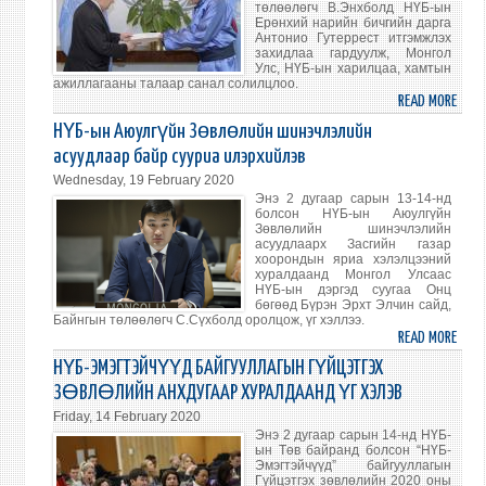
төлөөлөгч В.Энхболд НҮБ-ын
Ерөнхий нарийн бичгийн дарга
Антонио Гутеррест итгэмжлэх
захидлаа гардуулж, Монгол
Улс, НҮБ-ын харилцаа, хамтын
ажиллагааны талаар санал солилцлоо.
READ MORE
ABO
МОНГ
НҮБ-ын Аюулгүйн Зөвлөлийн шинэчлэлийн
УЛСА
асуудлаар байр сууриа илэрхийлэв
НҮБ-
Wednesday, 19 February 2020
ЫН
Энэ 2 дугаар сарын 13-14-нд
ДЭР
болсон НҮБ-ын Аюулгүйн
Зөвлөлийн шинэчлэлийн
СУУХ
асуудлаарх Засгийн газар
БАЙ
хоорондын яриа хэлэлцээний
хуралдаанд Монгол Улсаас
ТӨЛ
НҮБ-ын дэргэд суугаа Онц
В.ЭН
бөгөөд Бүрэн Эрхт Элчин сайд,
НҮБ-
Байнгын төлөөлөгч С.Сүхболд оролцож, үг хэллээ.
READ MORE
ABO
ЫН
НҮБ-
ЕРӨ
НҮБ-ЭМЭГТЭЙЧҮҮД БАЙГУУЛЛАГЫН ГҮЙЦЭТГЭХ
ЫН
НАР
ЗӨВЛӨЛИЙН АНХДУГААР ХУРАЛДААНД ҮГ ХЭЛЭВ
АЮУ
БИЧГ
Friday, 14 February 2020
ЗӨВ
ДАРГ
Энэ 2 дугаар сарын 14-нд НҮБ-
ШИН
АНТ
ын Төв байранд болсон “НҮБ-
Эмэгтэйчүүд” байгууллагын
АСУУ
ГУТЕ
Гүйцэтгэх зөвлөлийн 2020 оны