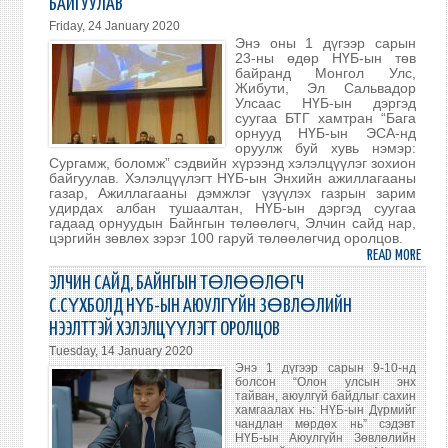
БАЙГУУЛАВ
МОНГ
Friday, 24 January 2020
ИРГЭ
Энэ оны 1 дүгээр сарын
АНХ
23-ны өдөр НҮБ-ын төв
байранд Монгол Улс,
Жибути, Эл Сальвадор
Улсаас НҮБ-ын дэргэд
суугаа БТГ хамтран “Бага
орнууд НҮБ-ын ЭСА-нд
оруулж буй хувь нэмэр:
Сургамж, боломж” сэдвийн хүрээнд хэлэлцүүлэг зохион
байгуулав. Хэлэлцүүлэгт НҮБ-ын Энхийн ажиллагааны
газар, Ажиллагааны дэмжлэг үзүүлэх газрын зарим
удирдах албан тушаалтан, НҮБ-ын дэргэд суугаа
гадаад орнуудын Байнгын төлөөлөгч, Элчин сайд нар,
цэргийн зөвлөх зэрэг 100 гаруй төлөөлөгчид оролцов.
READ MORE
ABO
НҮБ-
ЭЛЧИН САЙД, БАЙНГЫН ТӨЛӨӨЛӨГЧ
ЫН
С.СҮХБОЛД НҮБ-ЫН АЮУЛГҮЙН ЗӨВЛӨЛИЙН
ТӨВ
НЭЭЛТТЭЙ ХЭЛЭЛЦҮҮЛЭГТ ОРОЛЦОВ
БАЙ
Tuesday, 14 January 2020
ХЭЛ
Энэ 1 дүгээр сарын 9-10-нд
ЗОХ
болсон “Олон улсын энх
БАЙГ
тайван, аюулгүй байдлыг сахин
хамгаалах нь: НҮБ-ын Дүрмийг
чандлан мөрдөх нь” сэдэвт
НҮБ-ын Аюулгүйн Зөвлөлийн