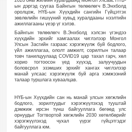
2020 оны жилийн хуралдаанд Монгол Улсаас НҮБ-
ын дэргэд суугаа Байнгын төлөөлөгч В.Энхболд
оролцож, НҮБ-ын Хүүхдийн сангийн Гүйцэтгэх
зөвлөлийн гишүүний хувьд хуралдааны нээлтийн
ажиллагааны үеэр үг хэлэв.
Байнгын төлөөлөгч В.Энхболд хэлсэн үгэндээ
хүүхдийн эрхийг хамгаалах чиглэлээр Монгол
Улсын Засгийн газраас хэрэгжүүлж буй бодлого,
үйл ажиллагаа, ололт амжилт, сорилтын талаар
товч танилцуулаад COVID19 цар тахал гарч, хөл
хорио тогтоосон үед хүүхэд, залуучуудын
боловсрол эзэмших эрхийг хангах чиглэлээр
манай улсаас хэрэгжүүлж буй арга хэмжээний
талаар туршлага хуваалцав.
НҮБ-ын Хүүхдийн сан нь манай улсын хөгжлийн
бодлого, зорилтуудыг хэрэгжүүлэхэд тууштай
дэмжиж ирсэн түнш байгууллага бөгөөд улс
орнуудыг Тогтвортой хөгжлийн 2030 хөтөлбөрийг
хэрэгжүүлэхэд чухал үүрэг гүйцэтгэдэг
байгууллага юм.