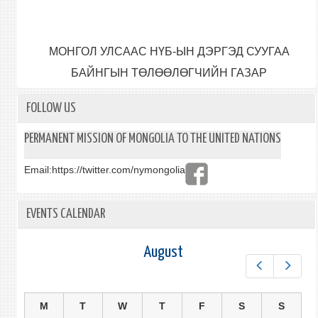
МОНГОЛ УЛСААС НҮБ-ЫН ДЭРГЭД СУУГАА
БАЙНГЫН ТӨЛӨӨЛӨГЧИЙН ГАЗАР
FOLLOW US
PERMANENT MISSION OF MONGOLIA TO THE UNITED NATIONS
Email:
https://twitter.com/nymongolia
EVENTS CALENDAR
August
Prev
Next
M
T
W
T
F
S
S