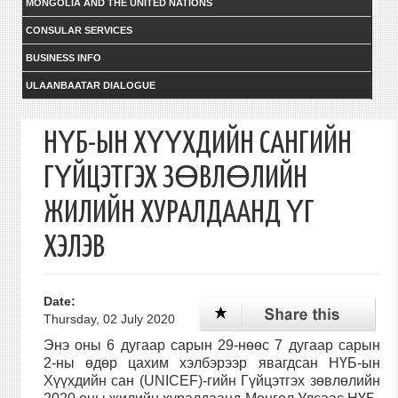
MONGOLIA AND THE UNITED NATIONS
CONSULAR SERVICES
BUSINESS INFO
ULAANBAATAR DIALOGUE
НҮБ-ЫН ХҮҮХДИЙН САНГИЙН
ГҮЙЦЭТГЭХ ЗӨВЛӨЛИЙН
ЖИЛИЙН ХУРАЛДААНД ҮГ
ХЭЛЭВ
Date:
Thursday, 02 July 2020
Энэ оны 6 дугаар сарын 29-нөөс 7 дугаар сарын
2-ны өдөр цахим хэлбэрээр явагдсан НҮБ-ын
Хүүхдийн сан (UNICEF)-гийн Гүйцэтгэх зөвлөлийн