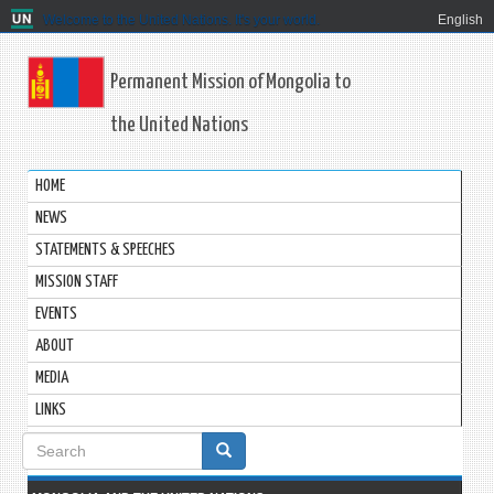
Welcome to the United Nations. It's your world.
English
Permanent Mission of Mongolia to
the United Nations
HOME
NEWS
STATEMENTS & SPEECHES
MISSION STAFF
EVENTS
ABOUT
MEDIA
LINKS
Search
form