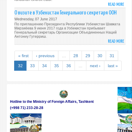
СОГ
READ MORE
ABO
DIQQ
О визите в Узбекистан Генерального секретаря ООН
2017
Wednesday, 07 June 2017
YIL
По приглашению Президента Республики Узбекистан Шавката
5-
Мирзиёева 9 июня 2017 года в Узбекистан прибывает
Генеральный секретарь Организации Объединенных Наций
IYUL
Антониу Гутерриш.
KUNI
READ MORE
ABO
O‘ZB
О
TASH
ВИЗИ
« first
‹ previous
…
28
29
30
31
ISHL
В
VAZIR
УЗБЕ
32
33
34
35
36
…
next ›
last »
HAMY
ГЕНЕ
BILA
СЕКР
TO‘G
ООН
TO‘GR
MULO
O‘TK
Hotline to the Ministry of Foreign Affairs, Tashkent
(+998 71) 233-28-28