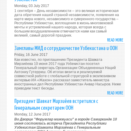
ИНО
Monday, 03 July 2017
ДЕЛ
1 сентября – День независимости – это великая историческая
УЗБЕ
дата обретения нашей страной независимости, появления на
С
карте мира нового, независимого и суверенного государства –
Республики Узбекистан, воплощения в жизнь многовековой
СОГ
мечты и устремлений нашего народа, которая всегда с
СОСТ
большим воодушевлением отмечается нами как самый
великий, самый дорогой праздник.
READ MORE
ABO
О
Замглавы МИД о сотрудничестве Узбекистана и ООН
ПОДГ
Friday, 16 June 2017
И
Как известно, по приглашению Президента Шавката
ПРОВ
Мирзиёева 10 июня 2017 года Узбекистан посетил
Генеральный секретарь Организации Объединенных Наций
ПРА
Антониу Гутерриш. Об итогах визита и реализуемой
26-
совместной работе с глобальной структурой в эксклюзивном
интервью ИА «Жахон» рассказал заместитель министра
ЛЕТИ
иностранных дел Республики Узбекистан Анвар Насыров. Ниже
ГОСУ
приводим текст беседы.
НЕЗА
READ MORE
ABO
РЕСП
ЗАМ
Президент Шавкат Мирзиёев встретился с
УЗБЕ
МИД
Генеральным секретарем ООН
О
Monday, 12 June 2017
СОТР
Во Дворце "Форумлар мажмуаси" в городе Самарканде 10
УЗБЕ
июня состоялась встреча Президента Республики
Узбекистан Шавката Мирзиёева с Генеральным
И