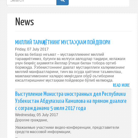
form
News
МИЛЛИЙ ТАРАҚҚИЁТНИНГ МУСТАҲКАМ ПОЙДЕВОРИ
Friday, 07 July 2017
Буюк ва бебаҳо неъмат – мустақилликнинг миллий
тараққиётимиз, бугунги ва келгуси авлодлар тақдири, келажаги
учун беқиёс аҳамияти йиллар ўтиши билан тобора ортиб
бормоқда. Ўзбекистоннинг давлат мустақиллиги халқимизнинг
миллий манфаатларини, тинч ва осуда ҳаётини таъминлаш,
мамлакатимизнинг халқаро миқёсдаги обрў-эътиборини
юксалтиришнинг мустаҳкам пойдевори бўлиб келмоқда.
READ MORE
ABO
МИЛ
Выступление Министра иностранных дел Республики
ТАРАҚ
Узбекистан Абдулазиза Камилова на прямом диалоге
МУС
с согражданами 5 июля 2017 года
ПОЙ
Wednesday, 05 July 2017
Дорогие граждане,
Уважаемые участники видео-конференции, представители
средств массовой информации,