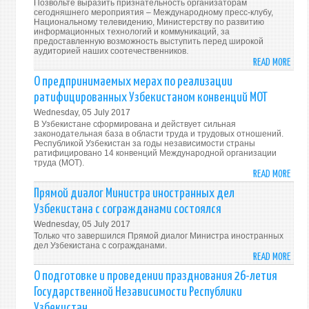
Позвольте выразить признательность организаторам
сегодняшнего мероприятия – Международному пресс-клубу,
Национальному телевидению, Министерству по развитию
информационных технологий и коммуникаций, за
предоставленную возможность выступить перед широкой
аудиторией наших соотечественников.
READ MORE
ABO
ВЫСТ
О предпринимаемых мерах по реализации
МИНИ
ратифицированных Узбекистаном конвенций МОТ
ИНО
Wednesday, 05 July 2017
ДЕЛ
В Узбекистане сформирована и действует сильная
РЕСП
законодательная база в области труда и трудовых отношений.
Республикой Узбекистан за годы независимости страны
УЗБЕ
ратифицировано 14 конвенций Международной организации
АБД
труда (МОТ).
КАМ
READ MORE
ABO
НА
О
Прямой диалог Министра иностранных дел
ПРЯ
ПРЕ
Узбекистана с согражданами состоялся
ДИАЛ
МЕРА
Wednesday, 05 July 2017
С
ПО
Только что завершился Прямой диалог Министра иностранных
СОГ
РЕАЛ
дел Узбекистана с согражданами.
5
READ MORE
РАТ
ABO
ИЮЛ
УЗБЕ
ПРЯ
О подготовке и проведении празднования 26-летия
201
КОН
ДИА
Государственной Независимости Республики
ГОДА
МОТ
МИНИ
Узбекистан