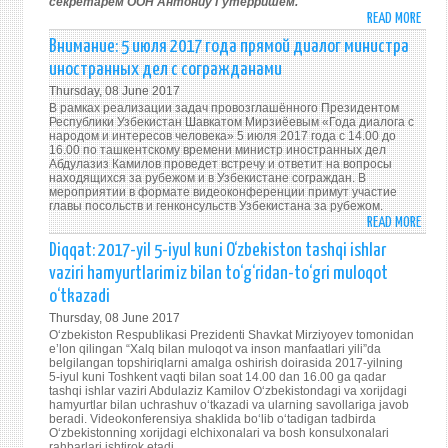
секретарем ООН Антониу Гутерришем.
ООН
READ MORE
ABO
ПРЕЗ
Внимание: 5 июля 2017 года прямой диалог министра
ШАВ
иностранных дел с согражданами
МИРЗ
Thursday, 08 June 2017
ВСТР
В рамках реализации задач провозглашённого Президентом
С
Республики Узбекистан Шавкатом Мирзиёевым «Года диалога с
народом и интересов человека» 5 июля 2017 года с 14.00 до
ГЕНЕ
16.00 по ташкентскому времени министр иностранных дел
СЕКР
Абдулазиз Камилов проведет встречу и ответит на вопросы
находящихся за рубежом и в Узбекистане сограждан. В
ООН
мероприятии в формате видеоконференции примут участие
главы посольств и генконсульств Узбекистана за рубежом.
READ MORE
ABO
ВНИМ
Diqqat: 2017-yil 5-iyul kuni O‘zbekiston tashqi ishlar
5
vaziri hamyurtlarimiz bilan to‘g‘ridan-to‘gri muloqot
ИЮЛ
o‘tkazadi
201
Thursday, 08 June 2017
ГОДА
O‘zbekiston Respublikasi Prezidenti Shavkat Mirziyoyev tomonidan
ПРЯ
e’lon qilingan “Xalq bilan muloqot va inson manfaatlari yili”da
ДИА
belgilangan topshiriqlarni amalga oshirish doirasida 2017-yilning
5-iyul kuni Toshkent vaqti bilan soat 14.00 dan 16.00 ga qadar
МИНИ
tashqi ishlar vaziri Abdulaziz Kamilov O‘zbekistondagi va xorijdagi
ИНО
hamyurtlar bilan uchrashuv o‘tkazadi va ularning savollariga javob
beradi. Videokonferensiya shaklida bo‘lib o‘tadigan tadbirda
ДЕЛ
O‘zbekistonning xorijdagi elchixonalari va bosh konsulxonalari
С
rahbarlari ishtirok etadi.