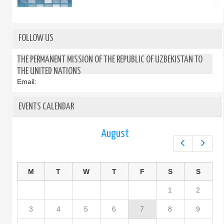
FOLLOW US
THE PERMANENT MISSION OF THE REPUBLIC OF UZBEKISTAN TO
THE UNITED NATIONS
Email:
EVENTS CALENDAR
August
Prev
Next
M
T
W
T
F
S
S
1
2
3
4
5
6
7
8
9