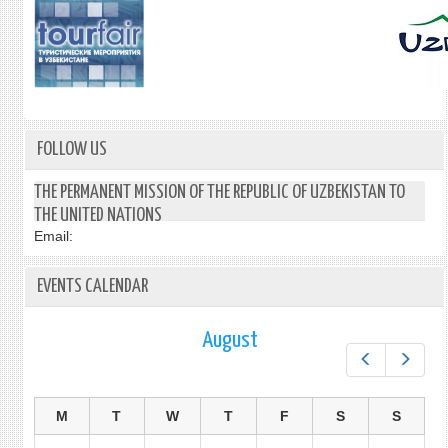
FOLLOW US
THE PERMANENT MISSION OF THE REPUBLIC OF UZBEKISTAN TO
THE UNITED NATIONS
Email:
EVENTS CALENDAR
August
Prev
Next
M
T
W
T
F
S
S