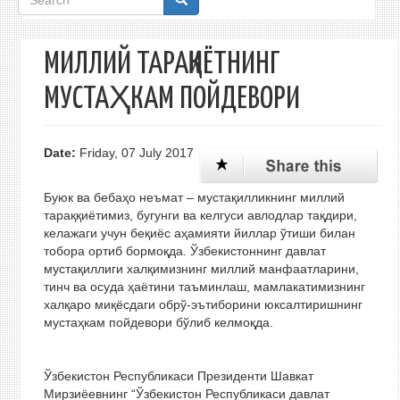
form
МИЛЛИЙ ТАРАҚҚИЁТНИНГ
МУСТАҲКАМ ПОЙДЕВОРИ
Date:
Friday, 07 July 2017
Буюк ва бебаҳо неъмат – мустақилликнинг миллий
тараққиётимиз, бугунги ва келгуси авлодлар тақдири,
келажаги учун беқиёс аҳамияти йиллар ўтиши билан
тобора ортиб бормоқда. Ўзбекистоннинг давлат
мустақиллиги халқимизнинг миллий манфаатларини,
тинч ва осуда ҳаётини таъминлаш, мамлакатимизнинг
халқаро миқёсдаги обрў-эътиборини юксалтиришнинг
мустаҳкам пойдевори бўлиб келмоқда.
Ўзбекистон Республикаси Президенти Шавкат
Мирзиёевнинг “Ўзбекистон Республикаси давлат