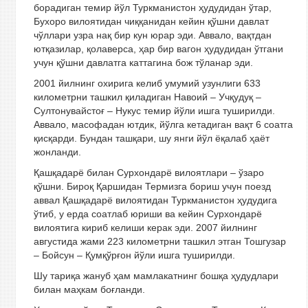
борадиган темир йўл Туркманистон ҳудудидан ўтар,
Бухоро вилоятидан чиққанидан кейин қўшни давлат
чўллари узра нақ бир кун юрар эди. Аввало, вақтдан
ютқазилар, қолаверса, ҳар бир вагон ҳудудидан ўтгани
учун қўшни давлатга каттагина бож тўланар эди.
2001 йилнинг охирига келиб умумий узунлиги 633
километрни ташкил қиладиган Навоий – Учқудуқ –
Султонувайстоғ – Нукус темир йўли ишга туширилди.
Аввало, масофадан ютдик, йўлга кетадиган вақт 6 соатга
қисқарди. Бундан ташқари, шу янги йўл ёқалаб ҳаёт
жонланди.
Қашқадарё билан Сурхондарё вилоятлари – ўзаро
қўшни. Бироқ Қаршидан Термизга бориш учун поезд
аввал Қашқадарё вилоятидан Туркманистон ҳудудига
ўтиб, у ерда соатлаб юриши ва кейин Сурхондарё
вилоятига кириб келиши керак эди. 2007 йилнинг
августида жами 223 километрни ташкил этган Тошгузар
– Бойсун – Қумқўрғон йўли ишга туширилди.
Шу тариқа жануб ҳам мамлакатнинг бошқа ҳудудлари
билан маҳкам боғланди.