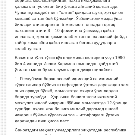
беришга мослаштирилган, пахта яккаҳокимлиги
ҳалокатли тус олган бир ўлкага айланиб қолган эди.
Чунки иқтисодиётнинг “олтин” қоидаси шуки, ҳеч қачон
хомашё сотган бой бўлмайди. Ўзбекистонимизда ўша
йиллари етиштирилган 5 миллион тоннадан ортиқ
пахтанинг атиги 8 – 10 фоизигина ўзимизда қайта
ишланган, қолган қисми олиб кетилган ва асосий фойда
тайёр хомашёни қайта ишлаган бегона ҳудудларга
келиб тушган.
Вазиятни тўла-тўкис кўз олдимизга келтириш учун 1990
йил 4 июнида Ислом Каримов томонидан қайд этиб
ўтилган мана бу маълумотларга диққат қилайлик:
“...Республика барча асосий иқтисодий ва ижтимоий
кўрсаткичлар бўйича иттифоқдаги ўртача даражадан ҳам
анча орқада бўлиб, мамлакатда охирги ўринлардан
бирида турибди....Ҳар киши бошига ялпи ижтимоий
маҳсулот ишлаб чиқариш бўйича мамлакатда 12-ўринда
турибди, аҳоли жон бошига миллий даромад ишлаб
чиқариш бўйича кўрсаткич эса – иттифоқдаги ўртача
даражадан икки ҳисса паст.
Саноатдаги меҳнат унумдорлиги жиҳатидан республика