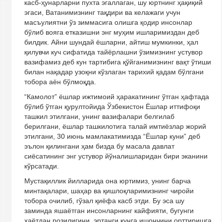
касб-ҳунарларни пухта эгаллаган, шу юртнинг ҳақиқий
эгаси, Ватанимизнинг тақдири ва келажаги учун
масъулиятни ўз зиммасига олишга қодир инсонлар
бўлиб вояга етказишни энг муҳим ишларимиздан деб
билдик. Айни шундай ёшларни, айтиш мумкинки, ҳал
қилувчи куч сифатида тайёрлашни ўзимизнинг устувор
вазифамиз деб кун тартибига қўйганимизнинг вақт ўтиши
билан нақадар узоқни кўзлаган тарихий қадам бўлгани
тобора аён бўлмоқда.
“Камолот” ёшлар ижтимоий ҳаракатининг ўтган ҳафтада
бўлиб ўтган қурултойида Ўзбекистон Ёшлар иттифоқи
ташкил этилгани, унинг вазифалари белгилаб
берилгани, ёшлар ташкилотига талай имтиёзлар жорий
этилгани, 30 июнь мамлакатимизда “Ёшлар куни” деб
эълон қилингани ҳам бизда бу масала давлат
сиёсатининг энг устувор йўналишларидан бири эканини
кўрсатади.
Мустақиллик йилларида она юртимиз, унинг барча
минтақалари, шаҳар ва қишлоқларимизнинг чиройи
тобора очилиб, гўзал қиёфа касб этди. Бу эса шу
заминда яшаётган инсонларнинг кайфияти, бугунги
ҳаётдан розилигини, эртанги кунга ишончини орттиришга