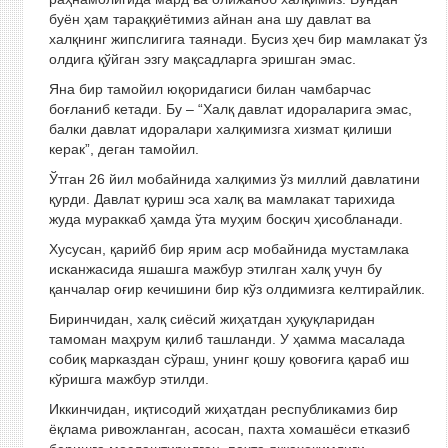
буён ҳам тараққиётимиз айнан ана шу давлат ва
халқнинг жипс­лигига таянади. Бусиз ҳеч бир мамлакат ўз
олдига қўйган эзгу мақсадларга эришган эмас.
Яна бир тамойил юқоридагиси билан чамбарчас
боғланиб кетади. Бу – “Халқ давлат идораларига эмас,
балки давлат идоралари халқимизга хизмат қилиши
керак”, деган тамойил.
Ўтган 26 йил мобайнида халқимиз ўз миллий давлатини
қурди. Давлат қуриш эса халқ ва мамлакат тарихида
жуда мураккаб ҳамда ўта муҳим босқич ҳисобланади.
Хусусан, қарийб бир ярим аср мобайнида мустамлака
исканжасида яшашга мажбур этилган халқ учун бу
қанчалар оғир кечишини бир кўз олдимизга келтирайлик.
Биринчидан, халқ сиёсий жиҳатдан ҳуқуқларидан
тамоман маҳрум қилиб ташланди. У ҳамма масалада
собиқ марказдан сўраш, унинг қошу қовоғига қараб иш
кўришга мажбур этилди.
Иккинчидан, иқтисодий жиҳатдан республикамиз бир
ёқлама ривожланган, асосан, пахта хомашёси етказиб