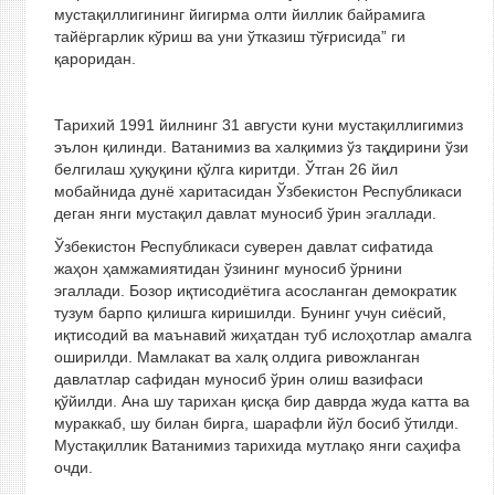
мустақиллигининг йигирма олти йиллик байрамига
тайёргарлик кўриш ва уни ўтказиш тўғрисида” ги
қароридан.
Тарихий 1991 йилнинг 31 августи куни мустақиллигимиз
эълон қилинди. Ватанимиз ва халқимиз ўз тақдирини ўзи
белгилаш ҳуқуқини қўлга киритди. Ўтган 26 йил
мобайнида дунё харитасидан Ўзбекистон Республикаси
деган янги мустақил давлат муносиб ўрин эгаллади.
Ўзбекистон Республикаси суверен давлат сифатида
жаҳон ҳамжамиятидан ўзининг муносиб ўрнини
эгаллади. Бозор иқтисодиётига асосланган демократик
тузум барпо қилишга киришилди. Бунинг учун сиёсий,
иқтисодий ва маънавий жиҳатдан туб ислоҳотлар амалга
оширилди. Мамлакат ва халқ олдига ривожланган
давлатлар сафидан муносиб ўрин олиш вазифаси
қўйилди. Ана шу тарихан қисқа бир даврда жуда катта ва
мураккаб, шу билан бирга, шарафли йўл босиб ўтилди.
Мустақиллик Ватанимиз тарихида мутлақо янги саҳифа
очди.