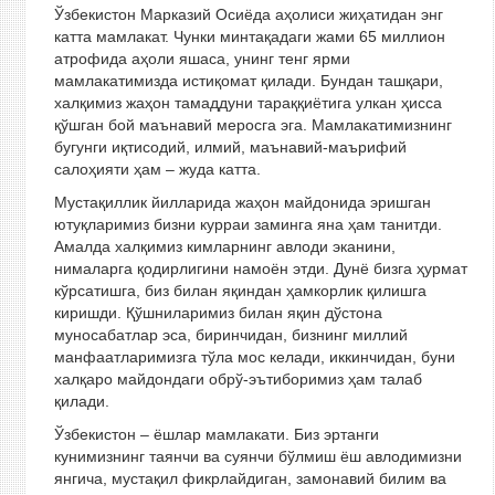
Ўзбекистон Марказий Осиёда аҳолиси жиҳатидан энг
катта мамлакат. Чунки минтақадаги жами 65 миллион
атрофида аҳоли яшаса, унинг тенг ярми
мамлакатимизда истиқомат қилади. Бундан ташқари,
халқимиз жаҳон тамаддуни тараққиётига улкан ҳисса
қўшган бой маънавий меросга эга. Мамлакатимизнинг
бугунги иқтисодий, илмий, маънавий-маърифий
салоҳияти ҳам – жуда катта.
Мустақиллик йилларида жаҳон майдонида эришган
ютуқларимиз бизни курраи заминга яна ҳам танитди.
Амалда халқимиз кимларнинг авлоди эканини,
нималарга қодирлигини намоён этди. Дунё бизга ҳурмат
кўрсатишга, биз билан яқиндан ҳамкорлик қилишга
киришди. Қўшниларимиз билан яқин дўстона
муносабатлар эса, биринчидан, бизнинг миллий
манфаатларимизга тўла мос келади, иккинчидан, буни
халқаро майдондаги обрў-эътиборимиз ҳам талаб
қилади.
Ўзбекистон – ёшлар мамлакати. Биз эртанги
кунимизнинг таянчи ва суянчи бўлмиш ёш авлодимизни
янгича, мустақил фикрлайдиган, замонавий билим ва