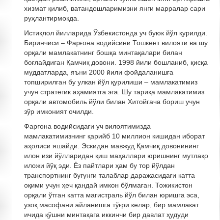
хизмат қилиб, ватандошларимизни янги марралар сари
руҳлантирмоқда.
Истиқлол йилларида Ўзбекистонда уч буюк йўл қурилди.
Биринчиси – Фарғона водийсини Тошкент вилояти ва шу
орқали мамлакатнинг бошқа минтақалари билан
боғлайдиган Қамчиқ довони. 1998 йили бошланиб, қисқа
муддатларда, яъни 2000 йили фойдаланишга
топширилган бу улкан йўл қурилиши – мамлакатимиз
учун стратегик аҳамиятга эга. Шу тариқа мамлакатимиз
орқали автомобиль йўли билан Хитойгача бориш учун
зўр имконият очилди.
Фарғона водийсидаги уч вилоятимизда
мамлакатимизнинг қарийб 10 миллион кишидан иборат
аҳолиси яшайди. Эскидан мавжуд Қамчиқ довонининг
илон изи йўлларидан қиш маҳаллари юришнинг мутлақо
иложи йўқ эди. Ёз пайт­лари ҳам бу тор йўлдан
транспортнинг бугунги талаблар даражасидаги катта
оқими учун ҳеч қандай имкон бўлмаган. Тожикистон
орқали ўтган катта магистраль йўл билан юришга эса,
узоқ масофани айланишга тўғри келар, бир мамлакат
ичида қўшни минтақага иккинчи бир давлат ҳудуди