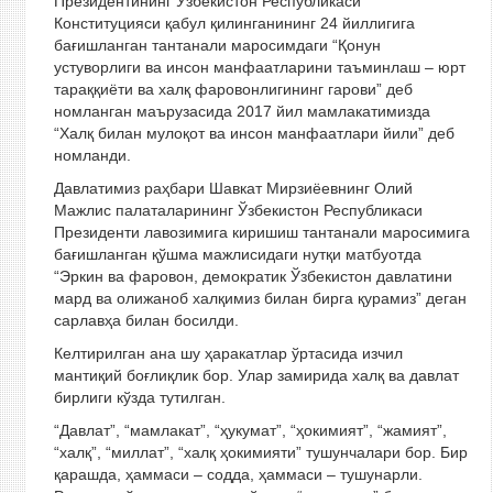
Президентининг Ўзбекистон Республикаси
Конституцияси қабул қилинганининг 24 йиллигига
бағишланган тантанали маросимдаги “Қонун
устуворлиги ва инсон манфаатларини таъминлаш – юрт
тараққиёти ва халқ фаровонлигининг гарови” деб
номланган маърузасида 2017 йил мамлакатимизда
“Халқ билан мулоқот ва инсон манфаатлари йили” деб
номланди.
Давлатимиз раҳбари Шавкат Мирзиёевнинг Олий
Мажлис палаталарининг Ўзбекистон Республикаси
Президенти лавозимига киришиш тантанали маросимига
бағишланган қўшма мажлисидаги нутқи матбуотда
“Эркин ва фаровон, демократик Ўзбекистон давлатини
мард ва олижаноб халқимиз билан бирга қурамиз” деган
сарлав­ҳа билан босилди.
Келтирилган ана шу ҳаракатлар ўртасида изчил
мантиқий боғлиқлик бор. Улар замирида халқ ва давлат
бирлиги кўзда тутилган.
“Давлат”, “мамлакат”, “ҳукумат”, “ҳокимият”, “жамият”,
“халқ”, “миллат”, “халқ ҳокимияти” тушунчалари бор. Бир
қарашда, ҳаммаси – содда, ҳаммаси – тушунарли.