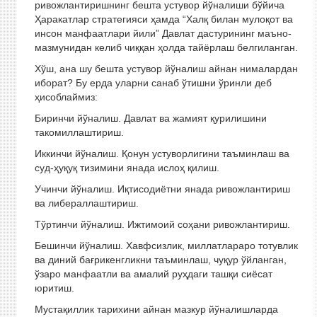
ривожлантиришнинг бешта устувор йўналиши бўйича
Ҳаракатлар стратегияси ҳамда “Халқ билан мулоқот ва
инсон манфаатлари йили” Давлат дастурининг маъно-
мазмунидан келиб чиққан ҳолда тайёрлаш белгиланган.
Хўш, ана шу бешта устувор йўналиш айнан нималардан
иборат? Бу ерда уларни санаб ўтишни ўринли деб
ҳисоблаймиз:
Биринчи йўналиш. Давлат ва жамият қурилишини
такомиллаштириш.
Иккинчи йўналиш. Қонун устуворлигини таъминлаш ва
суд-ҳуқуқ тизимини янада ислоҳ қилиш.
Учинчи йўналиш. Иқтисодиётни янада ривожлантириш
ва либераллаштириш.
Тўртинчи йўналиш. Ижтимоий соҳани ривожлантириш.
Бешинчи йўналиш. Хавфсизлик, миллатлараро тотувлик
ва диний бағрикенгликни таъминлаш, чуқур ўйланган,
ўзаро манфаатли ва амалий руҳдаги ташқи сиёсат
юритиш.
Мустақиллик тарихини айнан мазкур йўналишларда