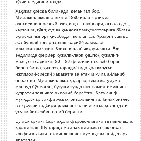
тўкис тасдиғини топди.
Ҳақиқат қиёсда билинади, деган гап бор.
Мустақилликдан олдинги 1990 йили юртимиз
аҳолисининг асосий озиқ-овқат товарлари, аввало дон,
картошка, гўшт, сут ва қандолат маҳсулотларига бўлган
эҳтиёжи импорт ҳисобидан қопланган. Ҳозирги вақтда
эса бундай товарларнинг қарийб ҳаммаси
мамлакатимизнинг ўзида ишлаб чиқариляпти. Ёки
эндиликда фермер хўжаликлари қишлоқ хўжалиги
маҳсулотларининг 90 – 92 фоизини етказиб бериш
билан бирга, қишлоқ тараққиётида ҳал қилувчи
ижтимоий-сиёсий ҳаракатга ва етакчи кучга айланиб
бораётир. Мустақилликка қадар юртимизда умуман
мавжуд бўлмаган, бугунги кунда эса жамиятимизнинг
қудратли таянчига айланиб бораётган ўрта синф –
мулкдорлар синфи жадал ривожланяпти. Кичик бизнес
ва хусусий тадбиркорликнинг ялпи ички маҳсулотдаги
улуши йил сайин ортиб боряпти.
Бу ишларнинг бари аҳоли фаровонлигини таъминлашга
қаратилган. Шу тариқа мамлакатимизда озиқ-овқат
хавфсизлигини таъминлашнинг мустаҳкам пойдевори
яратилди.