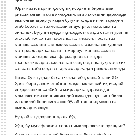
Юртимиз илгариги қолоқ, иқтисодиёти бирёқлама
ривожланган, пахта яккаҳокимлиги ҳалокатли даражада
авж олган аграр ўлкадан бугунги кунда изчил тараққий
этиб бораётган замонавий индустриал мамлакатга
айланди. Бугунги кунда иқтисодиётимизда етакчи ўринни
эгаллаб келаётган нефть ва газ кимёси, нефть-газ
машинасозлиги, автомобилсозлик, замонавий қурилиш
материаллари саноати, темир йўл машинасозлиги,
маиший электроника, фармацевтика, юқори
технологияларга асосланган озиқ-овқат ва тўқимачилик
саноати каби соҳа ва тармоқлар жадал ривожланмоқда.
Бизда бу ютуқлар билан чекланиб қолинаётгани йўқ.
Ҳали-бери давом этаётган жаҳон молиявий-иқтисодий
инқирозининг салбий таъсирларига қарамасдан,
мамлакатимизнинг иқтисодий жиҳатдан қатъият билан
илгарилаб боришига асос бўлаётган аниқ мезон ва
омиллар мавжуд.
Бундай ютуқларнинг адоғи йўқ.
Хўш, бу муваффақиятларга нималар эвазига эришдик?
Аввало, оқилона олиб борилган сиёсат туфайли