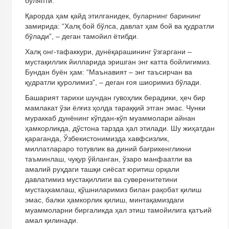
бўляпти.
Қарорда ҳам қайд этилганидек, буларнинг барининг
замирида: “Халқ бой бўлса, давлат ҳам бой ва қудратли
бўлади”, – деган тамойил ётибди.
Халқ онг-тафаккури, дунёқарашининг ўзгаргани –
мустақиллик йилларида эришган энг катта бойлигимиз.
Бундан буён ҳам: “Маънавият – энг таъсирчан ва
қудратли қуролимиз”, – деган ғоя шиоримиз бўлади.
Башарият тарихи шундан гувоҳлик берадики, ҳеч бир
мамлакат ўзи ёлғиз ҳолда тараққий этган эмас. Чунки
мураккаб дунёнинг кўпдан-кўп муаммолари айнан
ҳамкорликда, дўстона тарзда ҳал этилади. Шу жиҳатдан
қараганда, Ўзбекистонимизда хавфсизлик,
миллатлараро тотувлик ва диний бағрикенгликни
таъминлаш, чуқур ўйланган, ўзаро манфаатли ва
амалий руҳдаги ташқи сиёсат юритиш орқали
давлатимиз мустақиллиги ва суверенитетини
мустаҳкамлаш, қўшниларимиз билан рақобат қилиш
эмас, балки ҳамкорлик қилиш, минтақамиздаги
муаммоларни биргаликда ҳал этиш тамойилига қатъий
амал қилинади.