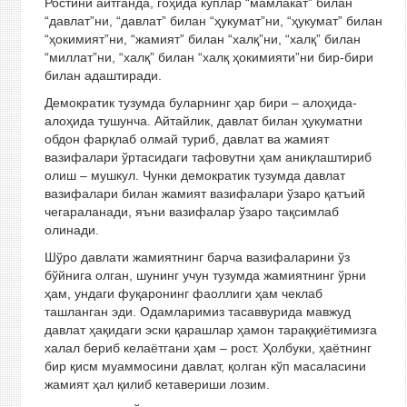
Ростини айтганда, гоҳида кўплар “мамлакат” билан
“давлат”ни, “давлат” билан “ҳукумат”ни, “ҳукумат” билан
“ҳокимият”ни, “жамият” билан “халқ”ни, “халқ” билан
“миллат”ни, “халқ” билан “халқ ҳокимияти”ни бир-бири
билан адаштиради.
Демократик тузумда буларнинг ҳар бири – алоҳида-
алоҳида тушунча. Айтайлик, давлат билан ҳукуматни
обдон фарқлаб олмай туриб, давлат ва жамият
вазифалари ўртасидаги тафовутни ҳам аниқлаштириб
олиш – мушкул. Чунки демократик тузумда давлат
вазифалари билан жамият вазифалари ўзаро қатъий
чегараланади, яъни вазифалар ўзаро тақсимлаб
олинади.
Шўро давлати жамиятнинг барча вазифаларини ўз
бўйнига олган, шунинг учун тузумда жамиятнинг ўрни
ҳам, ундаги фуқаронинг фаоллиги ҳам чеклаб
ташланган эди. Одамларимиз тасаввурида мавжуд
давлат ҳақидаги эски қарашлар ҳамон тараққиётимизга
халал бериб келаётгани ҳам – рост. Ҳолбуки, ҳаётнинг
бир қисм муаммосини давлат, қолган кўп масаласини
жамият ҳал қилиб кетавериши лозим.