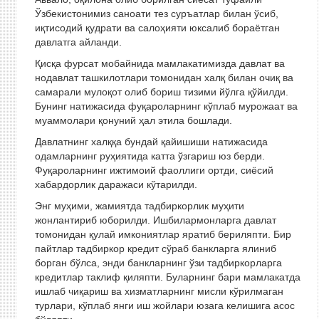
Ўзбекистонимиз саноати тез суръатлар билан ўсиб,
иқтисодий қудрати ва салоҳияти юксалиб бораётган
давлатга айланди.
Қисқа фурсат мобайнида мамлакатимизда давлат ва
нодавлат ташкилотлари томонидан халқ билан очиқ ва
самарали мулоқот олиб бориш тизими йўлга қўйилди.
Бунинг натижасида фуқароларнинг кўплаб мурожаат ва
муаммолари қонуний ҳал этила бошлади.
Давлатнинг халққа бундай қайишиши натижасида
одамларнинг руҳиятида катта ўзгариш юз берди.
Фуқароларнинг ижтимоий фаоллиги ортди, сиёсий
хабардорлик даражаси кўтарилди.
Энг муҳими, жамиятда тадбиркорлик муҳити
жонлантириб юборилди. Ишбилармонларга давлат
томонидан қулай имкониятлар яратиб бериляпти. Бир
пайтлар тадбиркор кредит сўраб банкларга ялиниб
борган бўлса, энди банкларнинг ўзи тадбиркорларга
кредитлар таклиф қиляпти. Буларнинг бари мамлакатда
ишлаб чиқариш ва хизматларнинг мисли кўрилмаган
турлари, кўплаб янги иш жойлари юзага келишига асос