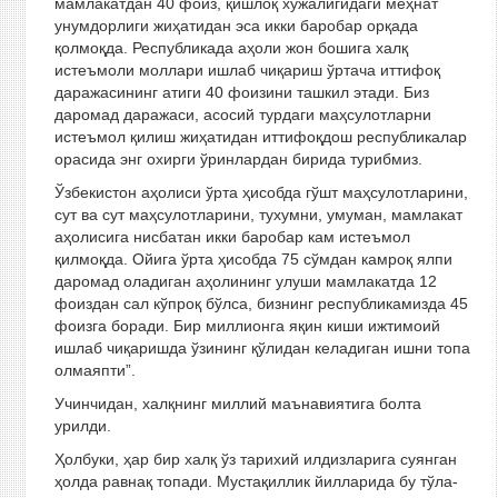
мамлакатдан 40 фоиз, қишлоқ хўжалигидаги меҳнат
унумдорлиги жиҳатидан эса икки баробар орқада
қолмоқда. Республикада аҳоли жон бошига халқ
истеъмоли моллари ишлаб чиқариш ўртача иттифоқ
даражасининг атиги 40 фоизини ташкил этади. Биз
даромад даражаси, асосий турдаги маҳсулотларни
истеъмол қилиш жиҳатидан иттифоқдош республикалар
орасида энг охирги ўринлардан бирида турибмиз.
Ўзбекистон аҳолиси ўрта ҳисобда гўшт маҳсулотларини,
сут ва сут маҳсулотларини, тухумни, умуман, мамлакат
аҳолисига нисбатан икки баробар кам истеъмол
қилмоқда. Ойига ўрта ҳисобда 75 сўмдан камроқ ялпи
даромад оладиган аҳолининг улуши мамлакатда 12
фоиздан сал кўпроқ бўлса, бизнинг республикамизда 45
фоизга боради. Бир миллионга яқин киши ижтимоий
ишлаб чиқаришда ўзининг қўлидан келадиган ишни топа
олмаяпти”.
Учинчидан, халқнинг миллий маънавиятига болта
урилди.
Ҳолбуки, ҳар бир халқ ўз тарихий илдизларига суянган
ҳолда равнақ топади. Мустақиллик йилларида бу тўла-