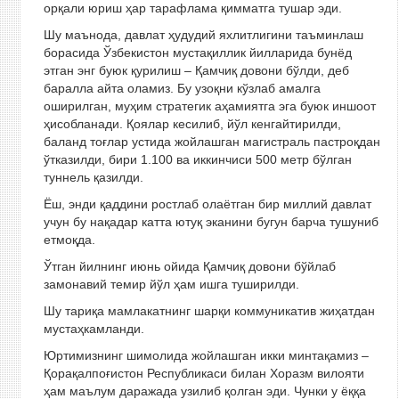
орқали юриш ҳар тарафлама қимматга тушар эди.
Шу маънода, давлат ҳудудий яхлитлигини таъминлаш
борасида Ўзбекистон мустақиллик йилларида бунёд
этган энг буюк қурилиш – Қамчиқ довони бўлди, деб
баралла айта оламиз. Бу узоқни кўзлаб амалга
оширилган, муҳим стратегик аҳамиятга эга буюк иншоот
ҳисобланади. Қоялар кесилиб, йўл кенгайтирилди,
баланд тоғлар устида жойлашган магистраль пастроқдан
ўтказилди, бири 1.100 ва иккинчиси 500 метр бўлган
туннель қазилди.
Ёш, энди қаддини ростлаб олаётган бир миллий давлат
учун бу нақадар катта ютуқ эканини бугун барча тушуниб
етмоқда.
Ўтган йилнинг июнь ойида Қамчиқ довони бўйлаб
замонавий темир йўл ҳам ишга туширилди.
Шу тариқа мамлакатнинг шарқи коммуникатив жиҳатдан
мустаҳкамланди.
Юртимизнинг шимолида жойлашган икки минтақамиз –
Қорақалпоғистон Республикаси билан Хоразм вилояти
ҳам маълум даражада узилиб қолган эди. Чунки у ёққа