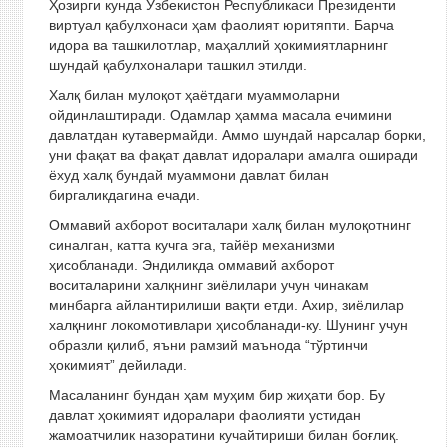
Ҳозирги кунда Ўзбекистон Республикаси Президенти
виртуал қабулхонаси ҳам фаолият юритяпти. Барча
идора ва ташкилотлар, маҳаллий ҳокимиятларнинг
шундай қабулхоналари ташкил этилди.
Халқ билан мулоқот ҳаётдаги муаммоларни
ойдинлаштиради. Одамлар ҳамма масала ечимини
давлатдан кутавермайди. Аммо шундай нарсалар борки,
уни фақат ва фақат давлат идоралари амалга оширади
ёхуд халқ бундай муаммони давлат билан
биргаликдагина ечади.
Оммавий ахборот воситалари халқ билан мулоқотнинг
синалган, катта кучга эга, тайёр механизми
ҳисобланади. Эндиликда оммавий ахборот
воситаларини халқнинг зиёлилари учун чинакам
минбарга айлантирилиши вақти етди. Ахир, зиёлилар
халқнинг локомотивлари ҳисобланади-ку. Шунинг учун
образли қилиб, яъни рамзий маънода “тўртинчи
ҳокимият” дейилади.
Масаланинг бундан ҳам муҳим бир жиҳати бор. Бу
давлат ҳокимият идоралари фаолияти устидан
жамоатчилик назоратини кучайтириши билан боғлиқ.