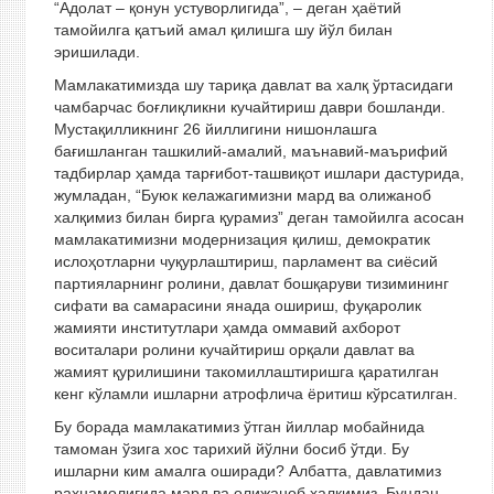
“Адолат – қонун устуворлигида”, – деган ҳаётий
тамойилга қатъий амал қилишга шу йўл билан
эришилади.
Мамлакатимизда шу тариқа давлат ва халқ ўртасидаги
чамбарчас боғлиқликни кучайтириш даври бошланди.
Мустақилликнинг 26 йиллигини нишонлашга
бағишланган ташкилий-амалий, маънавий-маърифий
тадбирлар ҳамда тарғибот-ташвиқот ишлари дастурида,
жумладан, “Буюк келажагимизни мард ва олижаноб
халқимиз билан бирга қурамиз” деган тамойилга асосан
мамлакатимизни модернизация қилиш, демократик
ислоҳотларни чуқурлаштириш, парламент ва сиёсий
партияларнинг ролини, давлат бошқаруви тизимининг
сифати ва самарасини янада ошириш, фуқаролик
жамияти институтлари ҳамда оммавий ахборот
воситалари ролини кучайтириш орқали давлат ва
жамият қурилишини такомиллаштиришга қаратилган
кенг кўламли ишларни атрофлича ёритиш кўрсатилган.
Бу борада мамлакатимиз ўтган йиллар мобайнида
тамоман ўзига хос тарихий йўлни босиб ўтди. Бу
ишларни ким амалга оширади? Албатта, давлатимиз
раҳнамолигида мард ва олижаноб халқимиз. Бундан