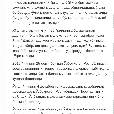
нималар қилинганини ўрганиш бўйича ёритиш ҳам
мумкин. Ана шунда масала янада ойдинлашади. Яъни
бу борада қўлга киритилган ютуқларни аниқлаш амалда
бундан буён қилиниши зарур бўлган ишларни белгилаб
беришга ҳам хизмат қилади.
Хўш, мустақилликнинг 26 йиллигига бағишланган
дастурни “Халқ билан мулоқот ва инсон манфаатлари
йили” Давлат дастури маъно-мазмунидан келиб чиққан
ҳолда тайёрлаш деганда нима тушунилади? Бу саволга
жавоб бериш учун гапни бир оз узоқроқдан бошлашга
тўғри келади.
2016 йилнинг 25 сентябридан Ўзбекистон Республикаси
Бош вазирининг интернет тармоғида электрон қабулхона
ташкил этилди. Халқ билан мулоқот сиёсати амалда шу
кундан бошланди.
Ўтган йилнинг 4 декабри куни демократик тамойиллар
асосида халқ Ўзбекистон Республикаси Президентини
сайлади. Ўз-ўзидан, мамлакатимиз тарихида янги бир
босқич бошланди.
Ўтган йилнинг 7 декабри куни Ўзбекистон Республикаси