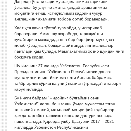
Даврлар ўтгани сари мустақиллигимиз тарихини
ўрганиш, бу улуғ неъматга қандай эришганимиз
моҳиятига етиш, истиқлолимиз қадрини чуқур
англашнинг аҳамияти тобора ортиб бораверади.
Ҳаёт ҳеч қачон тўхтаб турмайди, у илгарилаб
бораверади. Аммо шу жараёнда, тараққиётни
кучайтириш мақсадида яна бир бор фикр-мулоҳаза
қилиб кўрадиган, бошқача айтганда, янгиланишлар
пайтлари ҳам бўлади. Мамлакатимиз ҳозир шундай янги
босқичга кирди.
Шу йилнинг 27 июнида Ўзбекистон Республикаси
Президентининг “Ўзбекистон Республикаси давлат
мустақиллигининг йигирма олти йиллик байрамига
тайёргарлик кўриш ва уни ўтказиш тўғрисида”ги қарори
қабул қилинди.
Бу йилги байрам “Фидойинг бўлгаймиз сени,
Ўзбекистон!” деган бош ғояни ўзида мужассам этган
ташкилий-амалий, маънавий-маърифий тадбирлар
ҳамда тарғибот-ташвиқот ишлари дастури асосида
нишонланади. Қарорда ушбу Дастурни 2017 – 2021
йилларда Ўзбекистон Республикасини