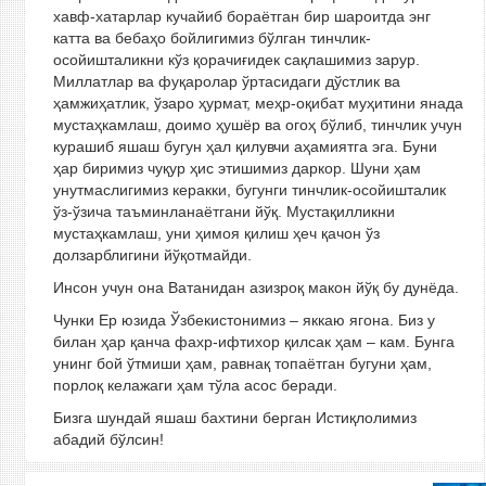
хавф-хатарлар кучайиб бораётган бир шароитда энг
катта ва бебаҳо бойлигимиз бўлган тинчлик-
осойишталикни кўз қорачиғидек сақлашимиз зарур.
Миллатлар ва фуқаролар ўртасидаги дўстлик ва
ҳамжиҳатлик, ўзаро ҳурмат, меҳр-оқибат муҳитини янада
мустаҳкамлаш, доимо ҳушёр ва огоҳ бўлиб, тинчлик учун
курашиб яшаш бугун ҳал қилувчи аҳамиятга эга. Буни
ҳар биримиз чуқур ҳис этишимиз даркор. Шуни ҳам
унутмаслигимиз керакки, бугунги тинчлик-осойишталик
ўз-ўзича таъминланаётгани йўқ. Мустақилликни
мустаҳкамлаш, уни ҳимоя қилиш ҳеч қачон ўз
долзарблигини йўқотмайди.
Инсон учун она Ватанидан азизроқ макон йўқ бу дунёда.
Чунки Ер юзида Ўзбекистонимиз – яккаю ягона. Биз у
билан ҳар қанча фахр-ифтихор қилсак ҳам – кам. Бунга
унинг бой ўтмиши ҳам, равнақ топаётган бугуни ҳам,
порлоқ келажаги ҳам тўла асос беради.
Бизга шундай яшаш бахтини берган Истиқлолимиз
абадий бўлсин!