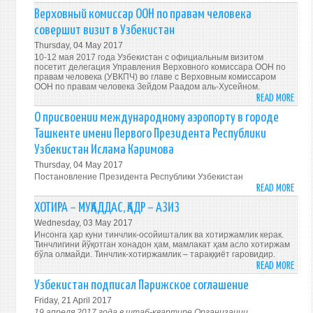
ВСТР
Верховный комиссар ООН по правам человека
С
совершит визит в Узбекистан
ВЕР
Thursday, 04 May 2017
КОМ
10-12 мая 2017 года Узбекистан с официальным визитом
ООН
посетит делегация Управления Верховного комиссара ООН по
правам человека (УВКПЧ) во главе с Верховным комиссаром
ПО
ООН по правам человека Зейдом Раадом аль-Хусейном.
ПРА
READ MORE
ABO
ЧЕЛО
ВЕР
О присвоении международному аэропорту в городе
КОМИ
Ташкенте имени Первого Президента Республики
ООН
Узбекистан Ислама Каримова
ПО
Thursday, 04 May 2017
ПРА
Постановление Президента Республики Узбекистан
ЧЕЛО
READ MORE
ABO
СОВЕ
О
ХОТИРА – МУҚАДДАС, ҚАДР – АЗИЗ
ВИЗ
ПРИС
Wednesday, 03 May 2017
В
МЕЖ
Инсонга ҳар куни тинчлик-осойишталик ва хотиржамлик керак.
УЗБЕ
АЭРО
Тинчлигини йўқотган хонадон ҳам, мамлакат ҳам асло хотиржам
бўла олмайди. Тинчлик-хотиржамлик – тараққиёт гаровидир.
В
READ MORE
ABO
ГОРО
ХОТИ
Узбекистан подписал Парижское соглашение
ТАШК
–
ИМЕ
Friday, 21 April 2017
МУҚА
19 апреля 2017 года в штаб-квартире Организации