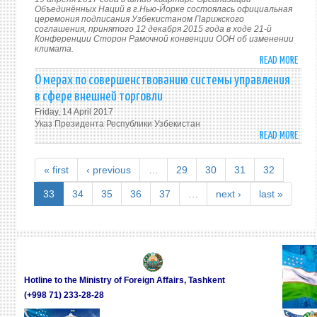
ПЕРВ
ҚАДР
Объединённых Наций в г.Нью-Йорке состоялась официальная
ПРЕЗ
церемония подписания Узбекистаном Парижского
–
соглашения, принятого 12 декабря 2015 года в ходе 21-й
РЕСП
АЗИЗ
Конференции Сторон Рамочной конвенции ООН об изменении
УЗБЕ
климата.
ИСЛ
READ MORE
ABO
КАР
УЗБЕ
О мерах по совершенствованию системы управления
ПОД
в сфере внешней торговли
ПАР
Friday, 14 April 2017
СОГЛ
Указ Президента Республики Узбекистан
READ MORE
ABO
О
МЕРА
« first
‹ previous
…
29
30
31
32
ПО
СОВ
33
34
35
36
37
…
next ›
last »
СИС
УПРА
В
СФЕР
ВНЕШ
ТОРГ
Hotline to the Ministry of Foreign Affairs, Tashkent
(+998 71) 233-28-28