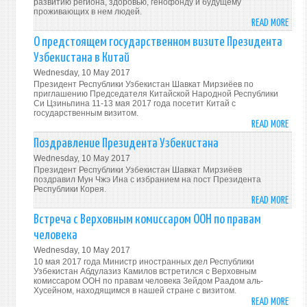
развитию региона, здоровью, генофонду и будущему
RESO
проживающих в нем людей.
OF
READ MORE
ABO
CENT
ПРО
О предстоящем государственном визите Президента
ASIA
АРАЛ
Узбекистана в Китай
И
Wednesday, 10 May 2017
ВОД
Президент Республики Узбекистан Шавкат Мирзиёев по
РЕСУ
приглашению Председателя Китайской Народной Республики
Си Цзиньпина 11-13 мая 2017 года посетит Китай с
РЕГИ
государственным визитом.
READ MORE
ABO
О
Поздравление Президента Узбекистана
ПРЕ
Wednesday, 10 May 2017
ГОСУ
Президент Республики Узбекистан Шавкат Мирзиёев
ВИЗИ
поздравил Мун Чжэ Ина с избранием на пост Президента
Республики Корея.
ПРЕЗ
READ MORE
ABO
УЗБЕ
ПОЗД
Встреча с Верховным комиссаром ООН по правам
В
ПРЕЗ
человека
КИТА
УЗБЕ
Wednesday, 10 May 2017
10 мая 2017 года Министр иностранных дел Республики
Узбекистан Абдулазиз Камилов встретился с Верховным
комиссаром ООН по правам человека Зейдом Раадом аль-
Хусейном, находящимся в нашей стране с визитом.
READ MORE
ABO