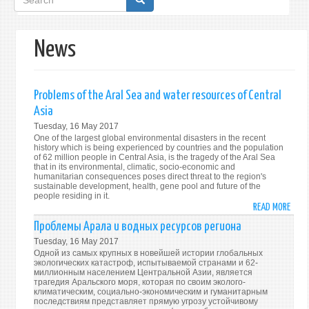
form
News
Problems of the Aral Sea and water resources of Central
Asia
Tuesday, 16 May 2017
One of the largest global environmental disasters in the recent
history which is being experienced by countries and the population
of 62 million people in Central Asia, is the tragedy of the Aral Sea
that in its environmental, climatic, socio-economic and
humanitarian consequences poses direct threat to the region's
sustainable development, health, gene pool and future of the
people residing in it.
READ MORE
ABO
PROB
Проблемы Арала и водных ресурсов региона
OF
Tuesday, 16 May 2017
THE
Одной из самых крупных в новейшей истории глобальных
ARAL
экологических катастроф, испытываемой странами и 62-
миллионным населением Центральной Азии, является
SEA
трагедия Аральского моря, которая по своим эколого-
AND
климатическим, социально-экономическим и гуманитарным
последствиям представляет прямую угрозу устойчивому
WATE