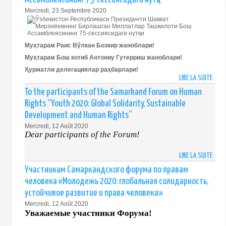
PRES
202
Mercredi, 23 Septembre 2020
OF
THE
REPU
OF
Муҳтарам Раис Вўлкан Бозкир жаноблари!
UZBE
Муҳтарам Бош котиб Антониу Гутерриш жаноблари!
H.E.
Ҳурматли делегациялар раҳбарлари!
MR.
LIRE LA SUITE
DE
SHAV
ЎЗБЕ
To the participants of the Samarkand Forum on Human
MIRZ
РЕСП
Rights “Youth 2020: Global Solidarity, Sustainable
AT
ПРЕЗ
THE
Development and Human Rights”
ШАВ
75T
Mercredi, 12 Août 2020
МИРЗ
Dear participants of the Forum!
SESS
БИРЛ
OF
МИЛ
THE
LIRE LA SUITE
DE
ТАШ
UNIT
TO
Участникам Самаркандского форума по правам
БОШ
NATI
THE
АССА
человека «Молодежь 2020: глобальная солидарность,
GENE
PART
75-
устойчивое развитие и права человека»
ASSE
OF
СЕСС
Mercredi, 12 Août 2020
THE
НУТҚИ
Уважаемые участники Форума!
SAM