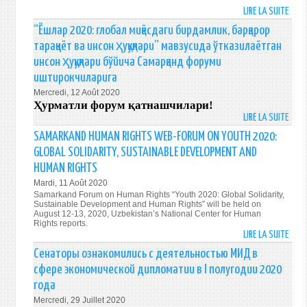
FORU
LIRE LA SUITE
DE
ON
УЧАС
HUM
“Ёшлар 2020: глобал миқёсдаги бирдамлик, барқарор
САМА
RIGH
тараққиёт ва инсон ҳуқуқлари” мавзусида ўтказилаётган
ФОР
“YOU
инсон ҳуқуқлари бўйича Самарқанд форуми
ПО
2020
иштирокчиларига
ПРА
GLOB
Mercredi, 12 Août 2020
ЧЕЛО
SOLI
Ҳурматли форум қатнашчилари
!
«МО
SUST
LIRE LA SUITE
DE
2020
DEVE
“ЁШЛ
ГЛОБ
SAMARKAND HUMAN RIGHTS WEB-FORUM ON YOUTH 2020:
AND
2020
СОЛИ
GLOBAL SOLIDARITY, SUSTAINABLE DEVELOPMENT AND
HUM
ГЛОБ
УСТО
RIGH
HUMAN RIGHTS
МИҚЁ
РАЗВ
Mardi, 11 Août 2020
БИРД
И
Samarkand Forum on Human Rights “Youth 2020: Global Solidarity,
БАРҚ
ПРАВ
Sustainable Development and Human Rights” will be held on
ТАРАҚ
August 12-13, 2020, Uzbekistan’s National Center for Human
ЧЕЛО
Rights reports.
ВА
LIRE LA SUITE
DE
ИНС
SAM
Сенаторы ознакомились с деятельностью МИД в
ҲУҚУ
HUM
сфере экономической дипломатии в I полугодии 2020
МАВ
RIGH
ЎТКА
года
WEB-
ИНС
Mercredi, 29 Juillet 2020
FORU