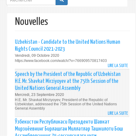
de
recherche
Nouvelles
Uzbekistan - Candidate to the United Nations Human
Rights Council 2021-2023
Vendredi, 09 Octobre 2020
https://www.facebook.com/watch/?v=766909570817403
LIRE LA SUITE
DE
UZBE
Speech by the President of the Republic of Uzbekistan
-
H.E. Mr. Shavkat Mirziyoyev at the 75th Session of the
CAND
United Nations General Assembly
TO
Mercredi, 23 Septembre 2020
THE
H.E. Mr. Shavkat Mirziyoyev, President of the Republic of
UNIT
Uzbekistan, addressed the 75th Session of the United Nations
NATI
General Assembly
LIRE LA SUITE
DE
HUM
SPEE
RIGH
Ўзбекистон Республикаси Президенти Шавкат
BY
COUN
Мирзиёевнинг Бирлашган Миллатлар Ташкилоти Бош
THE
2021
Ассамблеясининг 75-сессиясидаги нутқи