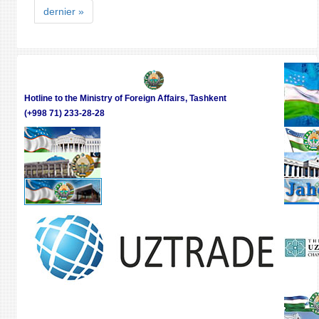
dernier »
STAB
ARE
TOP
PRIOR
Hotline to the Ministry of Foreign Affairs, Tashkent
(+998 71) 233-28-28