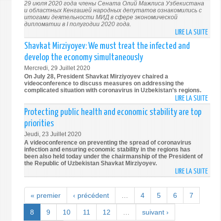
ҲУҚУ
29 июля 2020 года члены Сената Олий Мажлиса Узбекистана
ON
и областных Кенгашей народных депутатов ознакомились с
БЎЙИ
YOU
итогами деятельности МИД в сфере экономической
САМА
дипломатии в I полугодии 2020 года.
2020
ФОР
LIRE LA SUITE
DE
GLOB
ИШТИ
СЕНА
Shavkat Mirziyoyev: We must treat the infected and
SOLI
ОЗНА
develop the economy simultaneously
SUST
С
DEVE
Mercredi, 29 Juillet 2020
ДЕЯТ
AND
On July 28, President Shavkat Mirziyoyev chaired a
МИД
videoconference to discuss measures on addressing the
HUM
complicated situation with coronavirus in Uzbekistan’s regions.
В
RIGH
LIRE LA SUITE
DE
СФЕР
SHAV
Protecting public health and economic stability are top
ЭКОН
MIRZ
ДИП
priorities
WE
В
Jeudi, 23 Juillet 2020
MUS
I
A videoconference on preventing the spread of coronavirus
TREA
infection and ensuring economic stability in the regions has
ПОЛ
been also held today under the chairmanship of the President of
THE
202
the Republic of Uzbekistan Shavkat Mirziyoyev.
INFE
ГОДА
LIRE LA SUITE
DE
AND
PROT
DEVE
PUBL
« premier
‹ précédent
…
4
5
6
7
THE
HEAL
ECON
AND
8
9
10
11
12
…
suivant ›
SIMU
ECON