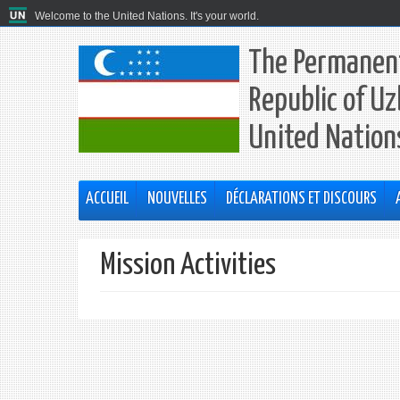
Welcome to the United Nations. It's your world.
The Permanent
Republic of Uz
United Nation
ACCUEIL
NOUVELLES
DÉCLARATIONS ET DISCOURS
Mission Activities