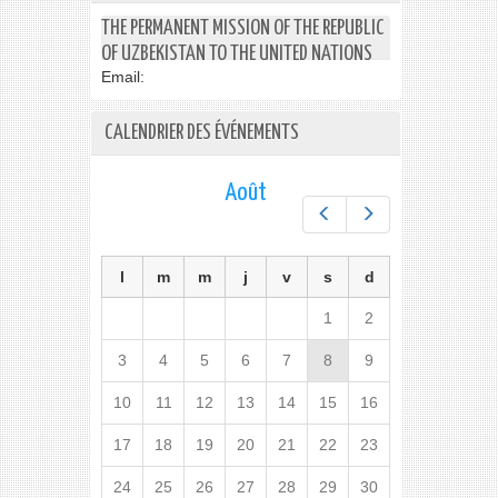
THE PERMANENT MISSION OF THE REPUBLIC
OF UZBEKISTAN TO THE UNITED NATIONS
Email:
CALENDRIER DES ÉVÉNEMENTS
Août
Préc.
Suiv.
l
m
m
j
v
s
d
1
2
3
4
5
6
7
8
9
10
11
12
13
14
15
16
17
18
19
20
21
22
23
24
25
26
27
28
29
30