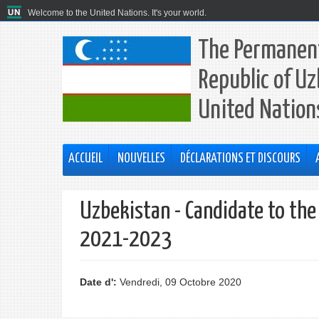
Welcome to the United Nations. It's your world.
The Permanent
Republic of Uz
United Nation
ACCUEIL
NOUVELLES
DÉCLARATIONS ET DISCOURS
Uzbekistan - Candidate to th
2021-2023
Date d':
Vendredi, 09 Octobre 2020