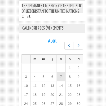
THE PERMANENT MISSION OF THE REPUBLIC
OF UZBEKISTAN TO THE UNITED NATIONS
Email:
CALENDRIER DES ÉVÉNEMENTS
Août
Préc.
Suiv.
l
m
m
j
v
s
d
1
2
3
4
5
6
7
8
9
10
11
12
13
14
15
16
17
18
19
20
21
22
23
24
25
26
27
28
29
30