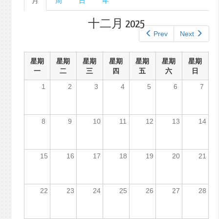
月
（活
周
日
年
单
动
标
标
十二月 2025
签
签）
Prev
Next
星期
星期
星期
星期
星期
星期
星期
一
二
三
四
五
六
日
1
2
3
4
5
6
7
8
9
10
11
12
13
14
15
16
17
18
19
20
21
22
23
24
25
26
27
28