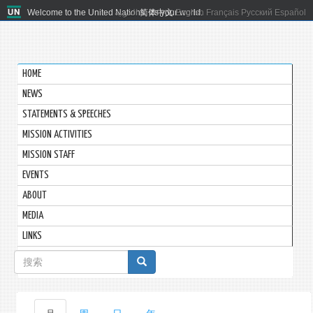
Welcome to the United Nations. It's your world.
العربية
简体中文
English
Français
Русский
Español
HOME
NEWS
STATEMENTS & SPEECHES
MISSION ACTIVITIES
MISSION STAFF
EVENTS
ABOUT
MEDIA
LINKS
搜
索
表
主