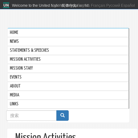
Welcome to the United Nations. It's your world.
العربية
简体中文
English
Français
Русский
Español
HOME
NEWS
STATEMENTS & SPEECHES
MISSION ACTIVITIES
MISSION STAFF
EVENTS
ABOUT
MEDIA
LINKS
搜
索
表
Mission Activities