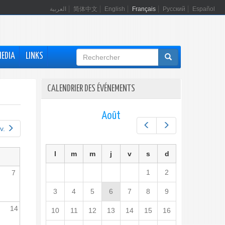
العربية
简体中文
English
Français
Русский
Español
Formulaire
MEDIA
LINKS
de
recherche
CALENDRIER DES ÉVÉNEMENTS
Août
Préc.
Suiv.
v.
l
m
m
j
v
s
d
1
2
7
3
4
5
6
7
8
9
14
10
11
12
13
14
15
16