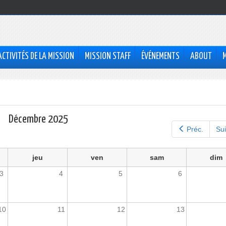
ACTIVITÉS DE LA MISSION
MISSION STAFF
ÉVÉNEMENTS
ABOUT
Décembre 2025
Préc.
Sui
jeu
ven
sam
dim
3
4
5
6
10
11
12
13