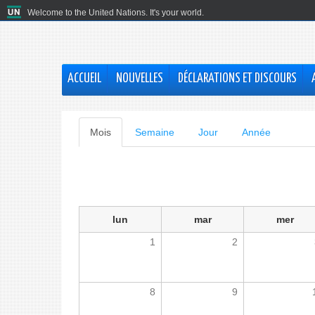
Welcome to the United Nations. It's your world.
ACCUEIL
NOUVELLES
DÉCLARATIONS ET DISCOURS
Onglets
Mois
(onglet
Semaine
Jour
Année
actif)
principaux
lun
mar
mer
1
2
8
9