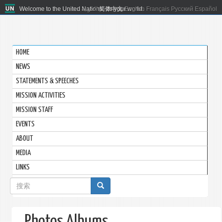
Welcome to the United Nations. It's your world.
العربية
简体中文
English
Français
Русский
Español
HOME
NEWS
STATEMENTS & SPEECHES
MISSION ACTIVITIES
MISSION STAFF
EVENTS
ABOUT
MEDIA
LINKS
搜
索
表
Photos Albums