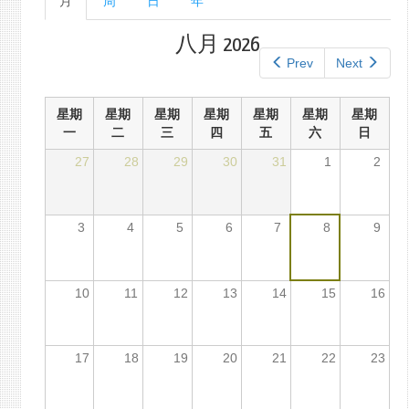
月
（活
周
日
年
单
动
标
标
八月 2026
签
签）
Prev
Next
星期
星期
星期
星期
星期
星期
星期
一
二
三
四
五
六
日
27
28
29
30
31
1
2
3
4
5
6
7
8
9
10
11
12
13
14
15
16
17
18
19
20
21
22
23