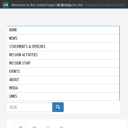
Welcome to the United Nations. It's your world.
العربية
简体中文
English
Français
Русский
Español
HOME
NEWS
STATEMENTS & SPEECHES
MISSION ACTIVITIES
MISSION STAFF
EVENTS
ABOUT
MEDIA
LINKS
搜
索
表
主