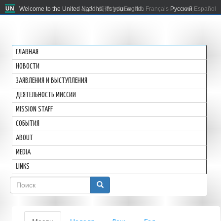
Welcome to the United Nations. It's your world.
العربية
简体中文
English
Français
Русский
Español
ГЛАВНАЯ
HОВОСТИ
ЗАЯВЛЕНИЯ И ВЫСТУПЛЕНИЯ
ДЕЯТЕЛЬНОСТЬ МИССИИ
MISSION STAFF
СОБЫТИЯ
ABOUT
MEDIA
LINKS
Форма
поиска
Главные