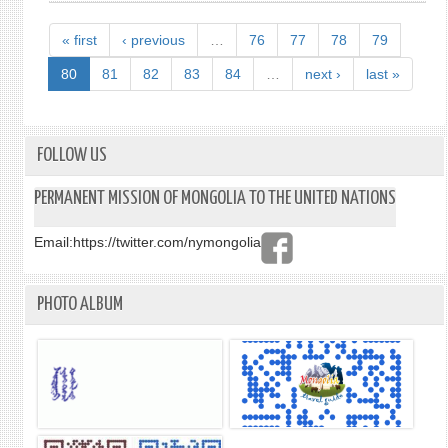
ДАЛ
ДӨ
ГАРЦ
« first
‹ previous
…
76
77
78
79
ҮЗҮ
ХӨГ
ЕСДҮ
БУЙ
80
81
82
83
84
…
next ›
last »
БАГА
ОРНУ
ХУРА
ӨН
Д
ТҮВ
ОРО
ХУР
FOLLOW US
PERMANENT MISSION OF MONGOLIA TO THE UNITED NATIONS
Email:
https://twitter.com/nymongolia
PHOTO ALBUM