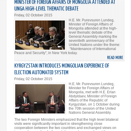
MINISTER OF FOREIGN AFFAIRS OF MONGOLIA ATTENDED AT
ХЭРГ
UNGA HIGH-LEVEL THEMATIC DEBATE
САЙ
Friday, 02 October 2015
НҮБ-
H.E. Mr. Purevsuren Lundeg,
ЫН
Minister of Foreign Affairs of
Mongolia attended at the high-
ЕРӨ
level thematic debate of the
АССЕ
General Assembly marking the
seventieth anniversary of the
ӨН
United Nations under the theme:
ХЭМ
“Maintenance of International
СЭДЭ
Peace and Security”, in New York today.
READ MORE
ABO
ХЭЛ
MINI
ОРО
KYRGYZSTAN INTRODUCES MONGOLIAN EXPERIENCE OF
OF
ELECTION AUTOMATED SYSTEM
FORE
Friday, 02 October 2015
AFFA
H.E. Mr. Purevsuren Lundeg,
OF
Minister for Foreign Affairs of
Mongolia, met with H.E. Erlan
MONG
Abdyldaev, Minister of Foreign
ATTE
Affairs of the Republic of
Kyrgyzstan, on 1 October during
AT
the 70th session of the United
UNG
Nations General Assembly.
HIGH
The two Foreign Ministers emphasized that the high level bilateral
LEVEL
visits were significantly important in strengthening close
cooperation between the two countries and exchanged views on
THEM