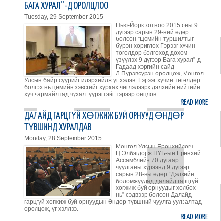
БАГА ХУРАЛ”-Д ОРОЛЦЛОО
THE
Tuesday, 29 September 2015
9TH
Нью-Йорк хотноо 2015 оны 9
CONF
дүгээр сарын 29-ний өдөр
ON
болсон “Цөмийн туршилтыг
бүрэн хориглох Гэрээг хүчин
FACIL
төгөлдөр болгоход дөхөм
THE
үзүүлэх 9 дүгээр Бага хурал”-д
Гадаад хэргийн сайд
ENTR
Л.Пүрэвсүрэн оролцож, Монгол
INTO
Улсын байр суурийг илэрхийлж үг хэлэв. Гэрээг хүчин төгөлдөр
FORC
болгох нь цөмийн зэвсгийг хураах чиглэлээрх дэлхийн нийтийн
хүч чармайлтад чухал үүрэгтэйг тэрээр онцлов.
OF
READ MORE
ABO
THE
ГАД
ДАЛАЙД ГАРЦГҮЙ ХӨГЖИЖ БУЙ ОРНУУД ӨНДӨР
COMP
ХЭРГ
NUCL
ТҮВШИНД ХУРАЛДАВ
САЙ
TEST
Monday, 28 September 2015
Л.ПҮ
BAN
Монгол Улсын Ерөнхийлөгч
“ЦӨ
Ц.Элбэгдорж НҮБ-ын Ерөнхий
TREA
Ассамблейн 70 дугаар
ТУР
чуулганы хүрээнд 9 дүгээр
БҮР
сарын 28-ны өдөр “Дэлхийн
боломжуудад далайд гарцгүй
ХОРИ
хөгжиж буй орнуудыг холбох
ГЭРЭ
нь” сэдвээр болсон Далайд
ХҮЧ
гарцгүй хөгжиж буй орнуудын Өндөр түвшний чуулга уулзалтад
оролцож, үг хэллээ.
ТӨГ
READ MORE
ABO
БОЛГ