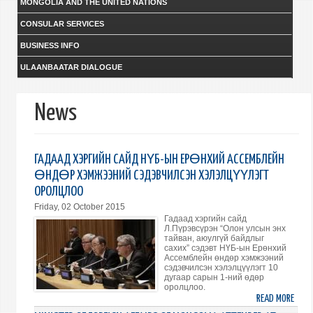
MONGOLIA AND THE UNITED NATIONS
CONSULAR SERVICES
BUSINESS INFO
ULAANBAATAR DIALOGUE
News
ГАДААД ХЭРГИЙН САЙД НҮБ-ЫН ЕРӨНХИЙ АССЕМБЛЕЙН
ӨНДӨР ХЭМЖЭЭНИЙ СЭДЭВЧИЛСЭН ХЭЛЭЛЦҮҮЛЭГТ
ОРОЛЦЛОО
Friday, 02 October 2015
Гадаад хэргийн сайд
Л.Пүрэвсүрэн “Олон улсын энх
тайван, аюулгүй байдлыг
сахих” сэдэвт НҮБ-ын Ерөнхий
Ассемблейн өндөр хэмжээний
сэдэвчилсэн хэлэлцүүлэгт 10
дугаар сарын 1-ний өдөр
оролцлоо.
READ MORE
ABO
ГАД