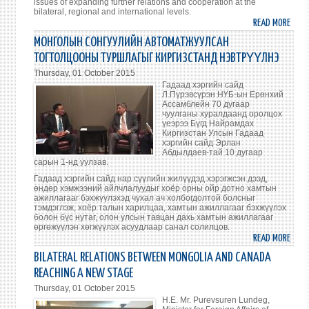
issues of expanding further relations and cooperation at the
DEBA
bilateral, regional and international levels.
READ MORE
ABO
KYRG
МОНГОЛЫН СОНГУУЛИЙН АВТОМАТЖУУЛСАН
INTR
ТОГТОЛЦООНЫ ТУРШЛАГЫГ КИРГИЗСТАНД НЭВТРҮҮЛНЭ
MONG
Thursday, 01 October 2015
EXPE
Гадаад хэргийн сайд
OF
Л.Пүрэвсүрэн НҮБ-ын Ерөнхий
Ассамблейн 70 дугаар
ELEC
чуулганы хуралдаанд оролцох
AUTO
үеэрээ Бүгд Найрамдах
Киргизстан Улсын Гадаад
SYST
хэргийн сайд Эрлан
Абдылдаев-тай 10 дугаар
сарын 1-нд уулзав.
Гадаад хэргийн сайд нар сүүлийн жилүүдэд хэрэгжсэн дээд,
өндөр хэмжээний айлчлалуудыг хоёр орны ойр дотно хамтын
ажиллагааг бэхжүүлэхэд чухал ач холбогдолтой болсныг
тэмдэглэж, хоёр талын харилцаа, хамтын ажиллагааг бэхжүүлэх
болон бүс нутаг, олон улсын тавцан дахь хамтын ажиллагааг
өргөжүүлэн хөгжүүлэх асуудлаар санал солилцов.
READ MORE
ABO
МОН
BILATERAL RELATIONS BETWEEN MONGOLIA AND CANADA
СОНГ
REACHING A NEW STAGE
АВТ
Thursday, 01 October 2015
ТОГ
H.E. Mr. Purevsuren Lundeg,
ТУР