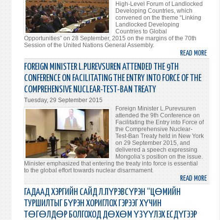
High-Level Forum of Landlocked
ГАРС
Developing Countries, which
convened on the theme “Linking
ТЭМ
Landlocked Developing
Countries to Global
Opportunities” on 28 September, 2015 on the margins of the 70th
Session of the United Nations General Assembly.
READ MORE
ABO
LAND
FOREIGN MINISTER L.PUREVSUREN ATTENDED THE 9TH
DEVE
CONFERENCE ON FACILITATING THE ENTRY INTO FORCE OF THE
COUN
COMPREHENSIVE NUCLEAR-TEST-BAN TREATY
MET
Tuesday, 29 September 2015
AT
Foreign Minister L.Purevsuren
HIGH
attended the 9th Conference on
LEVEL
Facilitating the Entry into Force of
the Comprehensive Nuclear-
Test-Ban Treaty held in New York
on 29 September 2015, and
delivered a speech expressing
Mongolia’s position on the issue.
Minister emphasized that entering the treaty into force is essential
to the global effort towards nuclear disarmament.
READ MORE
ABO
FORE
ГАДААД ХЭРГИЙН САЙД Л.ПҮРЭВСҮРЭН “ЦӨМИЙН
MINI
ТУРШИЛТЫГ БҮРЭН ХОРИГЛОХ ГЭРЭЭГ ХҮЧИН
L.PU
ТӨГӨЛДӨР БОЛГОХОД ДӨХӨМ ҮЗҮҮЛЭХ ЕСДҮГЭЭР
ATTE