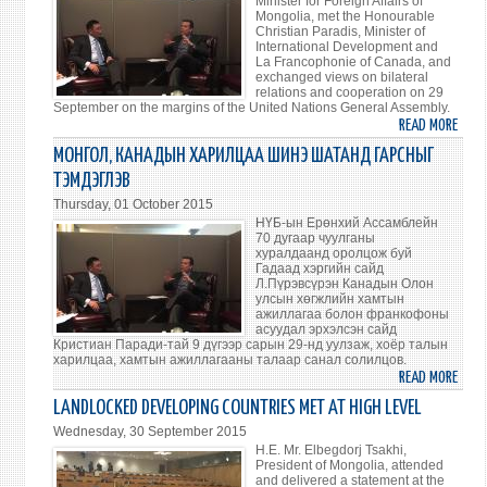
Minister for Foreign Affairs of
Mongolia, met the Honourable
КИРГ
Christian Paradis, Minister of
НЭВ
International Development and
La Francophonie of Canada, and
exchanged views on bilateral
relations and cooperation on 29
September on the margins of the United Nations General Assembly.
READ MORE
ABO
BILA
МОНГОЛ, КАНАДЫН ХАРИЛЦАА ШИНЭ ШАТАНД ГАРСНЫГ
RELA
ТЭМДЭГЛЭВ
BETW
Thursday, 01 October 2015
MONG
НҮБ-ын Ерөнхий Ассамблейн
AND
70 дугаар чуулганы
хуралдаанд оролцож буй
CAN
Гадаад хэргийн сайд
REAC
Л.Пүрэвсүрэн Канадын Олон
улсын хөгжлийн хамтын
A
ажиллагаа болон франкофоны
NEW
асуудал эрхэлсэн сайд
STAG
Кристиан Паради-тай 9 дүгээр сарын 29-нд уулзаж, хоёр талын
харилцаа, хамтын ажиллагааны талаар санал солилцов.
READ MORE
ABO
МОНГ
LANDLOCKED DEVELOPING COUNTRIES MET AT HIGH LEVEL
КАН
Wednesday, 30 September 2015
ХАР
H.E. Mr. Elbegdorj Tsakhi,
ШИН
President of Mongolia, attended
and delivered a statement at the
ШАТ