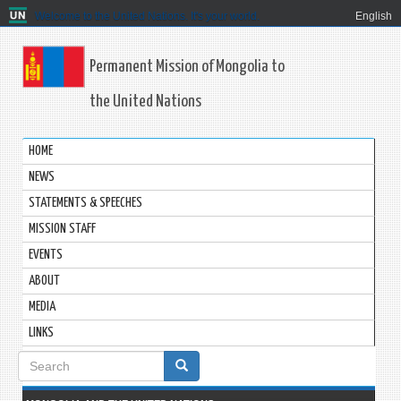
Welcome to the United Nations. It's your world.
English
Permanent Mission of Mongolia to
the United Nations
HOME
NEWS
STATEMENTS & SPEECHES
MISSION STAFF
EVENTS
ABOUT
MEDIA
LINKS
Search
form