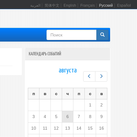
العربية
简体中文
English
Français
Русский
Español
Форма
поиска
КАЛЕНДАРЬ СОБЫТИЙ
августа
Предыдущий
Следующий
п
в
с
ч
п
с
в
1
2
3
4
5
6
7
8
9
10
11
12
13
14
15
16