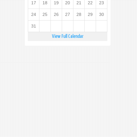
17
18
19
20
21
22
23
24
25
26
27
28
29
30
31
View Full Calendar