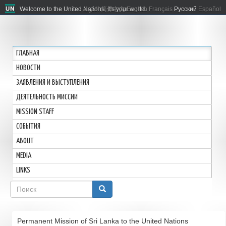
Welcome to the United Nations. It's your world.
العربية
简体中文
English
Français
Русский
Español
ГЛАВНАЯ
HОВОСТИ
ЗАЯВЛЕНИЯ И ВЫСТУПЛЕНИЯ
ДЕЯТЕЛЬНОСТЬ МИССИИ
MISSION STAFF
СОБЫТИЯ
ABOUT
MEDIA
LINKS
Форма
поиска
Permanent Mission of Sri Lanka to the United Nations