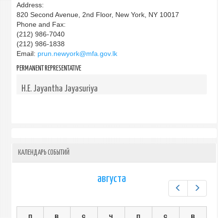
Address:
820 Second Avenue, 2nd Floor, New York, NY 10017
Phone and Fax:
(212) 986-7040
(212) 986-1838
Email:
prun.newyork@mfa.gov.lk
PERMANENT REPRESENTATIVE
H.E. Jayantha Jayasuriya
КАЛЕНДАРЬ СОБЫТИЙ
августа
Предыдущ
След
п
в
с
ч
п
с
в