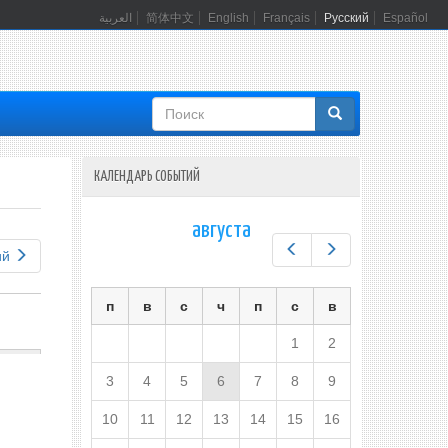
العربية
简体中文
English
Français
Русский
Español
Форма
поиска
КАЛЕНДАРЬ СОБЫТИЙ
августа
Предыдущий
Следующий
ий
п
в
с
ч
п
с
в
1
2
3
4
5
6
7
8
9
10
11
12
13
14
15
16