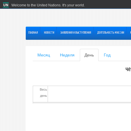
Welcome to the United Nations. It's your world.
ГЛАВНАЯ
HОВОСТИ
ЗАЯВЛЕНИЯ И ВЫСТУПЛЕНИЯ
ДЕЯТЕЛЬНОСТЬ МИССИИ
Главные
Месяц
Неделя
День
(активная
Год
вкладка)
вкладки
че
Весь
день