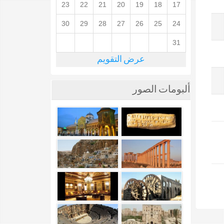
23
22
21
20
19
18
17
30
29
28
27
26
25
24
31
عرض التقويم
ألبومات الصور