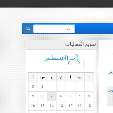
استمارة
البحث
تقويم الفعاليات
(آب (اغسطس
Prev
Next
يز
ا
ث
أ
خ
ج
س
أ
2
1
حة
9
8
7
6
5
4
3
16
15
14
13
12
11
10