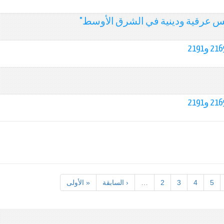
سس عرقية ودينية في الشرق الأوسط"
5
4
3
2
…
‹ السابقة
« الأولى