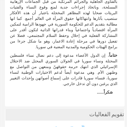
بالفتاوى الجاهلية والجرائم المرتكبة من قبل الجماعات الإرهابية
المسلحة، وباتخاذ إجراءات جدية لمنع وقوع النساء والفتيات
البريئات ضحايا لهذه المظاهر المخجلة باعتبار أن هذه الأفكار
ستصيب بآثارها وانتهاكاتها حقوق المرأة في العالم أجمع. كما انها
مطالبة بتقديم الدعم للحكومة السورية في جهودها الرامية لتمكين
المرأة اقتصادياً واجتماعياً وبناء قدراتها الذاتية لتكون أقدر على
المشاركة الفعلية في إحلال وحفظ السلام المجتمعي، فضلا عن
تفعيل دورها في مرحلة إعادة الاعمار، وهو ما شكل جزءا من
برامج الهيئات الحكومية والمدنية المعنية في سوريا.
ختاماً
، إن الدول الأعضاء مدعوة إلى دعم نضال نساء فلسطين
المحتلة ونساء سوريا في الجولان السوري المحتل ضد الاحتلال
الإسرائيلي الذي انتهك حرمة حقوقهنّ ومنعهن من التواصل مع
وطنهن الأم. وهي مدعوة أيضاً لدعم الاختيارات الوطنية لنساء
سوريا، فنساء سوريا قادرات على إسماع أصواتهن وإحداث التغيير
الذي يرغبن دون أي تدخل خارجي.
شكراً......
تقويم الفعاليات