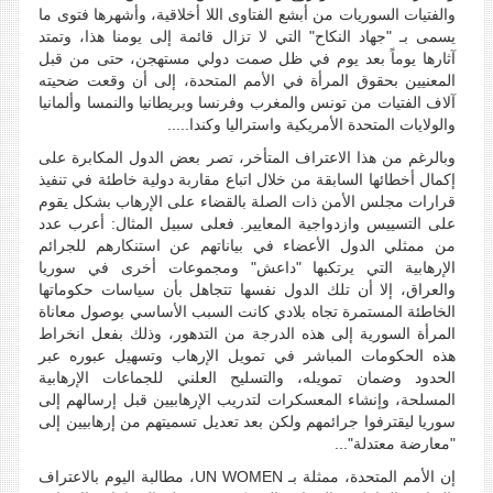
والفتيات السوريات من أبشع الفتاوى اللا أخلاقية، وأشهرها فتوى ما
يسمى بـ "جهاد النكاح" التي لا تزال قائمة إلى يومنا هذا، وتمتد
آثارها يوماً بعد يوم في ظل صمت دولي مستهجن، حتى من قبل
المعنيين بحقوق المرأة في الأمم المتحدة، إلى أن وقعت ضحيته
آلاف الفتيات من تونس والمغرب وفرنسا وبريطانيا والنمسا وألمانيا
والولايات المتحدة الأمريكية واستراليا وكندا.....
وبالرغم من هذا الاعتراف المتأخر، تصر بعض الدول المكابرة على
إكمال أخطائها السابقة من خلال اتباع مقاربة دولية خاطئة في تنفيذ
قرارات مجلس الأمن ذات الصلة بالقضاء على الإرهاب بشكل يقوم
على التسييس وازدواجية المعايير. فعلى سبيل المثال: أعرب عدد
من ممثلي الدول الأعضاء في بياناتهم عن استنكارهم للجرائم
الإرهابية التي يرتكبها "داعش" ومجموعات أخرى في سوريا
والعراق، إلا أن تلك الدول نفسها تتجاهل بأن سياسات حكوماتها
الخاطئة المستمرة تجاه بلادي كانت السبب الأساسي بوصول معاناة
المرأة السورية إلى هذه الدرجة من التدهور، وذلك بفعل انخراط
هذه الحكومات المباشر في تمويل الإرهاب وتسهيل عبوره عبر
الحدود وضمان تمويله، والتسليح العلني للجماعات الإرهابية
المسلحة، وإنشاء المعسكرات لتدريب الإرهابيين قبل إرسالهم إلى
سوريا ليقترفوا جرائمهم ولكن بعد تعديل تسميتهم من إرهابيين إلى
"معارضة معتدلة"...
إن الأمم المتحدة، ممثلة بـ UN WOMEN، مطالبة اليوم بالاعتراف