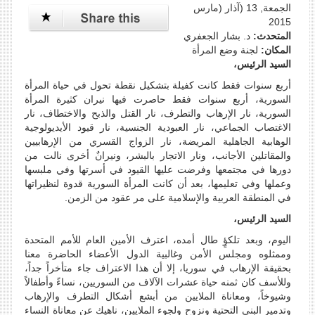
الجمعة, 13 (آذار (مارس
2015
المتحدث:
د. بشار الجعفري
المكان:
لجنة وضع المرأة
السيد الرئيس،
أربع سنوات فقط كانت كفيلة بتشكيل نقطة تحول في حياة المرأة
السورية، أربع سنوات فقط حاصرت فيها نيران كثيرة المرأة
السورية، نار الإرهاب والتطرف، نار القتل والذبح والاختطاف، نار
الاغتصاب الجماعي، نار العبودية الجنسية، نار قيود الأيديولوجية
الوهابية الجاهلية المريضة، نار الزواج القسري من الإرهابيين
والمقاتلين الأجانب، ونار الاتجار بالبشر، ونيرانٌ أخرى نالت من
دورها في مجتمعها وفرضت عليها القيود في أسرتها وفي ملبسها
وعملها وفي تعليمها، بعد أن كانت المرأة السورية قدوة لنظيراتها
في المنطقة العربية والإسلامية على مر عقود من الزمن.
السيد الرئيس،
اليوم، وبعد تلكؤٍ طال أمده، اعترف الأمين العام للأمم المتحدة
وممثلوه ومجلس الأمن وغالبية الدول الأعضاء الحاضرة معنا
بحقيقة الإرهاب في سوريا، إلا أن هذا الاعتراف جاء متأخراً جداً،
وللأسف كان ثمنه حياة عشرات الآلاف من السوريين، نساءً وأطفالاً
وشيوخاً، ومعاناة الملايين من أبشع أشكال التطرف والإرهاب
وتدمير البنى التحتية ونزوح ولجوء الملايين، ناهيك عن معاناة النساء