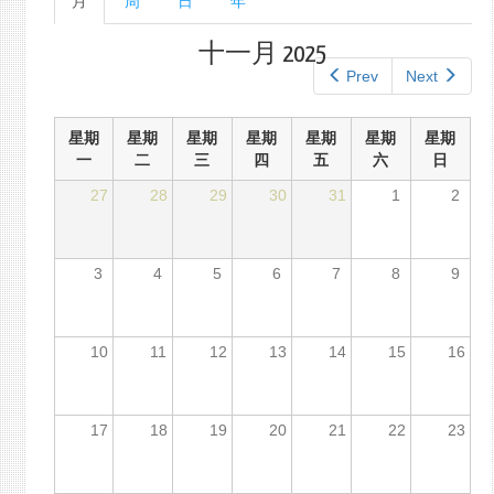
月
（活
周
日
年
单
动
标
标
十一月 2025
签
签）
Prev
Next
星期
星期
星期
星期
星期
星期
星期
一
二
三
四
五
六
日
27
28
29
30
31
1
2
3
4
5
6
7
8
9
10
11
12
13
14
15
16
17
18
19
20
21
22
23