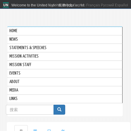
Welcome to the United Nations. It's your world.
العربية
简体中文
English
Français
Русский
Español
HOME
NEWS
STATEMENTS & SPEECHES
MISSION ACTIVITIES
MISSION STAFF
EVENTS
ABOUT
MEDIA
LINKS
搜
索
表
主