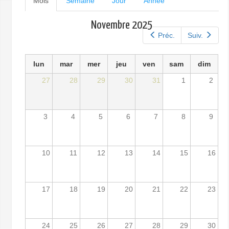
Mois
(onglet
Semaine
Jour
Année
actif)
principaux
Novembre 2025
Préc.
Suiv.
lun
mar
mer
jeu
ven
sam
dim
27
28
29
30
31
1
2
3
4
5
6
7
8
9
10
11
12
13
14
15
16
17
18
19
20
21
22
23
24
25
26
27
28
29
30