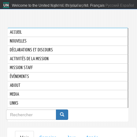
Welcome to the United Nations. It's your world.
العربية
简体中文
English
Français
Русский
Español
ACCUEIL
NOUVELLES
DÉCLARATIONS ET DISCOURS
ACTIVITÉS DE LA MISSION
MISSION STAFF
ÉVÉNEMENTS
ABOUT
MEDIA
LINKS
Formulaire
de
recherche
Onglets