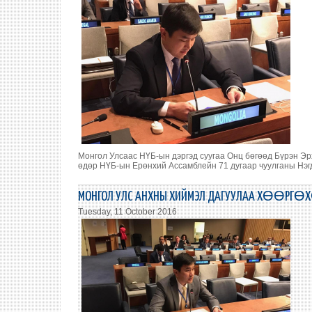
Монгол Улсаас НҮБ-ын дэргэд суугаа Онц бөгөөд Бүрэн Эр
өдөр НҮБ-ын Ерөнхий Ассамблейн 71 дугаар чуулганы Нэг
МОНГОЛ УЛС АНХНЫ ХИЙМЭЛ ДАГУУЛАА ХӨӨРГ
Tuesday, 11 October 2016