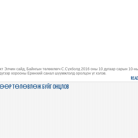
хт Элчин сайд, Байнгын төлөөлөгч С.Сүхболд 2016 оны 10 дугаар сарын 10-н
дүгээр хорооны Ерөнхий санал шүүмжлэлд оролцон үг хэлэв.
REA
ӨХӨӨР ТӨЛӨВЛӨЖ БУЙГ ОНЦЛОВ