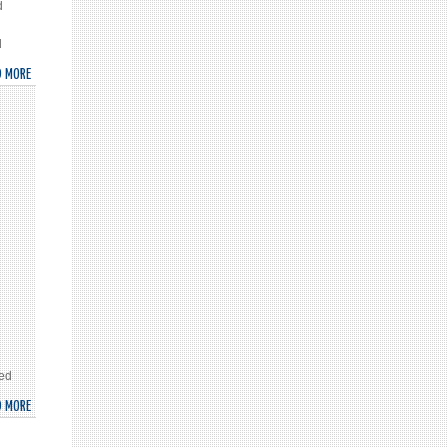
d
d
D MORE
ABOUT
UNICEF
TO
EARMARK
USD
26.8
MILLION
FOR
MONGOLIAN
CHILDREN
ted
D MORE
ABOUT
MONGOLIA
MADE