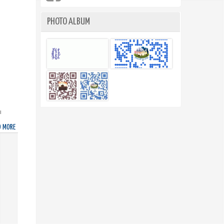
PHOTO ALBUM
ы
D MORE
ABOUT
НҮБ-
ЫН
ЕРӨНХИЙ
АССАМБЛЕЙН
71
ДҮГЭЭР
ЧУУЛГАНЫ
НЭГДҮГЭЭР
ХОРООНЫ