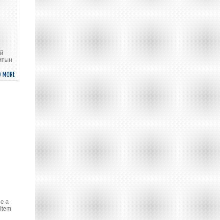
ЕРӨНХИЙ
САНАЛ
ШҮҮМЖЛЭЛД
ҮГ
ХЭЛЭВ
ий
мтын
D MORE
ABOUT
МОНГОЛ
УЛС
АНХНЫ
ХИЙМЭЛ
ДАГУУЛАА
ХӨӨРГӨХӨӨР
ТӨЛӨВЛӨЖ
БУЙГ
ОНЦЛОВ
de a
 Item