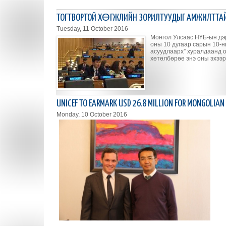
ТОГТВОРТОЙ ХӨГЖЛИЙН ЗОРИЛТУУДЫГ АМЖИЛТТАЙ
Tuesday, 11 October 2016
Монгол Улсаас НҮБ-ын дэр
оны 10 дугаар сарын 10-н
асуудлаарх” хуралдаанд о
хөтөлбөрөө энэ оны эхээр
UNICEF TO EARMARK USD 26.8 MILLION FOR MONGOLIAN
Monday, 10 October 2016