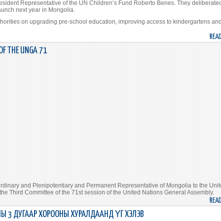
Resident Representative of the UN Children’s Fund Roberto Benes. They deliberate
unch next year in Mongolia.
horities on upgrading pre-school education, improving access to kindergartens an
REA
OF THE UNGA 71
dinary and Plenipotentiary and Permanent Representative of Mongolia to the Uni
the Third Committee of the 71st session of the United Nations General Assembly.
REA
Ы 3 ДУГААР ХОРООНЫ ХУРАЛДААНД ҮГ ХЭЛЭВ