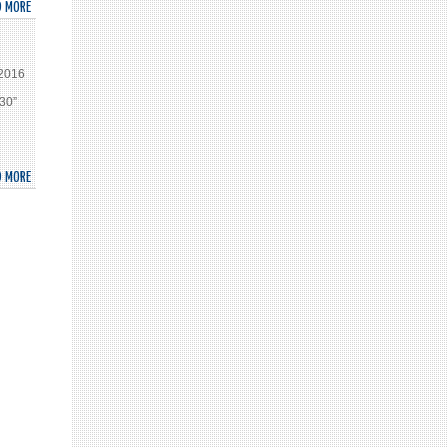
D MORE
ABOUT
FOLLOW-
UP
AND
 2016
REVIEW
30”
OF
THE
2030
AGENDA
D MORE
ABOUT
FOR
ТОГТВОРТОЙ
SUSTAINABLE
ХӨГЖЛИЙН
DEVELOPMENT
ЗОРИЛТУУДЫГ
IS
АМЖИЛТТАЙ
CRITICAL
ХЭРЭГЖҮҮЛЭХЭД
ҮР
ДҮНГИЙН
ХЯНАЛТЫН
МЕХАНИЗМ
ЧУХАЛ