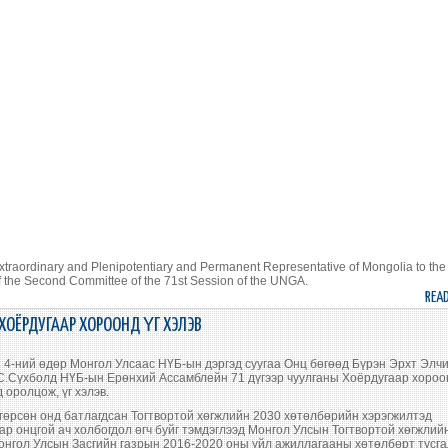
traordinary and Plenipotentiary and Permanent Representative of Mongolia to the
f the Second Committee of the 71st Session of the UNGA.
REA
 ХОЁРДУГААР ХОРООНД ҮГ ХЭЛЭВ
 4-ний өдөр Монгол Улсаас НҮБ-ын дэргэд суугаа Онц бөгөөд Бүрэн Эрхт Элч
 С.Сүхболд НҮБ-ын Ерөнхий Ассамблейн 71 дүгээр чуулганы Хоёрдугаар хоро
оролцож, үг хэлэв.
нгөрсөн онд батлагдсан Тогтвортой хөгжлийн 2030 хөтөлбөрийн хэрэгжилтэд
ар онцгой ач холбогдол өгч буйг тэмдэглээд Монгол Улсын Тогтвортой хөгжлий
онгол Улсын Засгийн газрын 2016-2020 оны үйл ажиллагааны хөтөлбөрт тусг