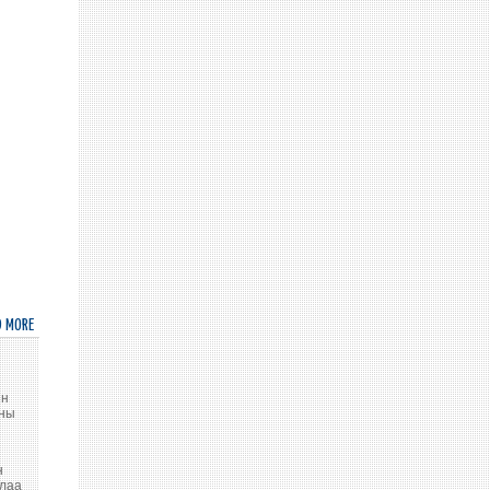
ТӨЛӨӨЛӨГЧ
РОБЕРТО
БЭНЕСИЙГ
ХҮЛЭЭН
АВЧ
УУЛЗЛАА
D MORE
ABOUT
AMBASSADOR
S.SUKHBOLD
DELIVERS
ин
STATEMENT
оны
AT
THE
н
GENERAL
алаа