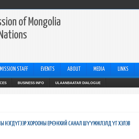
sion of Mongolia
 Nations
MISSION STAFF
EVENTS
ABOUT
MEDIA
LINKS
CES
BUSINESS INFO
ULAANBAATAR DIALOGUE
НЫ НЭГДҮГЭЭР ХОРООНЫ ЕРӨНХИЙ САНАЛ ШҮҮМЖЛЭЛД ҮГ ХЭЛЭВ