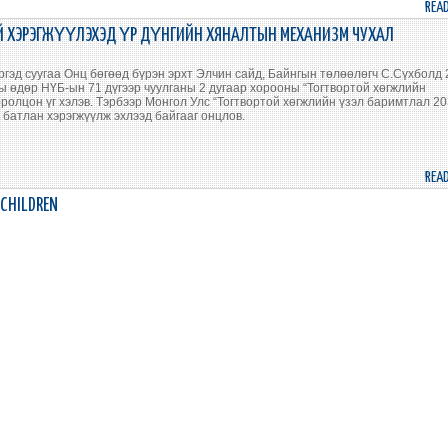
REA
 ХЭРЭГЖҮҮЛЭХЭД ҮР ДҮНГИЙН ХЯНАЛТЫН МЕХАНИЗМ ЧУХАЛ
гэд суугаа Онц бөгөөд бүрэн эрхт Элчин сайд, Байнгын төлөөлөгч С.Сүхболд
ы өдөр НҮБ-ын 71 дүгээр чуулганы 2 дугаар хорооны “Тогтвортой хөгжлийн
ролцон үг хэлэв. Тэрбээр Монгол Улс “Тогтвортой хөгжлийн үзэл баримтлал 20
 батлан хэрэгжүүлж эхлээд байгааг онцлов.
REA
 CHILDREN