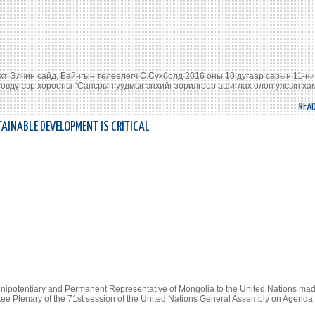
хт Элчин сайд, Байнгын төлөөлөгч С.Сүхболд 2016 оны 10 дугаар сарын 11-н
өвдүгээр хорооны “Сансрын уудмыг энхийг зорилгоор ашиглах олон улсын ха
REA
AINABLE DEVELOPMENT IS CRITICAL
nipotentiary and Permanent Representative of Mongolia to the United Nations ma
ee Plenary of the 71st session of the United Nations General Assembly on Agenda