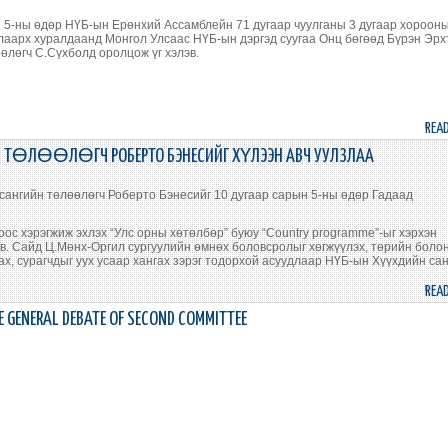
 5-ны өдөр НҮБ-ын Ерөнхий Ассамблейн 71 дугаар чуулганы 3 дугаар хороон
лаарх хуралдаанд Монгол Улсаас НҮБ-ын дэргэд суугаа Онц бөгөөд Бүрэн Эрх
өлөгч С.Сүхболд оролцож үг хэлэв.
REA
 ТӨЛӨӨЛӨГЧ РОБЕРТО БЭНЕСИЙГ ХҮЛЭЭН АВЧ УУЛЗЛАА
ангийн төлөөлөгч Роберто Бэнесийг 10 дугаар сарын 5-ны өдөр Гадаад
ос хэрэгжиж эхлэх “Улс орны хөтөлбөр” буюу “Country programme”-ыг хэрхэн
в. Сайд Ц.Мөнх-Оргил сургуулийн өмнөх боловсролыг хөгжүүлэх, төрийн боло
ах, сурагчдыг уух усаар хангах зэрэг тодорхой асуудлаар НҮБ-ын Хүүхдийн сан
REA
 GENERAL DEBATE OF SECOND COMMITTEE