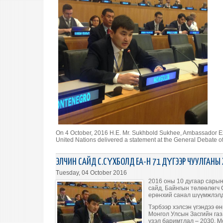
On 4 October, 2016 H.E. Mr. Sukhbold Sukhee, Ambassador Ex
United Nations delivered a statement at the General Debate o
ЭЛЧИН САЙД С.СҮХБОЛД ЕА-Н 71 ДҮГЭЭР ЧУУЛГАНЫ
Tuesday, 04 October 2016
2016 оны 10 дугаар сарын
сайд, Байнгын төлөөлөгч
ерөнхий санал шүүмжлэлд 
Тэрбээр хэлсэн үгэндээ ө
Монгол Улсын Засгийн газ
үзэл баримтлал – 2030, М