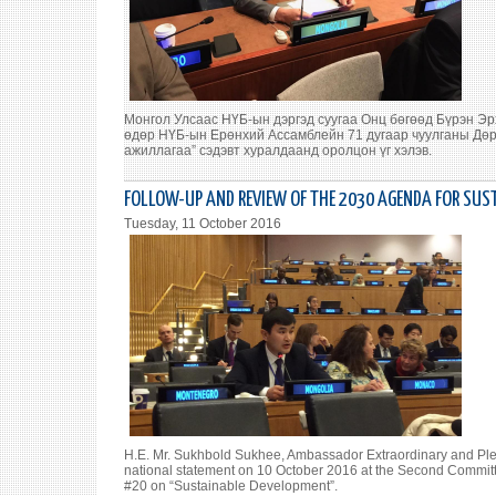
Монгол Улсаас НҮБ-ын дэргэд суугаа Онц бөгөөд Бүрэн Эр
өдөр НҮБ-ын Ерөнхий Ассамблейн 71 дугаар чуулганы Дөр
ажиллагаа” сэдэвт хуралдаанд оролцон үг хэлэв.
FOLLOW-UP AND REVIEW OF THE 2030 AGENDA FOR SUST
Tuesday, 11 October 2016
H.E. Mr. Sukhbold Sukhee, Ambassador Extraordinary and Ple
national statement on 10 October 2016 at the Second Committ
#20 on “Sustainable Development”.