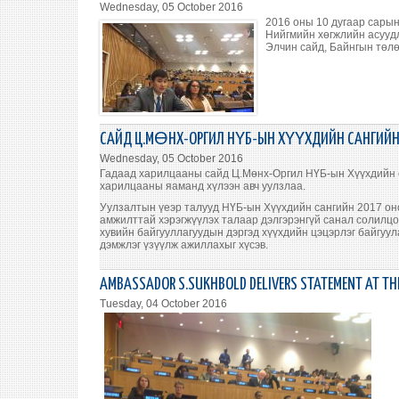
Wednesday, 05 October 2016
2016 оны 10 дугаар сарын
Нийгмийн хөгжлийн асууд
Элчин сайд, Байнгын төлө
САЙД Ц.МӨНХ-ОРГИЛ НҮБ-ЫН ХҮҮХДИЙН САНГИЙН
Wednesday, 05 October 2016
Гадаад харилцааны сайд Ц.Мөнх-Оргил НҮБ-ын Хүүхдийн с
харилцааны яаманд хүлээн авч уулзлаа.
Уулзалтын үеэр талууд НҮБ-ын Хүүхдийн сангийн 2017 оно
амжилттай хэрэгжүүлэх талаар дэлгэрэнгүй санал солилцо
хувийн байгууллагуудын дэргэд хүүхдийн цэцэрлэг байгуул
дэмжлэг үзүүлж ажиллахыг хүсэв.
AMBASSADOR S.SUKHBOLD DELIVERS STATEMENT AT THE
Tuesday, 04 October 2016