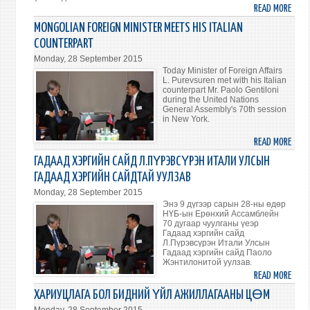
READ MORE
ABO
НҮБ-
MONGOLIAN FOREIGN MINISTER MEETS HIS ITALIAN
ЫН
COUNTERPART
КОНВ
Monday, 28 September 2015
СОЁР
Today Minister of Foreign Affairs
БАТА
L. Purevsuren met with his Italian
counterpart Mr. Paolo Gentiloni
ТУХ
during the United Nations
БАТ
General Assembly's 70th session
in New York.
ЖУУ
БИЧГ
READ MORE
ABO
ГАРД
MONG
ГАДААД ХЭРГИЙН САЙД Л.ПҮРЭВСҮРЭН ИТАЛИ УЛСЫН
FORE
ГАДААД ХЭРГИЙН САЙДТАЙ УУЛЗАВ
MINI
Monday, 28 September 2015
MEET
Энэ 9 дүгээр сарын 28-ны өдөр
HIS
НҮБ-ын Ерөнхий Ассамблейн
70 дугаар чуулганы үеэр
ITAL
Гадаад хэргийн сайд
COUN
Л.Пүрэвсүрэн Итали Улсын
Гадаад хэргийн сайд Паоло
Жэнтилонитой уулзав.
READ MORE
ABO
ГАД
ХАРИУЦЛАГА БОЛ БИДНИЙ ҮЙЛ АЖИЛЛАГААНЫ ЦӨМ
ХЭРГ