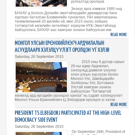
уулзалтад оролцов.
GEND
EQUA
Энэхүү арга хэмжээг 1995 онд
БНХАУ-д болсон Дэлхийн эмэгтэйчүүдийн дөрөвдүгээр бага
AND
хурлаас баталсан Бээжингийн тунхаглал, Үйл ажиллагааны
WOME
төлөвлөгөөний 20 жилийн ой, мөн 2015 оноос хойших
тогтвортой хөгжлийн хөтөлбөрт зориулж НҮБ-Эмэгтэйчүүд
EMPO
байгууллага, БНХАУ-аас хамтран зохион байгуулсан юм.
READ MORE
ABO
МОНГ
МОНГОЛ УЛСЫН ЕРӨНХИЙЛӨГЧ АРДЧИЛАЛЫН
УЛС
АСУУДЛААРХ ХЭЛЭЛЦҮҮЛЭГТ ОРОЛЦОН ҮГ ХЭЛЭВ
ЕРӨ
Saturday, 26 September 2015
Ц.ЭЛ
2015 оны 9 дүгээр сарын
ЭМЭ
26-ны өдөр Ардчилал,
сонгуульд дэмжлэг үзүүлэх
АСУУ
олон улсын хүрээлэн болон
ДЭЛ
Монгол Улс, Швейцарийн
Холбооны Улс, Ботсвана
УДИ
Улстай хамтран зохион
УУЛ
байгуулсан "Тогтвортой
ОРО
хөгжилд ард иргэдийн оролцоог хангах" нь сэдэвт хэлэлцүүлэгт
Монгол Улсын Ерөнхийлөгч Ц.Элбэгдорж оролцон үг хэлэв.
READ MORE
ABO
МОНГ
PRESIDENT TS.ELBEGDORJ PARTICIPATED AT THE HIGH-LEVEL
УЛС
DEMOCRACY SIDE EVENT
ЕРӨ
Saturday, 26 September 2015
АРД
On September 26th, President of
АСУУ