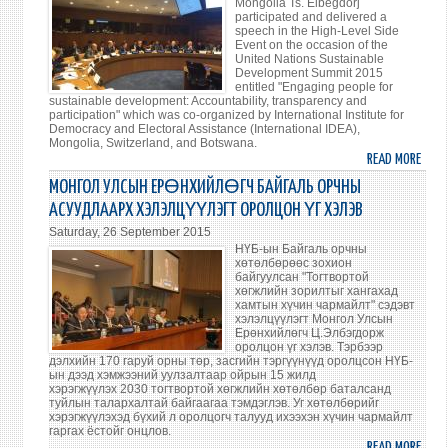
Mongolia Ts. Elbegdorj
participated and delivered a
ХЭЛ
speech in the High-Level Side
ОРО
Event on the occasion of the
United Nations Sustainable
ҮГ
Development Summit 2015
ХЭЛЭ
entitled "Engaging people for
sustainable development: Accountability, transparency and
participation" which was co-organized by International Institute for
Democracy and Electoral Assistance (International IDEA),
Mongolia, Switzerland, and Botswana.
READ MORE
ABO
PRES
МОНГОЛ УЛСЫН ЕРӨНХИЙЛӨГЧ БАЙГАЛЬ ОРЧНЫ
TS.E
АСУУДЛААРХ ХЭЛЭЛЦҮҮЛЭГТ ОРОЛЦОН ҮГ ХЭЛЭВ
PART
Saturday, 26 September 2015
AT
НҮБ-ын Байгаль орчны
THE
хөтөлбөрөөс зохион
байгуулсан "Тогтвортой
HIGH
хөгжлийн зорилтыг хангахад
LEVEL
хамтын хүчин чармайлт" сэдэвт
хэлэлцүүлэгт Монгол Улсын
DEMO
Ерөнхийлөгч Ц.Элбэгдорж
SIDE
оролцон үг хэлэв. Тэрбээр
EVEN
дэлхийн 170 гаруй орны төр, засгийн тэргүүнүүд оролцсон НҮБ-
ын дээд хэмжээний уулзалтаар ойрын 15 жилд
хэрэгжүүлэх 2030 тогтвортой хөгжлийн хөтөлбөр баталсанд
туйлын талархалтай байгаагаа тэмдэглэв. Уг хөтөлбөрийг
хэрэгжүүлэхэд бүхий л оролцогч талууд ихээхэн хүчин чармайлт
гаргах ёстойг онцлов.
READ MORE
ABO