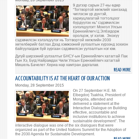
Monday, 28 September 2015
САЙ
9 дүгээр сарын 27-ны өдөр
Л.ПҮ
“Тогтвортой хөгжлийг хангахад
чиглэсэн үр дүнтэй,
ИТА
хариуцлагатай тогтолцоог
УЛС
бүрдүүлэх нь” сэдэвчилсэн
хэлэлцүүлэгт Монгол Улсын
ГАД
Ерөнхийлөгч Ц.Элбэгдорж
ХЭРГ
оролцож, үг хэлэв. Энэхүү
сэдэвчилсэн хэлэлцүүлэг нь Тогтвортой хөгжлийн 2030
САЙ
хөтөлбөрийг батлах Дээд хэмжээний уулзалтын хүрээнд зохион
УУЛЗ
байгуулагдаж буй зургаан сэдэвчилсэн уулзалтын нэг юм.
Дугуй ширээний уулзалтыг БНСУ-ын Ерөнхийлөгч хатагтай Пак
Гын Хэ, Бүгд Найрамдах Чили Улсын Ерөнхийлөгч хатагтай
Мишель Бачелет Хериа нар хамтран даргалав.
READ MORE
ABO
ХАРИ
ACCOUNTABILITY IS AT THE HEART OF OUR ACTION
БОЛ
Monday, 28 September 2015
БИД
On 27 September H.E. Mr.
ҮЙЛ
Elbegdorj Tsakhia, President of
Mongolia, attended and
АЖИ
delivered a statement at the
ЦӨ
Interactive Dialogue on Building
effective, accountable and
inclusive institutions to achieve
sustainable development”. The
interactive dialogue was one of the six dialogues that were
organized as part of the United Nations Summit for the Adoption of
the 2030 Agenda for Sustainable Development.