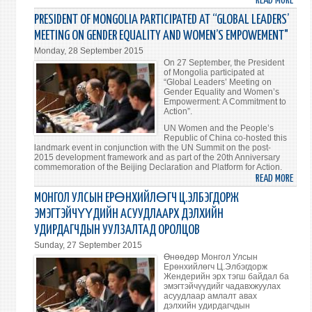
READ MORE
ABO
ACCO
PRESIDENT OF MONGOLIA PARTICIPATED AT “GLOBAL LEADERS’
IS
MEETING ON GENDER EQUALITY AND WOMEN’S EMPOWEMENT"
AT
Monday, 28 September 2015
THE
On 27 September, the President
HEAR
of Mongolia participated at
“Global Leaders’ Meeting on
OF
Gender Equality and Women’s
OUR
Empowerment: A Commitment to
Action”.
ACTI
UN Women and the People’s
Republic of China co-hosted this
landmark event in conjunction with the UN Summit on the post-
2015 development framework and as part of the 20th Anniversary
commemoration of the Beijing Declaration and Platform for Action.
READ MORE
ABO
PRES
МОНГОЛ УЛСЫН ЕРӨНХИЙЛӨГЧ Ц.ЭЛБЭГДОРЖ
OF
ЭМЭГТЭЙЧҮҮДИЙН АСУУДЛААРХ ДЭЛХИЙН
MONG
УДИРДАГЧДЫН УУЛЗАЛТАД ОРОЛЦОВ
PART
Sunday, 27 September 2015
AT
Өнөөдөр Монгол Улсын
“GLO
Ерөнхийлөгч Ц.Элбэгдорж
LEAD
Жендерийн эрх тэгш байдал ба
эмэгтэйчүүдийг чадавхжуулах
MEET
асуудлаар амлалт авах
ON
дэлхийн удирдагчдын