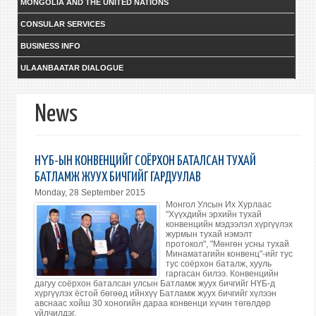
MONGOLIA AND THE UNITED NATIONS
CONSULAR SERVICES
BUSINESS INFO
ULAANBAATAR DIALOGUE
News
НҮБ-ЫН КОНВЕНЦИЙГ СОЁРХОН БАТАЛСАН ТУХАЙ
БАТЛАМЖ ЖУУХ БИЧГИЙГ ГАРДУУЛАВ
Monday, 28 September 2015
Монгол Улсын Их Хурлаас
"Хүүхдийн эрхийн тухай
конвенцийн мэдээлэл хүргүүлэх
журмын тухай нэмэлт
протокол", "Мөнгөн усны тухай
Минаматагийн конвенц"-ийг тус
тус соёрхон баталж, хууль
гаргасан билээ. Конвенцийн
дагуу соёрхон баталсан улсын Батламж жуух бичгийг НҮБ-д
хүргүүлэх ёстой бөгөөд ийнхүү Батламж жуух бичгийг хүлээн
авснаас хойш 30 хоногийн дараа конвенци хүчин төгөлдөр
үйлчилдэг.