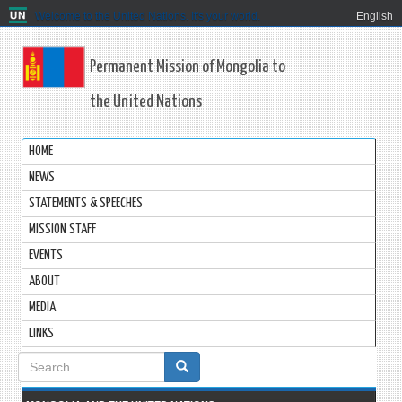
Welcome to the United Nations. It's your world.
English
Permanent Mission of Mongolia to
the United Nations
HOME
NEWS
STATEMENTS & SPEECHES
MISSION STAFF
EVENTS
ABOUT
MEDIA
LINKS
Search
form