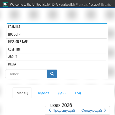
Welcome to the United Nations. It's your world.
العربية
简体中文
English
Français
Русский
Español
ГЛАВНАЯ
HОВОСТИ
MISSION STAFF
СОБЫТИЯ
ABOUT
MEDIA
Форма
поиска
Главные
Месяц
(активная
Неделя
День
Год
вкладка)
вкладки
июля 2026
Предыдущий
Следующий