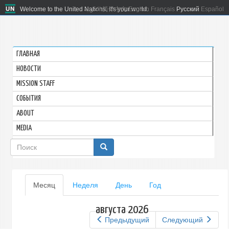
Welcome to the United Nations. It's your world.
العربية
简体中文
English
Français
Русский
Español
ГЛАВНАЯ
HОВОСТИ
MISSION STAFF
СОБЫТИЯ
ABOUT
MEDIA
Форма
поиска
Главные
Месяц
(активная
Неделя
День
Год
вкладка)
вкладки
августа 2026
Предыдущий
Следующий