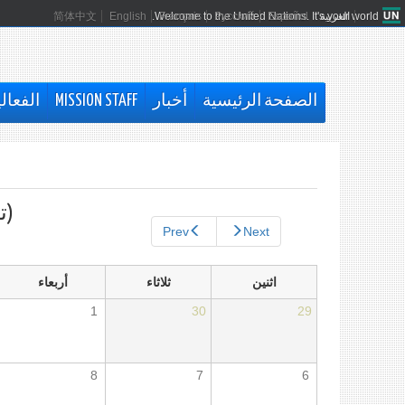
العربية
Español
Русский
Français
Welcome to the United Nations. It's your world.
English
简体中文
الصفحة الرئيسية
أخبار
MISSION STAFF
الفعال
التبويبات
الأساسية
(تم
Prev
Next
اثنين
ثلاثاء
أربعاء
1
30
29
8
7
6