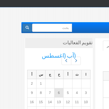
استمارة
البحث
تقويم الفعاليات
ر
(علامة
التبويب
(آب (اغسطس
النشطة)
Prev
Next
ا
ث
أ
خ
ج
س
أ
2
1
9
8
7
6
5
4
3
16
15
14
13
12
11
10