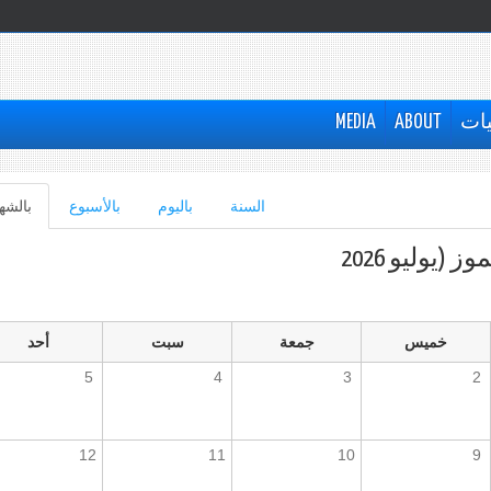
يات
ABOUT
MEDIA
السنة
باليوم
بالأسبوع
بالشه
وز (يوليو 2026
خميس
جمعة
سبت
أحد
5
4
3
2
12
11
10
9