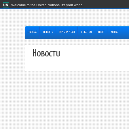
Welcome to the United Nations. It's your world.
ГЛАВНАЯ
HОВОСТИ
MISSION STAFF
СОБЫТИЯ
ABOUT
MEDIA
Hовости