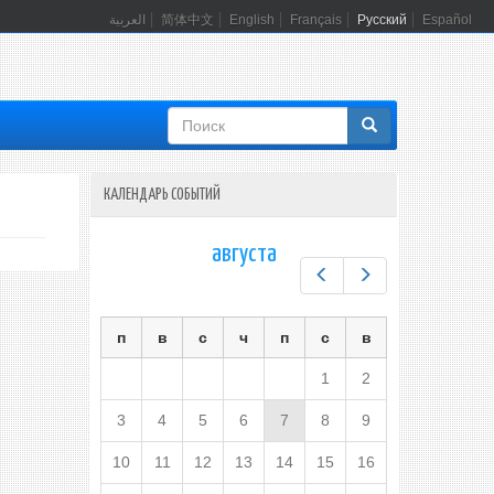
العربية
简体中文
English
Français
Русский
Español
Форма
поиска
КАЛЕНДАРЬ СОБЫТИЙ
августа
Предыдущий
Следующий
п
в
с
ч
п
с
в
1
2
3
4
5
6
7
8
9
10
11
12
13
14
15
16