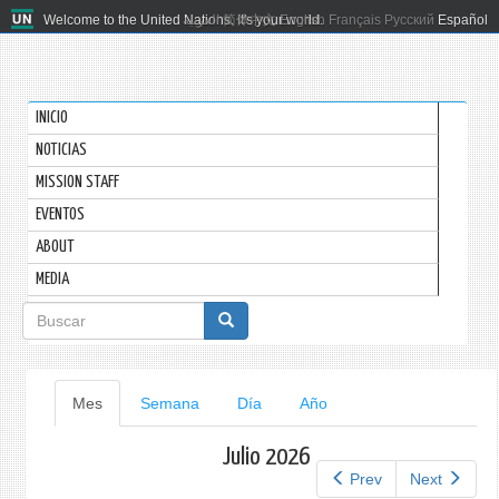
Welcome to the United Nations. It's your world.
العربية
简体中文
English
Français
Русский
Español
INICIO
NOTICIAS
MISSION STAFF
EVENTOS
ABOUT
MEDIA
Formulario
de
búsqueda
Solapas
Mes
(solapa
Semana
Día
Año
activa)
principales
Julio 2026
Prev
Next