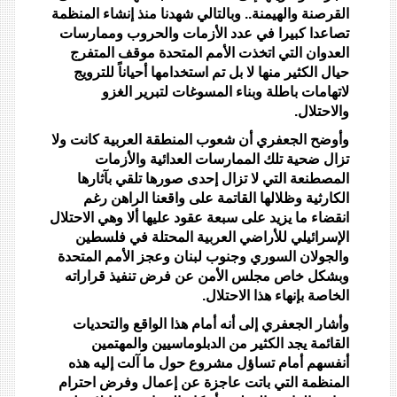
القرصنة والهيمنة.. وبالتالي شهدنا منذ إنشاء المنظمة
تصاعدا كبيرا في عدد الأزمات والحروب وممارسات
العدوان التي اتخذت الأمم المتحدة موقف المتفرج
حيال الكثير منها لا بل تم استخدامها أحياناً للترويج
لاتهامات باطلة وبناء المسوغات لتبرير الغزو
والاحتلال.
وأوضح الجعفري أن شعوب المنطقة العربية كانت ولا
تزال ضحية تلك الممارسات العدائية والأزمات
المصطنعة التي لا تزال إحدى صورها تلقي بآثارها
الكارثية وظلالها القاتمة على واقعنا الراهن رغم
انقضاء ما يزيد على سبعة عقود عليها ألا وهي الاحتلال
الإسرائيلي للأراضي العربية المحتلة في فلسطين
والجولان السوري وجنوب لبنان وعجز الأمم المتحدة
وبشكل خاص مجلس الأمن عن فرض تنفيذ قراراته
الخاصة بإنهاء هذا الاحتلال.
وأشار الجعفري إلى أنه أمام هذا الواقع والتحديات
القائمة يجد الكثير من الدبلوماسيين والمهتمين
أنفسهم أمام تساؤل مشروع حول ما آلت إليه هذه
المنظمة التي باتت عاجزة عن إعمال وفرض احترام