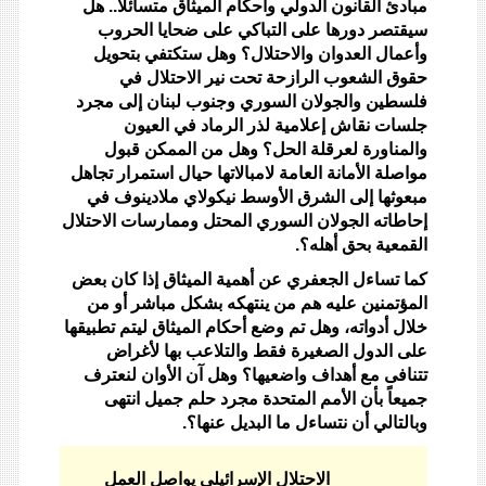
مبادئ القانون الدولي وأحكام الميثاق متسائلا.. هل
سيقتصر دورها على التباكي على ضحايا الحروب
وأعمال العدوان والاحتلال؟ وهل ستكتفي بتحويل
حقوق الشعوب الرازحة تحت نير الاحتلال في
فلسطين والجولان السوري وجنوب لبنان إلى مجرد
جلسات نقاش إعلامية لذر الرماد في العيون
والمناورة لعرقلة الحل؟ وهل من الممكن قبول
مواصلة الأمانة العامة لامبالاتها حيال استمرار تجاهل
مبعوثها إلى الشرق الأوسط نيكولاي ملادينوف في
إحاطاته الجولان السوري المحتل وممارسات الاحتلال
القمعية بحق أهله؟.
كما تساءل الجعفري عن أهمية الميثاق إذا كان بعض
المؤتمنين عليه هم من ينتهكه بشكل مباشر أو من
خلال أدواته، وهل تم وضع أحكام الميثاق ليتم تطبيقها
على الدول الصغيرة فقط والتلاعب بها لأغراض
تتنافى مع أهداف واضعيها؟ وهل آن الأوان لنعترف
جميعاً بأن الأمم المتحدة مجرد حلم جميل انتهى
وبالتالي أن نتساءل ما البديل عنها؟.
الاحتلال الإسرائيلي يواصل العمل