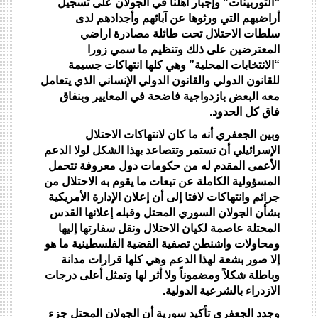
“التوربينات” وإجبار أهلنا في الجولان على تسجيل
أراضيهم التي ورثوها عن آبائهم وأجدادهم لدى
سلطات الاحتلال تحت طائلة مصادرة اراضي
المعترضين على ذلك وتنظيم ما سمي زورا
“الانتخابات المحلية” وهي كلها انتهاكات جسيمة
للقانون الدولي والقانون الدولي الإنساني الذي يتعامل
معه البعض بازدواجية فاضحة في المعايير وبنفاق
فاق كل الحدود.
وبين الجعفري أنه ما كان لانتهاكات الاحتلال
الإسرائيلي أن تستمر وتتصاعد بهذا الشكل لولا الدعم
الأعمى المقدم له من حكومات دول معروفة تتحمل
المسؤولية الكاملة عن تبعات ما يقوم به الاحتلال من
جرائم وانتهاكات لافتا إلى أن إعلان الإدارة الأمريكية
بشأن الجولان السوري المحتل وقبله إعلانها القدس
المحتلة عاصمة لكيان الاحتلال ونقل سفارتها إليها
ومحاولات واشنطن تصفية القضية الفلسطينية ما هو
إلا صور بشعة لهذا الدعم وهي كلها قرارات مدانة
وباطلة شكلاً ومضموناً ولا أثر لها وتمثل أعلى درجات
الازدراء بالشرعية الدولية.
وجدد الجعفري تأكيد سورية أن الجولان المحتل جزء