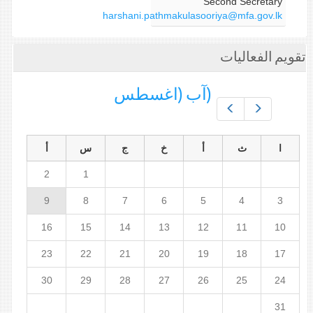
Second Secretary
harshani.pathmakulasooriya@mfa.gov.lk
تقويم الفعاليات
(آب (اغسطس
Prev
Next
ا
ث
أ
خ
ج
س
أ
2
1
9
8
7
6
5
4
3
16
15
14
13
12
11
10
23
22
21
20
19
18
17
30
29
28
27
26
25
24
31