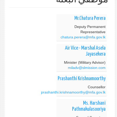
Mr.Chatura Perera
Deputy Permanent
Representative
chatura.perera@mfa.gov.lk
Air Vice - Marshal Asela
Jayasekera
Minister (Military Advisor)
miladv@slmission.com
Prashanthi Krishnamoorthy
Counsellor
prashanthi.krishnamoorthy@mfa.gov.lk
Ms. Harshani
Pathmakulasooriya