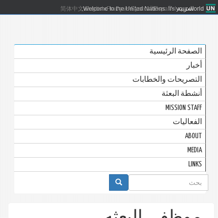
العربية
Español
Русский
Français
English
Welcome to the United Nations. It's your world.
简体中文
الصفحة الرئيسية
أخبار
التصريحات والخطابات
أنشطة البعثة
MISSION STAFF
الفعاليات
ABOUT
MEDIA
LINKS
استمارة
البحث
موظفي البعثه