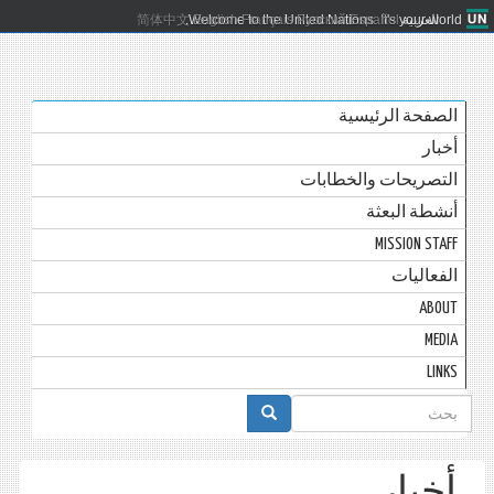
العربية
Español
Русский
Français
English
Welcome to the United Nations. It's your world.
简体中文
الصفحة الرئيسية
أخبار
التصريحات والخطابات
أنشطة البعثة
MISSION STAFF
الفعاليات
ABOUT
MEDIA
LINKS
استمارة
البحث
أخبار