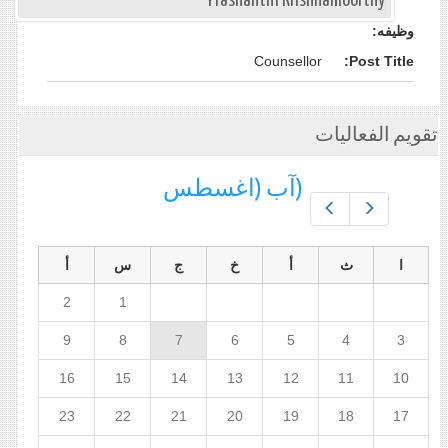
Prashanthi Krishnamoorthy
وظيفه:
Counsellor
Post Title:
تقويم الفعاليات
(آب (اغسطس
Prev
Next
ا
ث
أ
خ
ج
س
أ
2
1
9
8
7
6
5
4
3
16
15
14
13
12
11
10
23
22
21
20
19
18
17