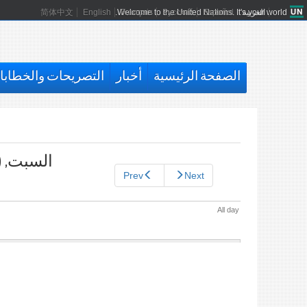
العربية
Español
Русский
Français
Welcome to the United Nations. It's your world.
English
简体中文
الصفحة الرئيسية
أخبار
التصريحات والخطاب
التبويبات
الأساسية
السبت, (آ
Prev
Next
All day