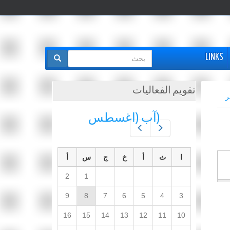
استمارة
LINKS
البحث
تقويم الفعاليات
ر
(آب (اغسطس
Prev
Next
ا
ث
أ
خ
ج
س
أ
2
1
9
8
7
6
5
4
3
16
15
14
13
12
11
10