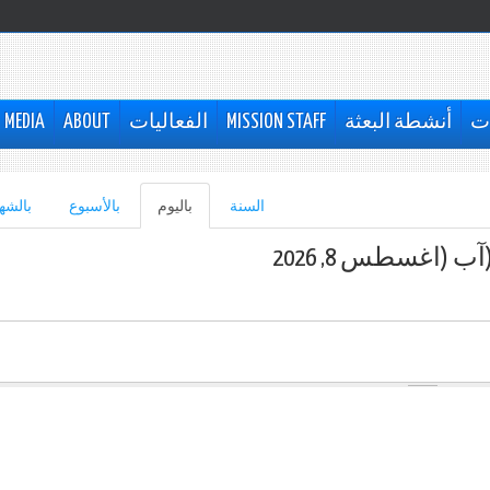
ات
أنشطة البعثة
MISSION STAFF
الفعاليات
ABOUT
MEDIA
السنة
باليوم
(علامة
بالأسبوع
بالشه
التبويب
النشطة)
ب (اغسطس 8, 2026