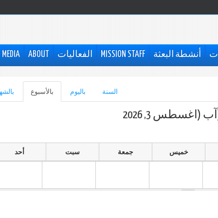
ات
أنشطة البعثة
MISSION STAFF
الفعاليات
ABOUT
MEDIA
السنة
باليوم
بالأسبوع
(علامة
بالشه
التبويب
النشطة)
خميس
جمعة
سبت
أحد