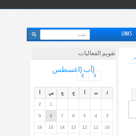
استمارة
LINKS
البحث
تقويم الفعاليات
ر
(آب (اغسطس
Prev
Next
ا
ث
أ
خ
ج
س
أ
2
1
9
8
7
6
5
4
3
16
15
14
13
12
11
10