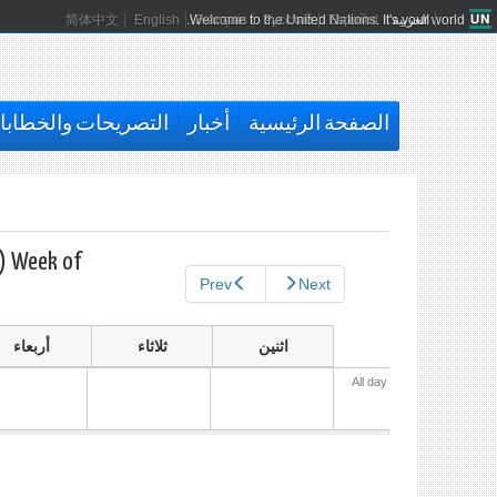
العربية
Español
Русский
Français
Welcome to the United Nations. It's your world.
English
简体中文
الصفحة الرئيسية
أخبار
التصريحات والخطاب
التبويبات
الأساسية
Week of (آب (اغسطس 3, 2026
Prev
Next
اثنين
ثلاثاء
أربعاء
All day