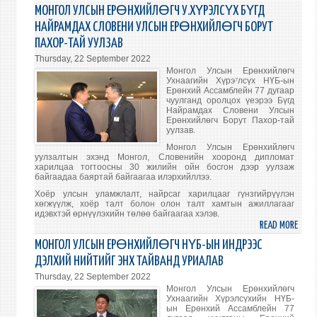
МОНГ
УСТГ
МОНГОЛ УЛСЫН ЕРӨНХИЙЛӨГЧ У.ХҮРЭЛСҮХ БҮГД
УЛС
ОЛО
НАЙРАМДАХ СЛОВЕНИ УЛСЫН ЕРӨНХИЙЛӨГЧ БОРУТ
ЕРӨ
УЛС
ПАХОР-ТАЙ УУЛЗАВ
У.ХҮ
ӨДР
Thursday, 22 September 2022
НҮБ-
ТЭМ
Монгол Улсын Ерөнхийлөгч
ЫН
ӨН
Ухнаагийн Хүрэ⁷лсүх НҮБ-ын
ЕРӨ
Ерөнхий Ассамблейн 77 дугаар
ТҮВ
чуулганд оролцох үеэрээ Бүгд
АССА
УУЛ
Найрамдах Словени Улсын
77
Ерөнхийлөгч Борут Пахор-тай
ОРО
уулзав.
ДУГА
ЧУУЛ
Монгол Улсын Ерөнхийлөгч
уулзалтын эхэнд Монгол, Словенийн хооронд дипломат
ЕРӨ
харилцаа тогтоосны 30 жилийн ойн босгон дээр уулзаж
САН
байгаадаа баяртай байгаагаа илэрхийллээ.
ШҮҮ
Хоёр улсын уламжлалт, найрсаг харилцааг гүнзгийрүүлэн
ҮГ
хөгжүүлж, хоёр талт болон олон талт хамтын ажиллагааг
идэвхтэй өрнүүлэхийн төлөө байгаагаа хэлэв.
ХЭЛЭ
READ MORE
ABO
МОНГ
МОНГОЛ УЛСЫН ЕРӨНХИЙЛӨГЧ НҮБ-ЫН ИНДРЭЭС
УЛС
ДЭЛХИЙ НИЙТИЙГ ЭНХ ТАЙВАНД УРИАЛАВ
ЕРӨ
Thursday, 22 September 2022
У.ХҮ
Монгол Улсын Ерөнхийлөгч
БҮГ
Ухнаагийн Хүрэлсүхийн НҮБ-
ын Ерөнхий Ассамблейн 77
НАЙ