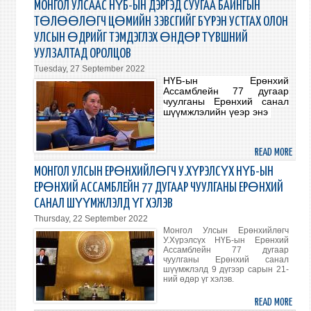
МОНГ
МОНГОЛ УЛСААС НҮБ-ЫН ДЭРГЭД СУУГАА БАЙНГЫН
УЛС
ТӨЛӨӨЛӨГЧ ЦӨМИЙН ЗЭВСГИЙГ БҮРЭН УСТГАХ ОЛОН
НҮБ-
УЛСЫН ӨДРИЙГ ТЭМДЭГЛЭХ ӨНДӨР ТҮВШНИЙ
Д
УУЛЗАЛТАД ОРОЛЦОВ
БҮР
Tuesday, 27 September 2022
ЭРХТ
НҮБ-ын Ерөнхий
ГИШ
Ассамблейн 77 дугаар
ЭЛСС
чуулганы
Е
рөнхий санал
шүүмжлэлийн үеэр
энэ
61
ЖИЛ
ОЙ
READ MORE
ABO
ТОХ
МОНГ
БАЙ
МОНГОЛ УЛСЫН ЕРӨНХИЙЛӨГЧ У.ХҮРЭЛСҮХ НҮБ-ЫН
УЛСА
ЕРӨНХИЙ АССАМБЛЕЙН 77 ДУГААР ЧУУЛГАНЫ ЕРӨНХИЙ
НҮБ-
САНАЛ ШҮҮМЖЛЭЛД ҮГ ХЭЛЭВ
ЫН
Thursday, 22 September 2022
ДЭР
Монгол Улсын Ерөнхийлөгч
СУУГ
У.Хүрэлсүх НҮБ-ын Ерөнхий
БАЙ
Ассамблейн 77 дугаар
чуулганы Ерөнхий санал
ТӨЛ
шүүмжлэлд 9 дүгээр сарын 21-
ЦӨМ
ний өдөр үг хэлэв.
ЗЭВС
READ MORE
ABO
БҮР