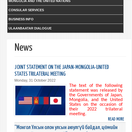
MONGOLIA AND THE UNITED NATIONS
CONSULAR SERVICES
BUSINESS INFO
ULAANBAATAR DIALOGUE
News
JOINT STATEMENT ON THE JAPAN-MONGOLIA-UNITED
STATES TRILATERAL MEETING
Monday, 31 October 2022
The text of the following
statement was released by
the Governments of Japan,
Mongolia, and the United
States on the occasion of
their 2022 trilateral
meeting.
READ MORE
ABO
JOIN
“Монгол Улсын олон улсын аюулгүй байдал, цөмийн
STAT