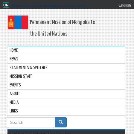
Welcome to the United Nations. It's your world.
English
Permanent Mission of Mongolia to
the United Nations
HOME
NEWS
STATEMENTS & SPEECHES
MISSION STAFF
EVENTS
ABOUT
MEDIA
LINKS
Search
form