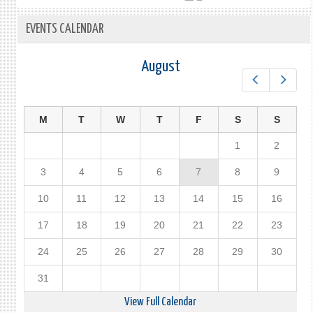
ТИО-
ТОЙ
EVENTS CALENDAR
УУЛЗ
August
Prev
Next
M
T
W
T
F
S
S
1
2
3
4
5
6
7
8
9
10
11
12
13
14
15
16
17
18
19
20
21
22
23
24
25
26
27
28
29
30
31
View Full Calendar