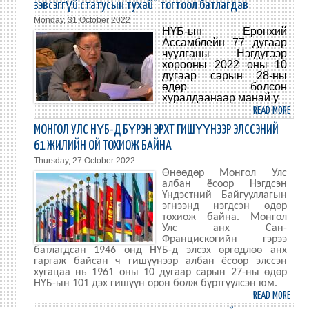
зэвсэггүй статусын тухай” тогтоол батлагдав
ON
Monday, 31 October 2022
THE
НҮБ-ын Ерөнхий
JAPA
Ассамблейн 77 дугаар
чуулганы Нэгдүгээр
MONG
хорооны
2022 оны
10
UNIT
дугаар сарын 28-ны
STAT
өдөр болсон
TRIL
хуралдаанаар манай у
MEET
READ MORE
ABO
“МОН
МОНГОЛ УЛС НҮБ-Д БҮРЭН ЭРХТ ГИШҮҮНЭЭР ЭЛССЭНИЙ
УЛС
61 ЖИЛИЙН ОЙ ТОХИОЖ БАЙНА
ОЛО
Thursday, 27 October 2022
УЛС
Өнөөдөр Монгол Улс
АЮУ
албан ёсоор Нэгдсэн
БАЙД
Үндэстний Байгууллагын
эгнээнд нэгдсэн өдөр
ЦӨМ
тохиож байна. Монгол
ЗЭВС
Улс анх Сан-
СТАТ
Францискогийн гэрээ
ТУХА
батлагдсан 1946 онд НҮБ-д элсэх өргөдлөө анх
гаргаж байсан ч гишүүнээр албан ёсоор элссэн
ТОГТ
хугацаа нь 1961 оны 10 дугаар сарын 27-ны өдөр
БАТЛ
НҮБ-ын 101 дэх гишүүн орон болж бүртгүүлсэн юм.
READ MORE
ABO