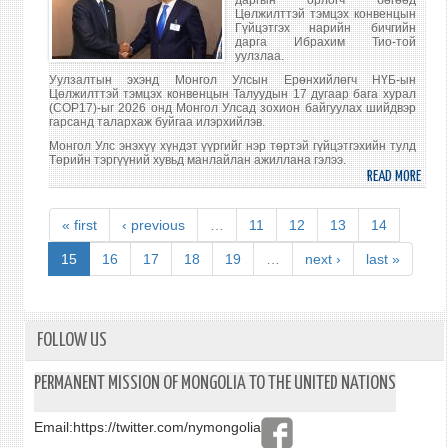
даргын орлогч бөгөөд
ГҮЙЦ
Цөлжилттэй тэмцэх конвенцын
ЗАХИ
Гүйцэтгэх нарийн бичгийн
дарга Ибрахим Тио-той
ХҮЛ
уулзлаа.
АВЧ
Уулзалтын эхэнд Монгол Улсын Ерөнхийлөгч НҮБ-ын
УУЛЗ
Цөлжилттэй тэмцэх конвенцын Талуудын 17 дугаар бага хурал
(СОР17)-ыг 2026 онд Монгол Улсад зохион байгуулах шийдвэр
гарсанд талархаж буйгаа илэрхийлэв.
Монгол Улс энэхүү хүндэт үүргийг нэр төртэй гүйцэтгэхийн тулд
Төрийн тэргүүний хувьд манлайлан ажиллана гэлээ.
READ MORE
ABO
МОНГ
УЛС
« first
‹ previous
…
11
12
13
14
ЕРӨ
НҮБ-
15
16
17
18
19
…
next ›
last »
ЫН
ЦӨЛ
ТЭМ
КОН
FOLLOW US
ГҮЙЦ
НАР
PERMANENT MISSION OF MONGOLIA TO THE UNITED NATIONS
БИЧГ
ДАРГ
Email:
https://twitter.com/nymongolia
ИБРА