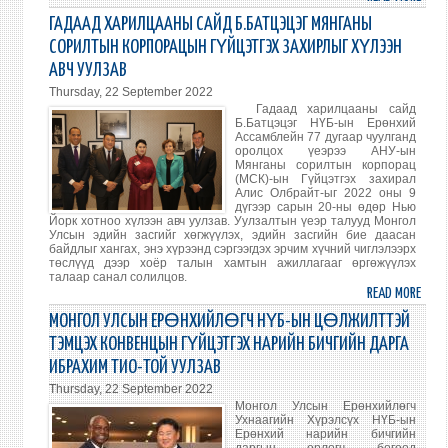
ГАД
ГАДААД ХАРИЛЦААНЫ САЙД Б.БАТЦЭЦЭГ МЯНГАНЫ
ХАР
СОРИЛТЫН КОРПОРАЦЫН ГҮЙЦЭТГЭХ ЗАХИРЛЫГ ХҮЛЭЭН
САЙ
АВЧ УУЛЗАВ
Б.БА
Thursday, 22 September 2022
АНУ-
Гадаад харилцааны сайд
ЫН
Б.Батцэцэг НҮБ-ын Ерөнхий
ТНБД
Ассамблейн 77 дугаар чуулганд
оролцох үеэрээ АНУ-ын
ЫН
Мянганы сорилтын корпорац
УЛС
(МСК)-ын Гүйцэтгэх захирал
Алис Олбрайт-ыг 2022 оны 9
ТӨР
дүгээр сарын 20-ны өдөр Нью
АСУУ
Йорк хотноо хүлээн авч уулзав. Уулзалтын үеэр талууд Монгол
Улсын эдийн засгийг хөгжүүлэх, эдийн засгийн бие даасан
ЭРХЭ
байдлыг хангах, энэ хүрээнд сэргээгдэх эрчим хүчний чиглэлээрх
ОРЛО
төслүүд дээр хоёр талын хамтын ажиллагааг өргөжүүлэх
ХҮЛ
талаар санал солилцов.
READ MORE
ABO
АВЧ
ГАД
УУЛЗ
МОНГОЛ УЛСЫН ЕРӨНХИЙЛӨГЧ НҮБ-ЫН ЦӨЛЖИЛТТЭЙ
ХАР
ТЭМЦЭХ КОНВЕНЦЫН ГҮЙЦЭТГЭХ НАРИЙН БИЧГИЙН ДАРГА
САЙ
ИБРАХИМ ТИО-ТОЙ УУЛЗАВ
Б.БА
Thursday, 22 September 2022
МЯН
Монгол Улсын Ерөнхийлөгч
СОР
Ухнаагийн Хүрэлсүх НҮБ-ын
КОР
Ерөнхий нарийн бичгийн