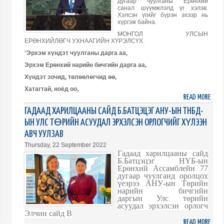
дугаар чуулганы Ерөнхий
СЛОВ
санал шүүмжлэлд үг хэлэв.
Хэлсэн үгийг бүрэн эхээр нь
УЛС
хүргэж байна.
ЕРӨ
МОНГОЛ УЛСЫН
БОРУ
ЕРӨНХИЙЛӨГЧ УХНААГИЙН ХҮРЭЛСҮХ:
ПАХО
“
Эрхэм хүндэт чуулганы дарга аа,
ТАЙ
Эрхэм Ерөнхий нарийн бичгийн дарга аа,
УУЛЗ
Хүндэт зочид, төлөөлөгчид өө,
Хатагтай, ноёд оо,
READ MORE
ABO
МОНГ
ГАДААД ХАРИЛЦААНЫ САЙД Б.БАТЦЭЦЭГ АНУ-ЫН ТНБД-
УЛС
ЫН УЛС ТӨРИЙН АСУУДАЛ ЭРХЭЛСЭН ОРЛОГЧИЙГ ХҮЛЭЭН
ЕРӨ
АВЧ УУЛЗАВ
НҮБ-
Thursday, 22 September 2022
ЫН
Гадаад харилцааны сайд
ИНДР
Б.Батцэцэг НҮБ-ын
ДЭЛ
Ерөнхий Ассамблейн 77
дугаар чуулганд оролцох
НИЙТ
үеэрээ АНУ-ын Т
өрийн
ЭНХ
нарийн бичгийн
ТАЙ
даргын
Улс төрийн
асуудал
эрхэл
с
э
н орлогч
УРИА
Элчин сайд В
READ MORE
ABO