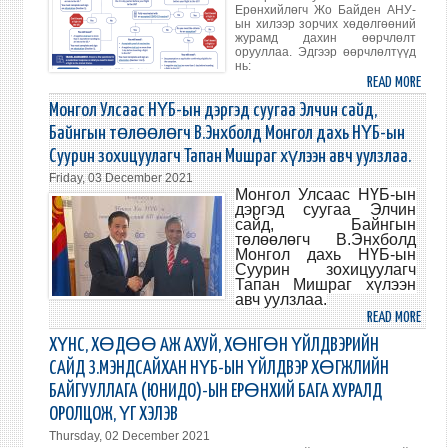
ЗОХ
Ерөнхийлөгч Жо Байден АНУ-
БИЧЛ
ын хилээр зорчих хөдөлгөөний
журамд дахин өөрчлөлт
ГАР
орууллаа. Эдгээр өөрчлөлтүүд
ЗУРГ
нь:
УРА
READ MORE
ABO
ЗОХ
АНУ-
Монгол Улсаас НҮБ-ын дэргэд суугаа Элчин сайд,
БАЙГ
Д
Байнгын төлөөлөгч В.Энхболд Монгол дахь НҮБ-ын
ТУХ
ЗОРЧ
Суурин зохицуулагч Тапан Мишраг хүлээн авч уулзлаа.
ЖУР
Friday, 03 December 2021
ӨӨР
Монгол Улсаас НҮБ-ын
ОРОВ
дэргэд суугаа Элчин
сайд, Байнгын
төлөөлөгч В.Энхболд
Монгол дахь НҮБ-ын
Суурин зохицуулагч
Тапан Мишраг хүлээн
авч уулзлаа.
READ MORE
ABO
МОНГ
ХҮНС, ХӨДӨӨ АЖ АХУЙ, ХӨНГӨН ҮЙЛДВЭРИЙН
УЛСА
САЙД З.МЭНДСАЙХАН НҮБ-ЫН ҮЙЛДВЭР ХӨГЖЛИЙН
НҮБ-
БАЙГУУЛЛАГА (ЮНИДО)-ЫН ЕРӨНХИЙ БАГА ХУРАЛД
ЫН
ОРОЛЦОЖ, ҮГ ХЭЛЭВ
ДЭР
Thursday, 02 December 2021
СУУГ