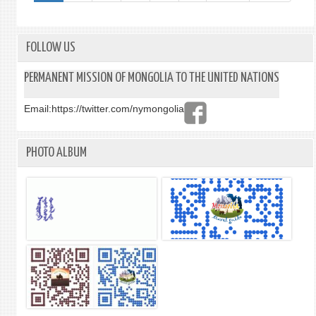
УЛС
ЕРӨ
ЗОРЧ
БАГА
БАЙ
ХУР
ЗӨВ
FOLLOW US
ОРО
БАЙ
ҮГ
ХЭЛЭ
PERMANENT MISSION OF MONGOLIA TO THE UNITED NATIONS
Email:
https://twitter.com/nymongolia
PHOTO ALBUM