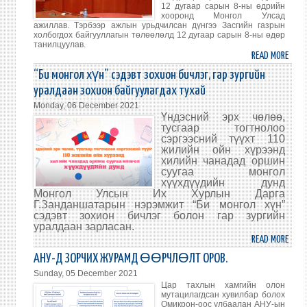
12 дугаар сарын 8-ны өдрийн
ЦЭРЭ
хооронд Монгол Улсад
ХАН
ажиллав. Тэрбээр ажлын урьдчилсан дүнгээ Засгийн газрын
холбогдох байгууллагын төлөөлөлд 12 дугаар сарын 8-ны өдөр
ОРН
танилцуулав.
САЙ
READ MORE
ABO
НАР
НҮБ-
“Би монгол хүн” сэдэвт зохион бичлэг, гар зургийн
БАГА
ЫН
уралдаан зохион байгуулагдах тухай
ХУР
ТУСГ
Monday, 06 December 2021
ОРО
ИЛТГ
Үндэсний эрх чөлөө,
АЖЛ
тусгаар тогтнолоо
сэргээсний түүхт 110
УРЬД
жилийн ойн хүрээнд
ДҮН
хилийн чанадад оршин
ТАН
суугаа монгол
хүүхдүүдийн дунд
Монгол Улсын Их Хурлын Дарга
Г.Занданшатарын нэрэмжит “Би монгол хүн”
сэдэвт зохион бичлэг болон гар зургийн
уралдаан зарласан.
READ MORE
ABO
“БИ
АНУ-Д ЗОРЧИХ ЖУРАМД ӨӨРЧЛӨЛТ ОРОВ.
МОНГ
Sunday, 05 December 2021
ХҮН
Цар тахлын хамгийн олон
СЭД
мутацилагдсан хувилбар болох
Омикрон-оос улбаалан АНУ-ын