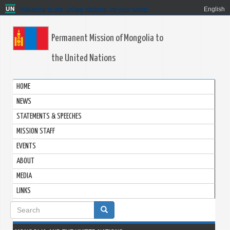
Welcome to the United Nations. It's your world.
English
Permanent Mission of Mongolia to
the United Nations
HOME
NEWS
STATEMENTS & SPEECHES
MISSION STAFF
EVENTS
ABOUT
MEDIA
LINKS
Search
form