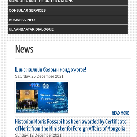
MONGOLIA AND THE UNITED NATIONS
CONSULAR SERVICES
BUSINESS INFO
ULAANBAATAR DIALOGUE
News
Шинэ жилийн баярын мэнд хүргэе!
Saturday, 25 December 2021
READ MORE
ABO
ШИН
Historian Morris Rossabi has been awarded by Certificate
ЖИЛ
of Merit from the Minister for Foreign Affairs of Mongolia
БАЯ
Sunday, 12 December 2021