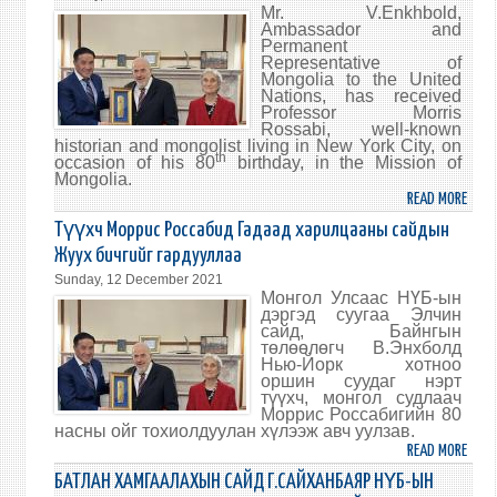
МЭН
Mr. V.Enkhbold,
ХҮРГ
Ambassador and
Permanent
Representative of
Mongolia to the United
Nations, has received
Professor Morris
Rossabi, well-known
historian and mongolist living in New York City, on
th
occasion of his 80
birthday, in the Mission of
Mongolia.
READ MORE
ABO
HIST
Түүхч Моррис Россабид Гадаад харилцааны сайдын
MORR
Жуух бичгийг гардууллаа
ROSS
Sunday, 12 December 2021
HAS
Монгол Улсаас НҮБ-ын
BEEN
дэргэд суугаа Элчин
сайд, Байнгын
AWAR
төлөөлөгч В.Энхболд
BY
Нью-Йорк хотноо
CERTI
оршин суудаг нэрт
түүхч, монгол судлаач
OF
Моррис Россабигийн 80
MERI
насны ойг тохиолдуулан хүлээж авч уулзав.
FROM
READ MORE
ABO
THE
ТҮҮ
БАТЛАН ХАМГААЛАХЫН САЙД Г.САЙХАНБАЯР НҮБ-ЫН
MINI
МОРР