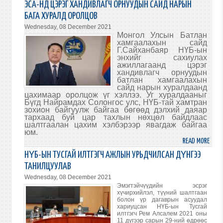
ЭСА-НД ЦЭРЭГ ХАНДИВЛАГЧ ОРНУУДЫН САЙД НАРЫН
FOR
РОСС
БАГА ХУРАЛД ОРОЛЦОВ
FORE
ГАД
AFFA
Wednesday, 08 December 2021
ХАР
Монгол Улсын Батлан
OF
САЙ
хамгаалахын сайд
MONG
ЖУУ
Г.Сайханбаяр НҮБ-ын
энхийг сахиулах
БИЧГ
ажиллагаанд цэрэг
ГАРД
хандивлагч орнуудын
батлан хамгаалахын
сайд нарын хуралдаанд
цахимаар оролцож үг хэллээ. Уг хуралдааныг
Бүгд Найрамдах Солонгос улс, НҮБ-тай хамтран
зохион байгуулж байгаа бөгөөд дэлхий даяар
тархаад буй цар тахлын нөхцөл байдлаас
шалтгаалан цахим хэлбэрээр явагдаж байгаа
юм.
READ MORE
ABO
БАТЛ
НҮБ-ЫН ТУСГАЙ ИЛТГЭГЧ АЖЛЫН УРЬДЧИЛСАН ДҮНГЭЭ
ХАМ
ТАНИЛЦУУЛАВ
САЙ
Wednesday, 08 December 2021
Г.СА
Эмэгтэйчүүдийн эсрэг
НҮБ-
хүчирхийлэл, түүний шалтгаан
болон үр дагаврын асуудал
ЫН
хариуцсан НҮБ-ын Тусгай
ЭСА-
илтгэгч Рем Алсалем 2021 оны
11 дүгээр сарын 29-ний өдрөөс
НД