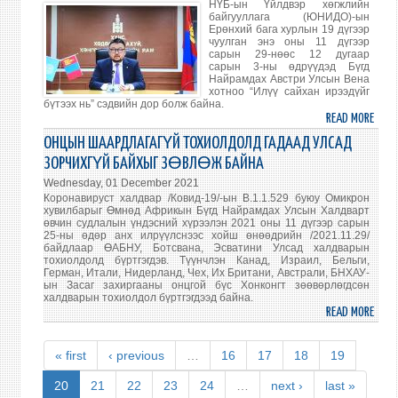
НҮБ-ын Үйлдвэр хөгжлийн
ЭЛЧИ
байгууллага (ЮНИДО)-ын
САЙД
Ерөнхий бага хурлын 19 дүгээр
чуулган энэ оны 11 дүгээр
БАЙ
сарын 29-нөөс 12 дугаар
ТӨЛ
сарын 3-ны өдрүүдэд Бүгд
Найрамдах Австри Улсын Вена
В.ЭН
хотноо “Илүү сайхан ирээдүйг
МОНГ
бүтээх нь” сэдвийн дор болж байна.
ДАХ
READ MORE
ABO
НҮБ-
ХҮНС
ОНЦЫН ШААРДЛАГАГҮЙ ТОХИОЛДОЛД ГАДААД УЛСАД
ЫН
ХӨ
ЗОРЧИХГҮЙ БАЙХЫГ ЗӨВЛӨЖ БАЙНА
СУУР
АЖ
Wednesday, 01 December 2021
ЗОХИ
АХУЙ
Коронавируст халдвар /Ковид-19/-ын В.1.1.529 буюу Омикрон
ТАП
ХӨН
хувилбарыг Өмнөд Африкын Бүгд Найрамдах Улсын Халдварт
МИШ
өвчин судлалын үндэсний хүрээлэн 2021 оны 11 дүгээр сарын
ҮЙЛ
25-ны өдөр анх илрүүлснээс хойш өнөөдрийн /2021.11.29/
ХҮЛ
САЙ
байдлаар ӨАБНУ, Ботсвана, Эсватини Улсад халдварын
АВЧ
тохиолдолд бүртгэгдэв. Түүнчлэн Канад, Израил, Бельги,
З.МЭ
Герман, Итали, Нидерланд, Чех, Их Британи, Австрали, БНХАУ-
УУЛЗ
НҮБ-
ын Засаг захиргааны онцгой бүс Хонконгт зөөвөрлөгдсөн
ЫН
халдварын тохиолдол бүртгэгдээд байна.
READ MORE
ABO
ҮЙЛ
ОНЦ
ХӨГ
ШАА
БАЙГ
« first
‹ previous
…
16
17
18
19
ТОХ
(ЮНИ
ГАД
20
21
22
23
24
…
next ›
last »
ЫН