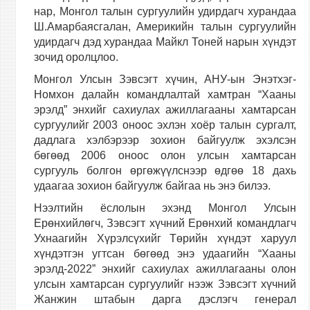
нар, Монгол талын сургуулийн удирдагч хурандаа
Ш.Амарбаясгалан,
Америкийн талын сургуулийн
удирдагч дэд хурандаа Майкл Тоней нарын хүндэт
зочид оролцлоо.
Монгол Улсын Зэвсэгт хүчин, АНУ-ын Энэтхэг-
Номхон далайн командлалтай хамтран “Хааны
эрэлд” энхийг сахиулах ажиллагааны хамтарсан
сургуулийг
2003 оноос эхлэн хоёр талын сургалт,
дадлага хэлбэрээр зохион байгуулж эхэлсэн
бөгөөд 2006 оноос олон улсын хамтарсан
сургууль болгон өргөжүүлснээр өдгөө 18 дахь
удаагаа зохион байгуулж байгаа нь энэ билээ.
Нээлтийн ёслолын эхэнд Монгол Улсын
Ерөнхийлөгч, Зэвсэгт хүчний Ерөнхий командлагч
Ухнаагийн Хүрэлсүхийг
Төрийн хүндэт харуул
хүндэтгэн угтсан бөгөөд энэ удаагийн “Хааны
эрэлд-2022” энхийг сахиулах ажиллагааны
олон
улсын хамтарсан сургуулийг нээж Зэвсэгт хүчний
Жанжин штабын дарга дэслэгч генерал