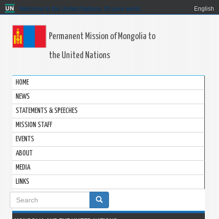
Welcome to the United Nations. It's your world.
English
Permanent Mission of Mongolia to
the United Nations
HOME
NEWS
STATEMENTS & SPEECHES
MISSION STAFF
EVENTS
ABOUT
MEDIA
LINKS
Search
form