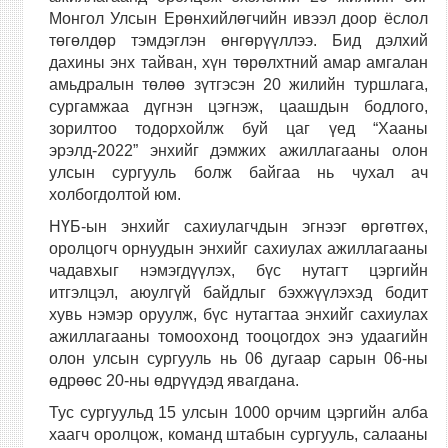
Монгол Улсын Ерөнхийлөгчийн ивээл
доор ёслол
төгөлдөр тэмдэглэн өнгөрүүллээ. Бид дэлхий
дахины энх тайван, хүн төрөлхтний амар
амгалан
амьдралын төлөө зүтгэсэн 20 жилийн туршлага,
сургамжаа дүгнэн цэгнэж, цаашдын бодлого,
зорилтоо тодорхойлж буй цаг үед “Хааны
эрэлд-2022” энхийг
дэмжих ажиллагааны олон
улсын сургууль болж байгаа нь чухал ач
холбогдолтой юм.
НҮБ-ын энхийг сахиулагчдын эгнээг өргөтгөх,
оролцогч орнуудын энхийг сахиулах ажиллагааны
чадавхыг нэмэгдүүлэх, бүс нутагт цэргийн
итгэлцэл, аюулгүй
байдлыг бэхжүүлэхэд бодит
хувь нэмэр оруулж, бүс нутагтаа энхийг сахиулах
ажиллагааны томоохонд тооцогдох энэ удаагийн
олон улсын сургууль нь 06 дугаар
сарын 06-ны
өдрөөс 20-ны өдрүүдэд явагдана.
Тус сургуульд 15 улсын 1000 орчим цэргийн алба
хаагч оролцож, команд штабын сургууль, салааны