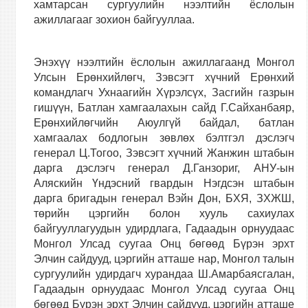
хамтарсан сургуулийн нээлтийн ёслолын
ажиллагааг зохион байгууллаа.
Э
нэхүү нээлтийн ёслолын ажиллагаанд Монгол
Улсын Ерөнхийлөгч, Зэвсэгт хүчний Ерөнхий
командлагч Ухнаагийн Хүрэлсүх, Засгийн газрын
гишүүн, Батлан хамгаалахын сайд Г.Сайханбаяр,
Ерөнхийлөгчийн Аюулгүй байдал, батлан
хамгаалах бодлогын зөвлөх бэлтгэл дэслэгч
генерал Ц.Тогоо, Зэвсэгт хүчний Жанжин штабын
дарга дэслэгч генерал Д.Ганзориг, АНУ-ын
Аляскийн Үндэсний гвардын Нэгдсэн штабын
дарга бригадын генерал Вэйн Дон, БХЯ, ЗХЖШ,
төрийн цэргийн болон хууль сахиулах
байгууллагуудын удирдлага
,
Гадаадын орнуудаас
Монгол Улсад суугаа Онц бөгөөд Бүрэн эрхт
Элчин сайдууд, цэргийн атташе нар, Монгол талын
сургуулийн удирдагч хурандаа Ш.Амарбаясгалан,
Гадаадын орнуудаас Монгол Улсад суугаа Онц
бөгөөд Бүрэн эрхт Элчин сайдууд,
цэргийн атташе