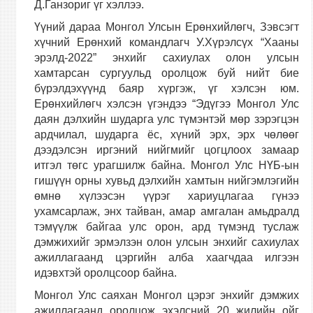
Д.Ганзориг үг хэллээ.
Үүний дараа Монгол Улсын Ерөнхийлөгч, Зэвсэгт
хүчний Ерөнхий командлагч У.Хүрэлсүх “Хааны
эрэлд-2022” энхийг сахиулах
олон улсын
хамтарсан сургуульд оролцож буй нийт бие
бүрэлдэхүүнд баяр хүргэж,
үг хэлсэн юм.
Ерөнхийлөгч хэлсэн үгэндээ “Эдүгээ Монгол Улс
даян дэлхийн шударга улс түмэнтэй мөр зэрэгцэн
ардчилал, шударга ёс, хүний эрх,
эрх чөлөөг
дээдэлсэн иргэний нийгмийг цогцлоох замаар
итгэл төгс урагшилж байна. Монгол Улс НҮБ-ын
гишүүн орны хувьд дэлхийн хамтын нийгэмлэгийн
өмнө хүлээсэн үүрэг
хариуцлагаа гүнээ
ухамсарлаж, энх тайван, амар амгалан амьдралд
тэмүүлж байгаа улс орон, ард түмэнд туслаж
дэмжихийг эрмэлзэн олон улсын энхийг сахиулах
ажиллагаанд ц
э
ргийн алба хаагчдаа
илгээн
идэвхтэй оролцсоор байна.
Монгол Улс саяхан Монгол цэрэг энхийг дэмжих
ажиллагаанд оролцож эхэлсний 20 жилийн ойг