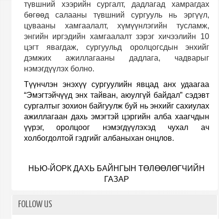
түвшний хээрийн сургалт, дадлагад хамрагдах
бөгөөд салааны
түвшний сургууль нь эргүүл,
цувааны хамгаалалт, хүмүүнлэгийн тусламж,
энгийн иргэдийн хамгаалалт зэрэг хичээлийн 10
цэгт явагдаж, сургуульд оролцогсдын
энхийг
дэмжих ажиллагааны дадлага, чадварыг
нэмэгдүүлэх болно.
Түүнчлэн энэхүү сургуулийн явцад анх удаагаа
“Эмэгтэйчүүд энх тайван, аюулгүй байдал” сэдэвт
сургалтыг зохион байгуулж буй нь энхийг сахиулах
ажиллагаан дахь эмэгтэй цэргийн алба хаагчдын
үүрэг, оролцоог нэмэгдүүлэхэд чухал ач
холбогдолтой гэдгийг албаныхан онцлов.
НЬЮ-ЙОРК ДАХЬ БАЙНГЫН ТӨЛӨӨЛӨГЧИЙН
ГАЗАР
FOLLOW US