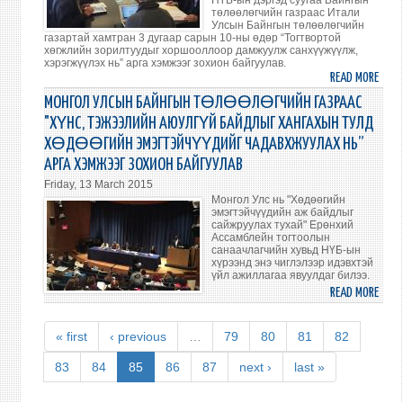
НҮБ-ын дэргэд суугаа Байнгын
төлөөлөгчийн газраас Итали
59
Улсын Байнгын төлөөлөгчийн
ДҮГ
газартай хамтран 3 дугаар сарын 10-ны өдөр “Тогтвортой
хөгжлийн зорилтуудыг хоршооллоор дамжуулж санхүүжүүлж,
ЧУУЛ
хэрэгжүүлэх нь” арга хэмжээг зохион байгуулав.
ЕРӨ
READ MORE
ABO
ХЭЛ
“ТОГ
МОНГОЛ УЛСЫН БАЙНГЫН ТӨЛӨӨЛӨГЧИЙН ГАЗРААС
ҮГ
ХӨГ
"ХҮНС, ТЭЖЭЭЛИЙН АЮУЛГҮЙ БАЙДЛЫГ ХАНГАХЫН ТУЛД
ХЭЛЭ
ЗОРИ
ХӨДӨӨГИЙН ЭМЭГТЭЙЧҮҮДИЙГ ЧАДАВХЖУУЛАХ НЬ”
ХОР
АРГА ХЭМЖЭЭГ ЗОХИОН БАЙГУУЛАВ
ДАМ
Friday, 13 March 2015
САН
Монгол Улс нь "Хөдөөгийн
ХЭР
эмэгтэйчүүдийн аж байдлыг
НЬ”
сайжруулах тухай" Ерөнхий
Ассамблейн тогтоолын
АРГА
санаачлагчийн хувьд НҮБ-ын
ХЭМ
хүрээнд энэ чиглэлээр идэвхтэй
үйл ажиллагаа явуулдаг билээ.
ЗОХ
READ MORE
ABO
БАЙГ
МОНГ
УЛС
« first
‹ previous
…
79
80
81
82
БАЙ
ТӨЛ
83
84
85
86
87
next ›
last »
ГАЗР
"ХҮН