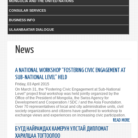
MONGOLIA AND THE UNITED NATIONS
CONSULAR SERVICES
BUSINESS INFO
ULAANBAATAR DIALOGUE
News
A NATIONAL WORKSHOP “FOSTERING CIVIC ENGAGEMENT AT
SUB-NATIONAL LEVEL” HELD
Friday, 03 April 2015
On March 31, the “Fostering Civic Engagement at Sub-National
Level” project final workshop was held jointly organized by the
Office of the President of Mongolia, the Swiss Agency for
Development and Cooperation / SDC / and the Asia Foundation.
Over 70 representatives of local and city administrative units, civil
society organizations and citizens have gathered to workshop to
exchange views and experiences on increasing civic participation.
READ MORE
ABO
A
БҮГД НАЙРАМДАХ КАМЕРУН УЛСТАЙ ДИПЛОМАТ
NATI
ХАРИЛЦАА ТОГТООЛОО