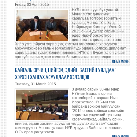
WOR
Friday, 03 April 2015
“FOS
НҮБ-ын гишүүн бүх улстай
CIVIC
Монгол Улс дипломат
харилцаа тогтоох зорилтын
ENGA
хүрээнд Монгол Улс Бүгд
AT
Найрамдах Камерун Улстай
2015 оны 4 дүгээр сарын 2-ны
SUB-
өдөр Нью-Йорк хотноо
NATI
дипломат харилцаа тогтоов.
LEVEL
Хоёр улс найрсаг харилцаа, хамтын ажиллагааг хөгжүүлэн
бэхжүүлэх хоёр талын эрмэлзлийг удирдлага болгож, Дипломат
HELD
харилцааны тухай Венийн конвенц, НҮБ-ын Дүрэм, олон улсын
эрх зүйн зарчим, хэм хэмжээг баримтлахаа тохиролцов.
READ MORE
ABO
БҮГ
БАЙГАЛЬ ОРЧИН, НИЙГЭМ, ЭДИЙН ЗАСГИЙН УЯЛДААГ
НАЙ
ХЭРХЭН ХАНГАХ АСУУДЛААР ХЭЛЭЛЦЭВ
КАМЕ
Tuesday, 31 March 2015
УЛСТ
3 дугаар сарын 30-ны өдөр
ДИП
НҮБ-ын Байгаль орчны
хөтөлбөрийн газраас Нью-
ХАР
Йорк хотноо НҮБ-ын төв
ТОГТ
байранд зохион байгуулсан
“2015 оноос хойшхи хөгжлийн
зорилтыг үндэсний түвшинд
хэрэгжүүлэхэд байгаль орчин,
нийгэм, эдийн засгийн асуудлыг уялдуулах арга зам” сэдэвт
хэлэлцүүлэгт Монгол улсаас НҮБ-д суугаа Байнгын төлөөлөгч
О.Оч оролцож үг хэлэв.