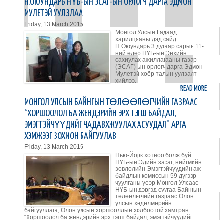
Н.ОЮУНДАРЬ НҮБ-ЫН ЭСАГ-ЫН ОРЛОГЧ ДАРГА ЭДМОН
NAVA
УУЛЗ
МУЛЕТЭЙ УУЛЗЛАА
YUND
Friday, 13 March 2015
DEPU
Монгол Улсын Гадаад
MINI
харилцааны дэд сайд
FOR
Н.Оюундарь 3 дугаар сарын 11-
ний өдөр НҮБ-ын Энхийн
FORE
сахиулах ажиллагааны газар
AFFA
(ЭСАГ)-ын орлогч дарга Эдмон
Мулетэй хоёр талын уулзалт
MET
хийлээ.
WITH
READ MORE
ABO
MR.E
МОНГ
МОНГОЛ УЛСЫН БАЙНГЫН ТӨЛӨӨЛӨГЧИЙН ГАЗРААС
MULE
УЛС
“ХОРШООЛОЛ БА ЖЕНДЭРИЙН ЭРХ ТЭГШ БАЙДАЛ,
ASSI
ГАД
ЭМЭГТЭЙЧҮҮДИЙГ ЧАДАВХЖУУЛАХ АСУУДАЛ” АРГА
SECR
ХАР
GENE
ХЭМЖЭЭГ ЗОХИОН БАЙГУУЛАВ
ДЭД
FOR
Friday, 13 March 2015
САЙ
PEAC
Нью-Йорк хотноо болж буй
Н.О
НҮБ-ын Эдийн засаг, нийгмийн
OPER
НҮБ-
зөвлөлийн Эмэгтэйчүүдийн аж
байдлын комиссын 59 дүгээр
ЫН
чуулганы үеэр Монгол Улсаас
ЭСАГ
НҮБ-ын дэргэд суугаа Байнгын
төлөөлөгчийн газраас Олон
ЫН
улсын хөдөлмөрийн
ОРЛО
байгууллага, Олон улсын хоршооллын холбоотой хамтран
ДАРГ
“Хоршоолол ба жендэрийн эрх тэгш байдал, эмэгтэйчүүдийг