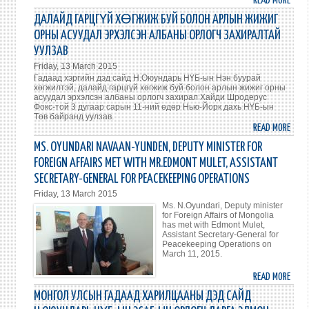
READ MORE
ABO
БАЙГ
ДАЛАЙД ГАРЦГҮЙ ХӨГЖИЖ БУЙ БОЛОН АРЛЫН ЖИЖИГ
ОРЧИ
ОРНЫ АСУУДАЛ ЭРХЭЛСЭН АЛБАНЫ ОРЛОГЧ ЗАХИРАЛТАЙ
НИЙГ
УУЛЗАВ
ЭДИ
Friday, 13 March 2015
ЗАСГ
Гадаад хэргийн дэд сайд Н.Оюундарь НҮБ-ын Нэн буурай
УЯЛД
хөгжилтэй, далайд гарцгүй хөгжиж буй болон арлын жижиг орны
ХЭРХ
асуудал эрхэлсэн албаны орлогч захирал Хайди Шродерус
Фокс-той 3 дугаар сарын 11-ний өдөр Нью-Йорк дахь НҮБ-ын
ХАНГ
Төв байранд уулзав.
АСУУ
READ MORE
ABO
ХЭЛЭ
ДАЛ
MS. OYUNDARI NAVAAN-YUNDEN, DEPUTY MINISTER FOR
ГАРЦ
FOREIGN AFFAIRS MET WITH MR.EDMONT MULET, ASSISTANT
ХӨГ
SECRETARY-GENERAL FOR PEACEKEEPING OPERATIONS
БУЙ
Friday, 13 March 2015
БОЛ
Ms. N.Oyundari, Deputy minister
АРЛ
for Foreign Affairs of Mongolia
ЖИЖ
has met with Edmont Mulet,
Assistant Secretary-General for
ОРН
Peacekeeping Operations on
АСУУ
March 11, 2015.
ЭРХЭ
READ MORE
ABO
АЛБ
MS.
ОРЛО
МОНГОЛ УЛСЫН ГАДААД ХАРИЛЦААНЫ ДЭД САЙД
OYUN
ЗАХИ