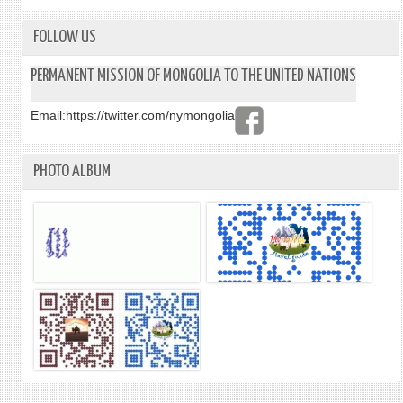
ТЭЖ
АЮУ
FOLLOW US
БАЙ
ХАН
PERMANENT MISSION OF MONGOLIA TO THE UNITED NATIONS
ТУЛ
ХӨД
Email:
https://twitter.com/nymongolia
ЭМЭ
ЧАД
НЬ”
PHOTO ALBUM
АРГА
ХЭМ
ЗОХ
БАЙГ