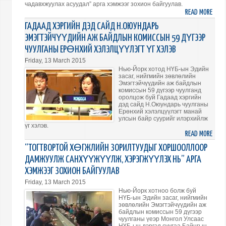
чадавхжуулах асуудал” арга хэмжээг зохион байгуулав.
ЭДМ
READ MORE
ABO
МУЛЕ
МОНГ
ГАДААД ХЭРГИЙН ДЭД САЙД Н.ОЮУНДАРЬ
УУЛЗ
УЛС
ЭМЭГТЭЙЧҮҮДИЙН АЖ БАЙДЛЫН КОМИССЫН 59 ДҮГЭЭР
БАЙ
ЧУУЛГАНЫ ЕРӨНХИЙ ХЭЛЭЛЦҮҮЛЭГТ ҮГ ХЭЛЭВ
ТӨЛ
Friday, 13 March 2015
ГАЗР
Нью-Йорк хотод НҮБ-ын Эдийн
“ХО
засаг, нийгмийн зөвлөлийн
БА
Эмэгтэйчүүдийн аж байдлын
комиссын 59 дүгээр чуулганд
ЖЕН
оролцож буй Гадаад хэргийн
ЭРХ
дэд сайд Н.Оюундарь чуулганы
Ерөнхий хэлэлцүүлэгт манай
ТЭГШ
улсын байр суурийг илэрхийлж
БАЙД
үг хэлэв.
ЭМЭ
READ MORE
ABO
ЧАД
ГАД
“ТОГТВОРТОЙ ХӨГЖЛИЙН ЗОРИЛТУУДЫГ ХОРШООЛЛООР
АСУУ
ХЭРГ
ДАМЖУУЛЖ САНХҮҮЖҮҮЛЖ, ХЭРЭГЖҮҮЛЭХ НЬ” АРГА
АРГА
ДЭД
ХЭМЖЭЭГ ЗОХИОН БАЙГУУЛАВ
ХЭМ
САЙ
Friday, 13 March 2015
ЗОХ
Н.О
Нью-Йорк хотноо болж буй
БАЙГ
ЭМЭ
НҮБ-ын Эдийн засаг, нийгмийн
АЖ
зөвлөлийн Эмэгтэйчүүдийн аж
байдлын комиссын 59 дүгээр
БАЙ
чуулганы үеэр Монгол Улсаас
КОМ