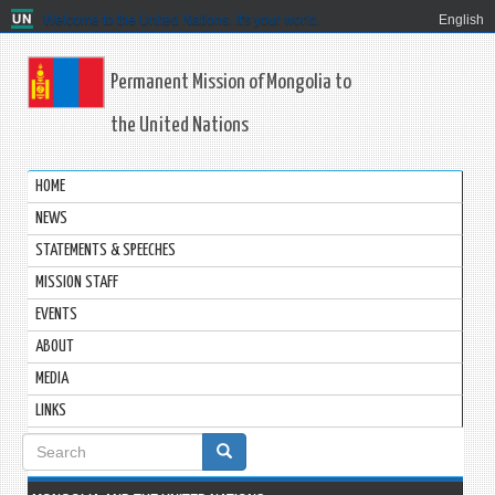
Welcome to the United Nations. It's your world.
English
Permanent Mission of Mongolia to
the United Nations
HOME
NEWS
STATEMENTS & SPEECHES
MISSION STAFF
EVENTS
ABOUT
MEDIA
LINKS
Search
form