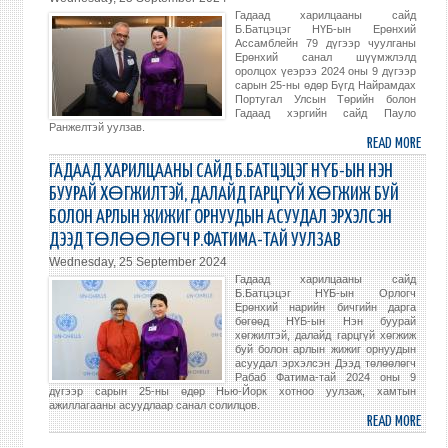
АЛБ
Гадаад харилцааны сайд
УЛС
Б.Батцэцэг НҮБ-ын Ерөнхий
ЕВРО
Ассамблейн 79 дүгээр чуулганы
Ерөнхий санал шүүмжлэлд
ГАД
оролцох үеэрээ 2024 оны 9 дүгээр
ХЭРГ
сарын 25-ны өдөр Бүгд Найрамдах
Португал Улсын Төрийн болон
САЙ
Гадаад хэргийн сайд Пауло
ИГЛИ
Ранжелтэй уулзав.
ХАСА
READ MORE
ABO
ТАЙ
ГАД
ГАДААД ХАРИЛЦААНЫ САЙД Б.БАТЦЭЦЭГ НҮБ-ЫН НЭН
УУЛЗ
ХАР
БУУРАЙ ХӨГЖИЛТЭЙ, ДАЛАЙД ГАРЦГҮЙ ХӨГЖИЖ БУЙ
САЙ
БОЛОН АРЛЫН ЖИЖИГ ОРНУУДЫН АСУУДАЛ ЭРХЭЛСЭН
Б.БА
ДЭЭД ТӨЛӨӨЛӨГЧ Р.ФАТИМА-ТАЙ УУЛЗАВ
ПОРТ
Wednesday, 25 September 2024
УЛС
Гадаад харилцааны сайд
ТӨР
Б.Батцэцэг НҮБ-ын Орлогч
БОЛ
Ерөнхий нарийн бичгийн дарга
бөгөөд НҮБ-ын Нэн буурай
ГАД
хөгжилтэй, далайд гарцгүй хөгжиж
ХЭРГ
буй болон арлын жижиг орнуудын
САЙ
асуудал эрхэлсэн Дээд төлөөлөгч
Рабаб Фатима-тай 2024 оны 9
ПАУ
дүгээр сарын 25-ны өдөр Нью-Йорк хотноо уулзаж, хамтын
РАН
ажиллагааны асуудлаар санал солилцов.
READ MORE
ABO
УУЛЗ
ГАД