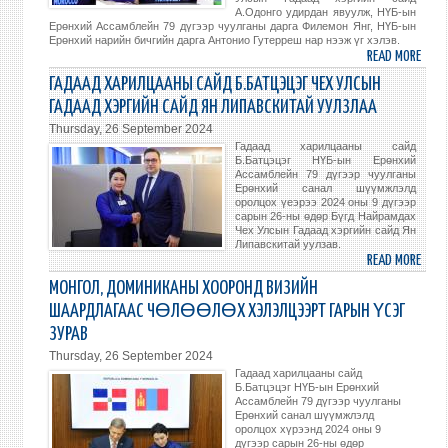
ТЭ
А.Одонго удирдан явуулж, НҮБ-ын
Ерөнхий Ассамблейн 79 дүгээр чуулганы дарга Филемон Янг, НҮБ-ын
ЁЛЬ-
Ерөнхий нарийн бичгийн дарга Антонио Гутерреш нар нээж үг хэлэв.
ТОЙ
READ MORE
ABO
УУЛЗ
ХӨГ
ГАДААД ХАРИЛЦААНЫ САЙД Б.БАТЦЭЦЭГ ЧЕХ УЛСЫН
БУЙ
ГАДААД ХЭРГИЙН САЙД ЯН ЛИПАВСКИТАЙ УУЛЗЛАА
ОРН
Thursday, 26 September 2024
77-
Гадаад харилцааны сайд
ГИЙН
Б.Батцэцэг НҮБ-ын Ерөнхий
Ассамблейн 79 дүгээр чуулганы
БҮЛ
Ерөнхий санал шүүмжлэлд
ГАД
оролцох үеэрээ 2024 оны 9 дүгээр
ХЭРГ
сарын 26-ны өдөр Бүгд Найрамдах
Чех Улсын Гадаад хэргийн сайд Ян
САЙ
Липавскитай уулзав.
НАР
READ MORE
ABO
УУЛЗ
ГАД
МОНГОЛ, ДОМИНИКАНЫ ХООРОНД ВИЗИЙН
НЬЮ-
ХАР
ШААРДЛАГААС ЧӨЛӨӨЛӨХ ХЭЛЭЛЦЭЭРТ ГАРЫН ҮСЭГ
ЙОРК
САЙ
ЗУРАВ
ХОТ
Б.БА
Thursday, 26 September 2024
БОЛ
ЧЕХ
Гадаад харилцааны сайд
УЛС
Б.Батцэцэг НҮБ-ын Ерөнхий
ГАД
Ассамблейн 79 дүгээр чуулганы
Ерөнхий санал шүүмжлэлд
ХЭРГ
оролцох хүрээнд 2024 оны 9
САЙ
дүгээр сарын 26-ны өдөр