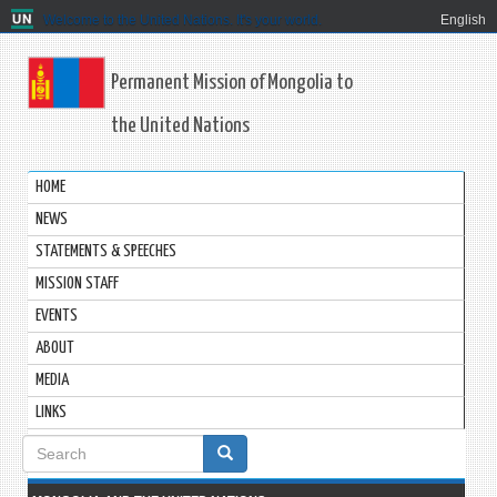
Welcome to the United Nations. It's your world.
English
Permanent Mission of Mongolia to
the United Nations
HOME
NEWS
STATEMENTS & SPEECHES
MISSION STAFF
EVENTS
ABOUT
MEDIA
LINKS
Search
form