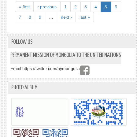
ХАР
« first
‹ previous
1
2
3
4
5
6
САЙ
Б.БА
7
8
9
…
next ›
last »
НҮБ-
ЫН
НЭН
БУУР
FOLLOW US
ХӨГ
ДАЛ
PERMANENT MISSION OF MONGOLIA TO THE UNITED NATIONS
ГАРЦ
ХӨГ
Email:
https://twitter.com/nymongolia
БУЙ
БОЛ
АРЛ
PHOTO ALBUM
ЖИЖ
ОРН
АСУУ
ЭРХЭ
ДЭЭ
ТӨЛ
Р.ФА
ТАЙ