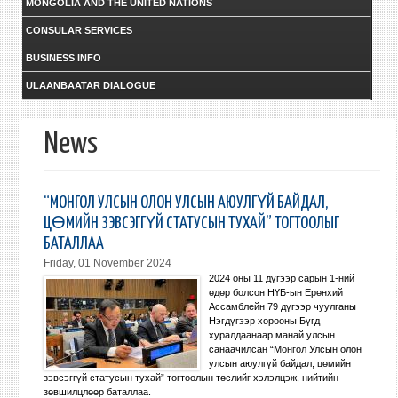
MONGOLIA AND THE UNITED NATIONS
CONSULAR SERVICES
BUSINESS INFO
ULAANBAATAR DIALOGUE
News
“МОНГОЛ УЛСЫН ОЛОН УЛСЫН АЮУЛГҮЙ БАЙДАЛ,
ЦӨМИЙН ЗЭВСЭГГҮЙ СТАТУСЫН ТУХАЙ” ТОГТООЛЫГ
БАТАЛЛАА
Friday, 01 November 2024
2024 оны 11 дүгээр сарын 1-ний
өдөр болсон НҮБ-ын Ерөнхий
Ассамблейн 79 дүгээр чуулганы
Нэгдүгээр хорооны Бүгд
хуралдаанаар манай улсын
санаачилсан “Монгол Улсын олон
улсын аюулгүй байдал, цөмийн
зэвсэггүй статусын тухай” тогтоолын төслийг хэлэлцэж, нийтийн
зөвшилцлөөр баталлаа.