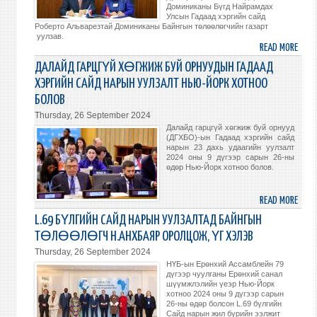
Доминиканы Бүгд Найрамдах
ЯН
Улсын Гадаад хэргийн сайд
ЛИПА
Роберто Альварезтай Доминиканы Байнгын төлөөлөгчийн газарт
уулзав.
УУЛЗ
READ MORE
ABO
МОНГ
ДАЛАЙД ГАРЦГҮЙ ХӨГЖИЖ БУЙ ОРНУУДЫН ГАДААД
ДОМ
ХЭРГИЙН САЙД НАРЫН УУЛЗАЛТ НЬЮ-ЙОРК ХОТНОО
ХОО
БОЛОВ
ВИЗ
Thursday, 26 September 2024
ШАА
Далайд гарцгүй хөгжиж буй орнууд
ЧӨ
(ДГХБО)-ын Гадаад хэргийн сайд
ХЭЛЭ
нарын 23 дахь удаагийн уулзалт
2024 оны 9 дүгээр сарын 26-ны
ГАРЫ
өдөр Нью-Йорк хотноо болов.
ҮСЭГ
ЗУРА
READ MORE
ABO
ДАЛ
L.69 БҮЛГИЙН САЙД НАРЫН УУЛЗАЛТАД БАЙНГЫН
ГАРЦ
ТӨЛӨӨЛӨГЧ Н.АНХБАЯР ОРОЛЦОЖ, ҮГ ХЭЛЭВ
ХӨГ
Thursday, 26 September 2024
БУЙ
НҮБ-ын Ерөнхий Ассамблейн 79
ОРН
дүгээр чуулганы Ерөнхий санал
шүүмжлэлийн үеэр Нью-Йорк
ГАД
хотноо 2024 оны 9 дүгээр сарын
ХЭРГ
26-ны өдөр болсон L.69 бүлгийн
САЙ
Сайд нарын жил бүрийн ээлжит