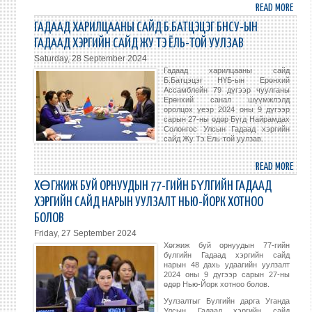
READ MORE
ABO
“МОН
ГАДААД ХАРИЛЦААНЫ САЙД Б.БАТЦЭЦЭГ БНСУ-ЫН
УЛС
ГАДААД ХЭРГИЙН САЙД ЖУ ТЭ ЁЛЬ-ТОЙ УУЛЗАВ
ОЛО
Saturday, 28 September 2024
УЛС
Гадаад харилцааны сайд
АЮУ
Б.Батцэцэг НҮБ-ын Ерөнхий
Ассамблейн 79 дүгээр чуулганы
БАЙД
Ерөнхий санал шүүмжлэлд
ЦӨМ
оролцох үеэр 2024 оны 9 дүгээр
ЗЭВС
сарын 27-ны өдөр Бүгд Найрамдах
Солонгос Улсын Гадаад хэргийн
СТАТ
сайд Жу Тэ Ёль-той уулзав.
ТУХА
ТОГТ
READ MORE
ABO
БАТА
ГАД
ХӨГЖИЖ БУЙ ОРНУУДЫН 77-ГИЙН БҮЛГИЙН ГАДААД
ХАР
ХЭРГИЙН САЙД НАРЫН УУЛЗАЛТ НЬЮ-ЙОРК ХОТНОО
САЙ
БОЛОВ
Б.БА
Friday, 27 September 2024
БНСУ
Хөгжиж буй орнуудын 77-гийн
ЫН
бүлгийн Гадаад хэргийн сайд
ГАД
нарын 48 дахь удаагийн уулзалт
2024 оны 9 дүгээр сарын 27-ны
ХЭРГ
өдөр Нью-Йорк хотноо болов.
САЙ
Уулзалтыг Бүлгийн дарга Уганда
ЖУ
Улсын Гадаад хэргийн сайд