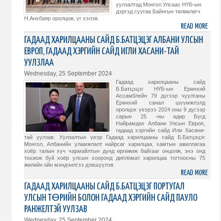
уулзалтад Монгол Улсаас НҮБ-ын
НАР
дэргэд суугаа Байнгын төлөөлөгч
УУЛЗ
Н.Анхбаяр оролцож, үг хэлэв.
READ MORE
ABO
НЬЮ-
L.69
ЙОРК
ГАДААД ХАРИЛЦААНЫ САЙД Б.БАТЦЭЦЭГ АЛБАНИ УЛСЫН
БҮЛ
ХОТ
ЕВРОП, ГАДААД ХЭРГИЙН САЙД ИГЛИ ХАСАНИ-ТАЙ
САЙ
БОЛ
УУЛЗЛАА
НАР
Wednesday, 25 September 2024
УУЛ
Гадаад харилцааны сайд
БАЙ
Б.Батцэцэг НҮБ-ын Ерөнхий
ТӨЛ
Ассамблейн 79 дүгээр чуулганы
Ерөнхий санал шүүмжлэлд
Н.АН
оролцох үеэрээ 2024 оны 9 дүгээр
ОРО
сарын 25 -ны өдөр Бүгд
Найрамдах Албани Улсын Европ,
ҮГ
гадаад хэргийн сайд Или Хасани-
ХЭЛЭ
тай уулзав. Уулзалтын үеэр Гадаад харилцааны сайд Б.Батцэцэг
Монгол, Албанийн уламжлалт найрсаг харилцаа, хамтын ажиллагаа
хоёр талын хүч чармайлтын дүнд өргөжиж байгааг онцолж, энэ онд
тохиож буй хоёр улсын хооронд дипломат харилцаа тогтоосны 75
жилийн ойн мэндчилгээ дэвшүүлэв.
READ MORE
ABO
ГАД
ГАДААД ХАРИЛЦААНЫ САЙД Б.БАТЦЭЦЭГ ПОРТУГАЛ
ХАР
УЛСЫН ТӨРИЙН БОЛОН ГАДААД ХЭРГИЙН САЙД ПАУЛО
САЙ
РАНЖЕЛТЭЙ УУЛЗАВ
Б.БА
Wednesday, 25 September 2024