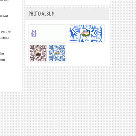
PHOTO ALBUM
 Awaza
 partner
ational
the
 and