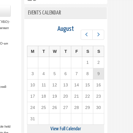
EVENTS CALENDAR
ДГХБО)-
August
хөгжил
Prev
Next
БО-ын
M
T
W
T
F
S
S
1
2
3
4
5
6
7
8
9
10
11
12
13
14
15
16
сний
17
18
19
20
21
22
23
24
25
26
27
28
29
30
31
le held
View Full Calendar
in the