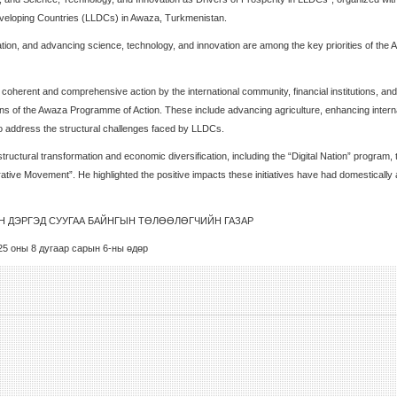
eveloping Countries (LLDCs) in Awaza, Turkmenistan.
ation, and advancing science, technology, and innovation are among the key priorities of the
herent and comprehensive action by the international community, financial institutions, and
ns of the Awaza Programme of Action. These include advancing agriculture, enhancing intern
 to address the structural challenges faced by LLDCs.
structural transformation and economic diversification, including the “Digital Nation” program, 
ive Movement”. He highlighted the positive impacts these initiatives have had domestically
Н ДЭРГЭД СУУГАА БАЙНГЫН ТӨЛӨӨЛӨГЧИЙН ГАЗАР
25 оны 8 дугаар сарын 6-ны өдөр