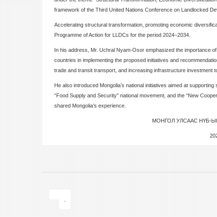
framework of the Third United Nations Conference on Landlocked D
Accelerating structural transformation, promoting economic diversific
Programme of Action for LLDCs for the period 2024–2034.
In his address, Mr. Uchral Nyam-Osor emphasized the importance of co
countries in implementing the proposed initiatives and recommendatio
trade and transit transport, and increasing infrastructure investment
He also introduced Mongolia’s national initiatives aimed at supporting 
“Food Supply and Security” national movement, and the “New Cooperat
shared Mongolia’s experience.
МОНГОЛ УЛСААС НҮБ-Ы
20
.