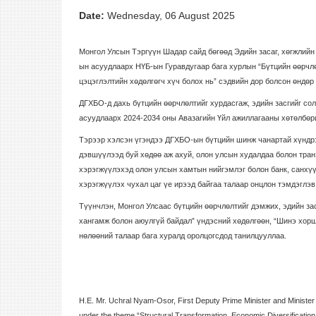
Date:
Wednesday, 06 August 2025
Монгол Улсын Тэргүүн Шадар сайд бөгөөд Эдийн засаг, хөгжлийн
ын асуудлаарх НҮБ-ын Гуравдугаар бага хурлын “Бүтцийн өөрчлө
цэцэглэлтийн хөдөлгөгч хүч болох нь” сэдвийн дор болсон өндө
ДГХБО-д дахь бүтцийн өөрчлөлтийг хурдасгаж, эдийн засгийг со
асуудлаарх 2024-2034 оны Авазагийн Үйл ажиллагааны хөтөлбөри
Тэрээр хэлсэн үгэндээ ДГХБО-ын бүтцийн шинж чанартай хүндр
дэвшүүлээд буй хөдөө аж ахуй, олон улсын худалдаа болон тран
хэрэгжүүлэхэд олон улсын хамтын нийгэмлэг болон банк, санхүү
хэрэгжүүлэх чухал цаг үе ирээд байгаа талаар онцлон тэмдэглэв
Түүнчлэн, Монгол Улсаас бүтцийн өөрчлөлтийг дэмжих, эдийн за
хангамж болон аюулгүй байдал” үндэсний хөдөлгөөн, “Шинэ хорш
нөлөөний талаар бага хуралд оролцогсдод танилцууллаа.
H.E. Mr. Uchral Nyam-Osor, First Deputy Prime Minister and Ministe
under the theme “Structural Transformation, Economic Diversification