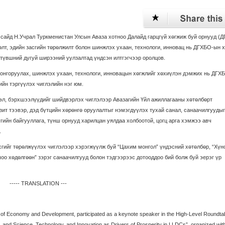
 сайд Н.Учрал Туркменистан Улсын Аваза хотноо Далайд гарцгүй хөгжиж буй орнууд (
лт, эдийн засгийн төрөлжилт болон шинжлэх ухаан, технологи, инновац нь ДГХБО-ын 
р түвшний дугуй ширээний уулзалтад үндсэн илтгэгчээр оролцов.
лонгоруулах, шинжлэх ухаан, технологи, инновацын хөгжлийг хөхиүлэн дэмжих нь ДГХ
йн тэргүүлэх чиглэлийн нэг юм.
эл, бэрхшээлүүдийг шийдвэрлэх чиглэлээр Авазагийн Үйл ажиллагааны хөтөлбөрт
зит тээвэр, дэд бүтцийн хөрөнгө оруулалтыг нэмэгдүүлэх тухай санал, санаачилгуудыг
гийн байгууллага, түнш орнууд харилцан уялдаа холбоотой, цогц арга хэмжээ авч
.
сгийг төрөлжүүлэх чиглэлээр хэрэгжүүлж буй “Цахим монгол” үндэсний хөтөлбөр, “Хүн
оо хөдөлгөөн” зэрэг санаачилгууд болон тэдгээрээс дотооддоо бий болж буй эерэг үр
----- TRANSLATION ---
r of Economy and Development, participated as a keynote speaker in the High-Level Roundtab
, and Science, Technology, and Innovation as Drivers of Prosperity in LLDCs”, organized with