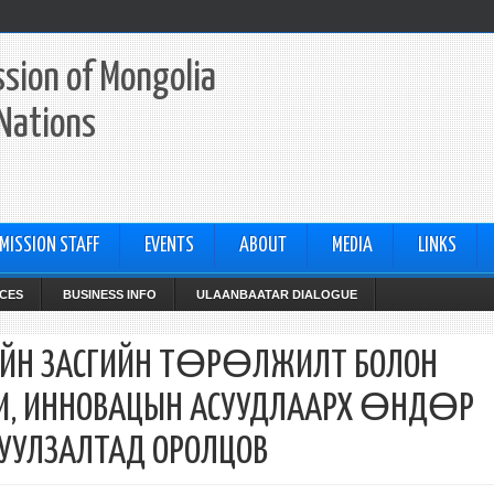
sion of Mongolia
 Nations
MISSION STAFF
EVENTS
ABOUT
MEDIA
LINKS
CES
BUSINESS INFO
ULAANBAATAR DIALOGUE
ЙН ЗАСГИЙН ТӨРӨЛЖИЛТ БОЛОН
ГИ, ИННОВАЦЫН АСУУДЛААРХ ӨНДӨР
УУЛЗАЛТАД ОРОЛЦОВ