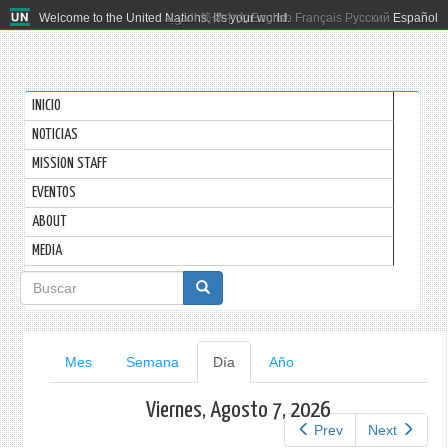
Welcome to the United Nations. It's your world.
العربية
简体中文
English
Français
Русский
Español
INICIO
NOTICIAS
MISSION STAFF
EVENTOS
ABOUT
MEDIA
Formulario
de
búsqueda
Solapas
Mes
Semana
Día
(solapa
Año
activa)
principales
Viernes, Agosto 7, 2026
Prev
Next