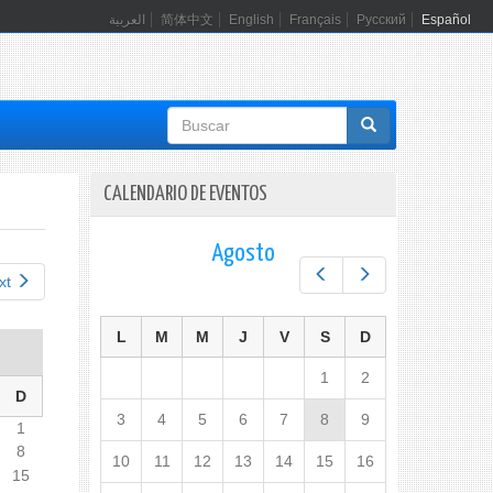
العربية
简体中文
English
Français
Русский
Español
Formulario
de
búsqueda
CALENDARIO DE EVENTOS
Agosto
Prev
Next
xt
L
M
M
J
V
S
D
1
2
D
3
4
5
6
7
8
9
1
8
10
11
12
13
14
15
16
15