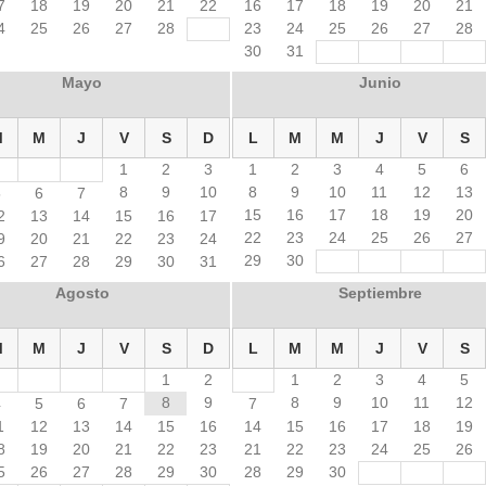
7
18
19
20
21
22
16
17
18
19
20
21
4
25
26
27
28
23
24
25
26
27
28
30
31
Mayo
Junio
M
M
J
V
S
D
L
M
M
J
V
S
1
2
3
1
2
3
4
5
6
8
9
10
8
9
10
11
12
13
5
6
7
15
16
17
18
19
20
2
13
14
15
16
17
22
23
24
25
26
27
9
20
21
22
23
24
29
30
6
27
28
29
30
31
Agosto
Septiembre
M
M
J
V
S
D
L
M
M
J
V
S
1
2
1
2
3
4
5
8
9
8
9
10
11
12
4
5
6
7
7
1
12
13
14
15
16
14
15
16
17
18
19
8
19
20
21
22
23
21
22
23
24
25
26
5
26
27
28
29
30
28
29
30