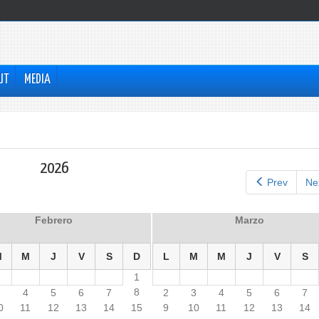
UT
MEDIA
2026
Prev
Ne
Febrero
Marzo
M
M
J
V
S
D
L
M
M
J
V
S
1
8
3
4
5
6
7
2
3
4
5
6
7
0
11
12
13
14
15
9
10
11
12
13
14