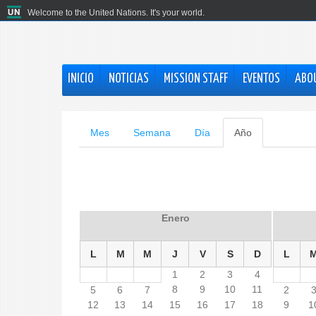
Welcome to the United Nations. It's your world.
INICIO
NOTICIAS
MISSION STAFF
EVENTOS
ABO
Solapas
Mes
Semana
Día
Año
(solapa
activa)
principales
Enero
L
M
M
J
V
S
D
L
1
2
3
4
8
9
10
11
5
6
7
2
12
13
14
15
16
17
18
9
1