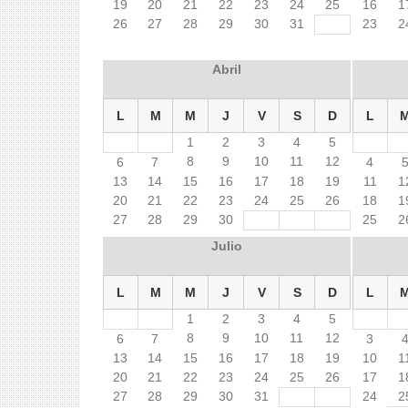
19
20
21
22
23
24
25
16
1
26
27
28
29
30
31
23
2
Abril
L
M
M
J
V
S
D
L
1
2
3
4
5
8
9
10
11
12
6
7
4
13
14
15
16
17
18
19
11
1
20
21
22
23
24
25
26
18
1
27
28
29
30
25
2
Julio
L
M
M
J
V
S
D
L
1
2
3
4
5
8
9
10
11
12
6
7
3
13
14
15
16
17
18
19
10
1
20
21
22
23
24
25
26
17
1
27
28
29
30
31
24
2