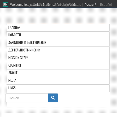
Welcome to the United Nations. It's your world.
العربية
简体中文
English
Français
Русский
Español
ГЛАВНАЯ
HОВОСТИ
ЗАЯВЛЕНИЯ И ВЫСТУПЛЕНИЯ
ДЕЯТЕЛЬНОСТЬ МИССИИ
MISSION STAFF
СОБЫТИЯ
ABOUT
MEDIA
LINKS
Форма
поиска
Поиск