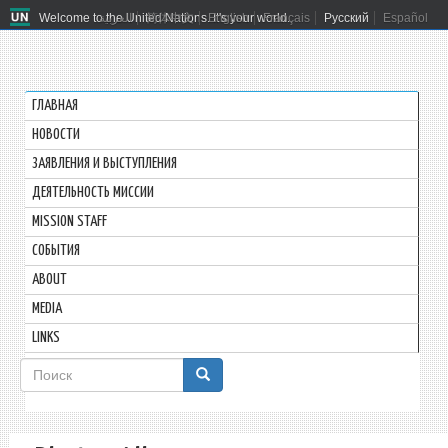
Welcome to the United Nations. It's your world.
العربية
简体中文
English
Français
Русский
Español
ГЛАВНАЯ
HОВОСТИ
ЗАЯВЛЕНИЯ И ВЫСТУПЛЕНИЯ
ДЕЯТЕЛЬНОСТЬ МИССИИ
MISSION STAFF
СОБЫТИЯ
ABOUT
MEDIA
LINKS
Форма
поиска
Поиск