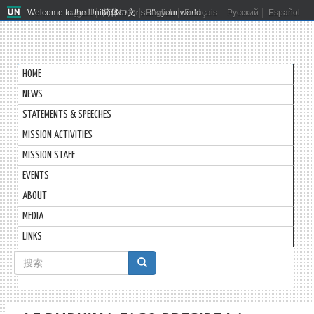
Welcome to the United Nations. It's your world.
العربية
简体中文
English
Français
Русский
Español
HOME
NEWS
STATEMENTS & SPEECHES
MISSION ACTIVITIES
MISSION STAFF
EVENTS
ABOUT
MEDIA
LINKS
搜
索
搜索
表