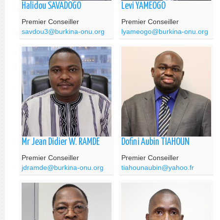
Halidou SAVADOGO
Levi YAMEOGO
Premier Conseiller
Premier Conseiller
savdou3@burkina-onu.org
lyameogo@burkina-onu.org
Mr Jean Didier W. RAMDE
Dofini Aubin TIAHOUN
Premier Conseiller
Premier Conseiller
jdramde@burkina-onu.org
tiahounaubin@yahoo.fr