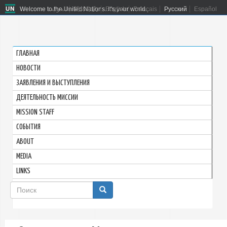
Welcome to the United Nations. It's your world.
العربية
简体中文
English
Français
Русский
Español
ГЛАВНАЯ
HОВОСТИ
ЗАЯВЛЕНИЯ И ВЫСТУПЛЕНИЯ
ДЕЯТЕЛЬНОСТЬ МИССИИ
MISSION STAFF
СОБЫТИЯ
ABOUT
MEDIA
LINKS
Форма
поиска
Поиск