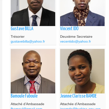
Gustave BILLA
Vincent IDO
Trésorier
Deuxième Secretaire
gustavebilla@yahoo.fr
vecentido@yahoo.fr
Bamoule Faboule
Jeanne Clarisse RAMDE
Attaché d’Ambassade
Attachée d’Ambassade
fbamoul@gmail.com
jcramde@burkina-onu.org