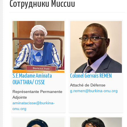
Сотрудники Миссии
S.E.Madame Aminata
Colonel Gervais REMEN
OUATTARA/ CISSE
Attaché de Défense
g.remen@burkina-onu.org
Représentante Permanente
Adjointe
aminatacisse@burkina-
onu.org